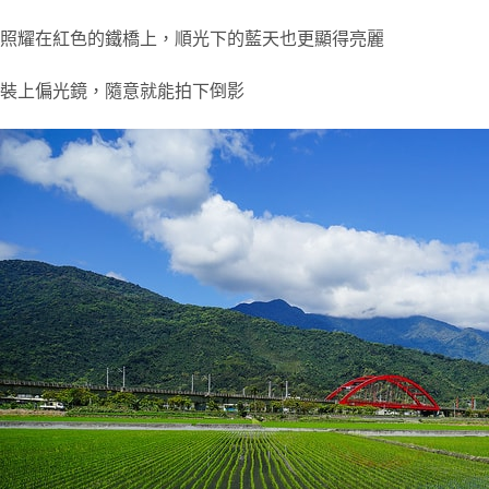
照耀在紅色的鐵橋上，順光下的藍天也更顯得亮麗
裝上偏光鏡，隨意就能拍下倒影