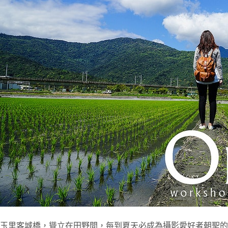
玉里客城橋，聳立在田野間，每到夏天必成為攝影愛好者朝聖的