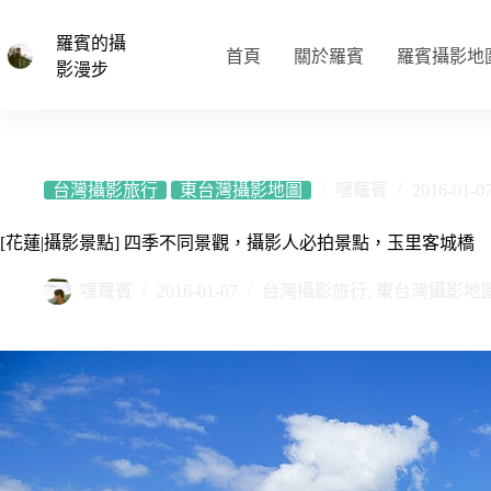
跳
至
羅賓的攝
首頁
關於羅賓
羅賓攝影地
主
影漫步
要
內
容
台灣攝影旅行
東台灣攝影地圖
嘿羅賓
2016-01-0
[花蓮|攝影景點] 四季不同景觀，攝影人必拍景點，玉里客城橋
嘿羅賓
2016-01-07
台灣攝影旅行
,
東台灣攝影地