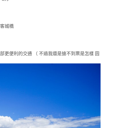
客城橋
更便利的交通 （ 不過我還是搶不到票是怎樣 囧