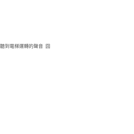
聽到電梯運轉的聲音 囧