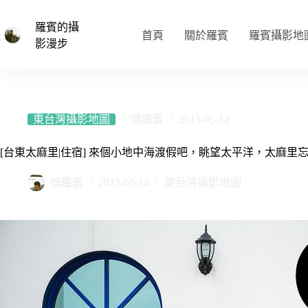
跳
至
羅賓的攝
首頁
關於羅賓
羅賓攝影地
主
影漫步
要
內
容
東台灣攝影地圖
嘿羅賓
2015-05-14
[台東太麻里|住宿] 來個小地中海渡假吧，眺望太平洋，太麻里
嘿羅賓
2015-05-14
東台灣攝影地圖