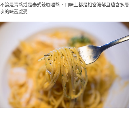
不論是青醬或是泰式辣咖哩醬，口味上都是相當濃郁且蘊含多層
次的味蕾感受