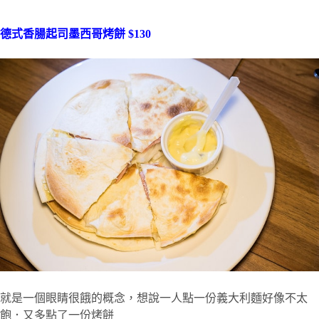
德式香腸起司墨西哥烤餅 $130
就是一個眼睛很餓的概念，想說一人點一份義大利麵好像不太
飽．又多點了一份烤餅