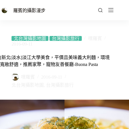
跳
至
羅賓的攝影漫步
主
要
內
容
北台灣攝影地圖
台灣攝影旅行
嘿羅賓
2016-09-11
[新北|淡水]淡江大學美食，平價且美味義大利麵，環境
寬敞舒適，推薦家聚，寵物友善餐廳-Buona Pasta
嘿羅賓
2016-09-11
北台灣攝影地圖
,
台灣攝影旅行