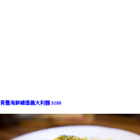
青醬海鮮總匯義大利麵 $180