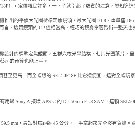
型號 SEL50F18F），定價親民許多，一下子就引起了羅賓的注意
 E 接環全片幅相機推出的平價大光圈標準定焦鏡頭，最大光圈 f/1.8、重
家而言，這顆鏡頭的 CP 值相當高，輕巧的鏡身拿著跑街一整天
片幅 E 接環相機設計的標準定焦鏡頭，五群六枚光學結構、七片光圈葉片，最大
蔡司的預算也能上手。
F1.8 OSS 售價甚至更高，而全幅版的 SEL50F18F 比它還便宜，
y A 接環 APS-C 的 DT 50mm F1.8 SAM，這顆 
59.5 mm，最短對焦距離 45 公分，一手拿起來完全沒有負擔