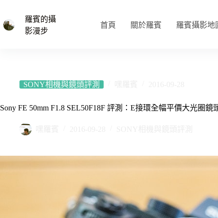
跳
至
羅賓的攝
首頁
關於羅賓
羅賓攝影地
主
影漫步
要
內
容
SONY相機與鏡頭評測
嘿羅賓
2016-09-28
Sony FE 50mm F1.8 SEL50F18F 評測：E接環全幅平價大光
嘿羅賓
2016-09-28
SONY相機與鏡頭評測