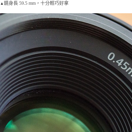
鏡身長 59.5 mm，十分輕巧好拿
▲