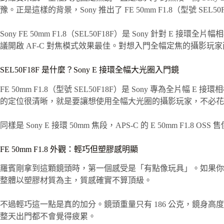
豫。正是這樣的背景，Sony 推出了 FE 50mm F1.8（
Sony FE 50mm F1.8（SEL50F18F）是 Sony 針對
議開啟 AF-C 對焦模式效果最佳。對想入門全幅定焦的攝影玩
SEL50F18F 是什麼？Sony E 接環全幅大光圈入門鏡
FE 50mm F1.8（型號 SEL50F18F）是 Sony 專為全
的定位很清晰，就是要讓想使用全幅大光圈的攝影玩家，不必花
同樣是 Sony E 接環 50mm 焦段，APS-C 的 E 50mm 
FE 50mm F1.8 外觀：輕巧但塑膠感明顯
羅賓剛拿到這顆鏡頭時，第一個感受是「有點像玩具」。如果你有用過 Son
整體以塑膠材質為主，質感確實不算頂級。
不過輕巧這一點是真的加分。鏡頭重量只有 186 公克，鏡身高度 
整天出門都不會覺得疲累。