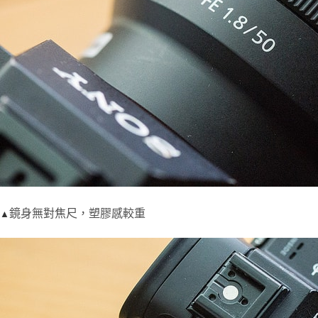
鏡身無對焦尺，塑膠感較重
▲