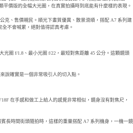
，想知道這顆平價版的全幅大光圈，在真實拍攝時到底能有什麼樣的表現。
量僅 186 公克、售價親民。順光下畫質優異、散景滑順，搭配 A7 系列建
也完全不會喊累，絕對值得認真考慮。
光圈 f/1.8、最小光圈 f/22，最短對焦距離 45 公分。這顆鏡頭
這對全幅玩家來說確實是一個非常吸引人的切入點。
SEL50F18F 在手感和做工上給人的感覺非常相似，鏡身沒有對焦尺，
。羅賓長時間街頭隨拍時，這樣的重量搭配 A7 系列機身，一機一鏡