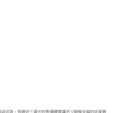
ZA，畫質無話可說，但將近三萬元的售價確實讓不少剛進全幅的玩家猶