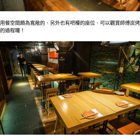
用餐空間頗為寬敞的．另外也有吧檯的座位．可以觀賞師傅炭烤
的過程囉！