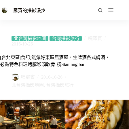
跳
至
羅賓的攝影漫步
主
要
內
容
北台灣攝影地圖
台灣攝影旅行
嘿羅賓
2016-10-26
[台北東區|食記]氣氛好東區居酒屋，生啤酒各式調酒，
必點特色料理烤豚喉頭軟骨-棧Staninng bar
嘿羅賓
2016-10-26
北台灣攝影地圖
,
台灣攝影旅行