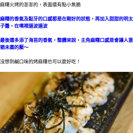
麻糬火烤的澎澎的，表面還有點小焦脆
麻糬的香氣及黏牙的口感都是在剛好的狀態，再加入甜甜的明太
子醬，在嘴裡逼波逼波
最後還多添了海苔的香氣，整體來說，主角麻糬口感是會讓人意
猶未盡的壓～
沒想到鹹口味的烤麻糬也可以麼好吃！