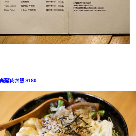
鹹豬肉
丼飯 $180