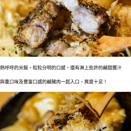
熱呼呼的米飯，粒粒分明的口感，還有淋上些許的鹹甜醬汁
與重口味及豐富口感的鹹豬肉一起入口，爽度十足！