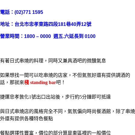
電話：(02)771 1595
地址：台北市忠孝東路四段181巷40弄12號
營業時間：1800 – 0000 週五.六延長到 0100
有著日式串燒的料理，同時又兼具酒吧的微醺氣息
如果想找一間可以吃串燒的店家，不但氣氛好還有提供調酒的
話，那就來
棧 standing bar
吧！
捷運忠孝敦化1號出口出站後，步行約5分鐘即可抵達
與日式串燒店的風格完全不同，氣氛偏向時尚餐酒館，除了串燒
外還有提供各種特色餐點
餐點選擇性豐富，價位的部分算是東區裡的一般價位