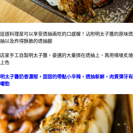
這道料理是可以享受透抽兩吃的口感喔！沾附明太子醬的原味透
抽以及炸得酥脆的透抽腳
店家手工自製明太子醬，豪邁的大量擠在透抽上，再用噴嗆炙燒
上色
明太子醬奶香濃郁，甜甜的帶點小辛辣，透抽新鮮，肉質彈牙有
嚼勁