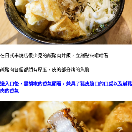
在日式串燒店很
少見的鹹豬肉
丼飯，立刻點來嚐嚐看
鹹豬肉各個都頗有厚度，皮的部分烤的焦脆
送入口後，黑胡椒的香氣顯著，兼具了豬皮脆口的口感以及鹹豬
肉的香氣