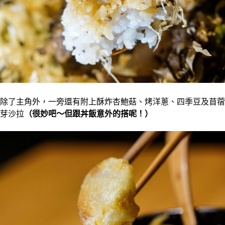
除了主角外，一旁還有附上酥炸杏鮑菇、烤洋蔥、四季豆及苜蓿
芽沙拉
（很妙吧～但
跟
丼飯意外的搭呢！
）