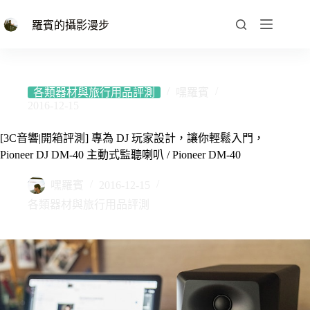
跳
至
羅賓的攝影漫步
主
要
內
容
各類器材與旅行用品評測
嘿羅賓
2016-12-15
[3C音響|開箱評測] 專為 DJ 玩家設計，讓你輕鬆入門，
Pioneer DJ DM-40 主動式監聽喇叭 / Pioneer DM-40
嘿羅賓
2016-12-15
各類器材與旅行用品評測