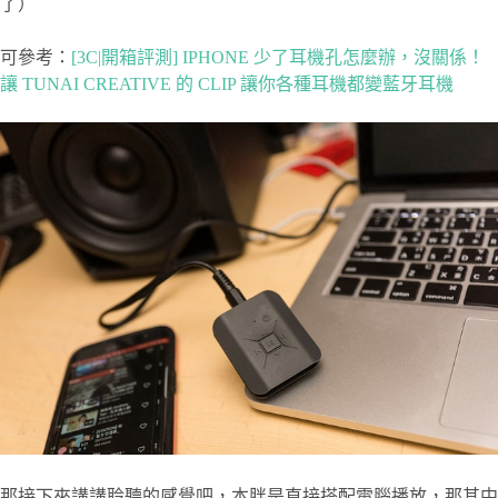
了）
可參考：
[3C|開箱評測] IPHONE 少了耳機孔怎麼辦，沒關係！
讓 TUNAI CREATIVE 的 CLIP 讓你各種耳機都變藍牙耳機
那接下來講講聆聽的感覺吧，本胖是直接搭配電腦播放，那其中