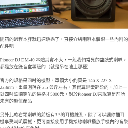
開箱的過程本胖就迅速跳過了，直接介紹喇叭本體跟一些內附的
配件吧
Pioneer DJ DM-40 本體其實不大，一般我們常見的監聽式喇叭，
都是放在錄音室等級的（就是吊在牆上那種）
官方的規格是四吋的機型，單顆大小約莫是 146 X 227 X
223mm，重量則落在 2.5 公斤左右，其實算是蠻輕盈的，加上一
對四吋監聽喇叭的價格才5800元，對於Pioneer DJ來說算是前所
未有的超值產品
另外此款右顆喇叭的前板有3.5的耳機線孔，除了可以讓你插耳
機享受喇叭震撼，更可直接使用手機接線喇叭播放手機內的音樂