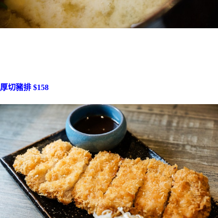
厚切豬排 $158