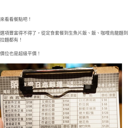
來看看餐點吧！
選項豐富得不得了，從定食套餐到生魚片飯、飯、咖哩烏龍麵到
拉麵都有！
價位也是超級平價！