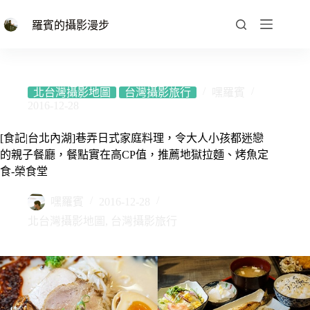
跳
至
羅賓的攝影漫步
主
要
內
容
北台灣攝影地圖
台灣攝影旅行
嘿羅賓
2016-12-28
[食記|台北內湖]巷弄日式家庭料理，令大人小孩都迷戀
的親子餐廳，餐點實在高CP值，推薦地獄拉麵、烤魚定
食-榮食堂
嘿羅賓
2016-12-28
北台灣攝影地圖
,
台灣攝影旅行