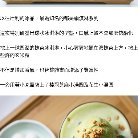
以往
辻利的冰品，最為知名的都是霜淇淋系列
這次特別研發出球狀冰淇淋的型態，口感上較不會那麼快融化
挖上一球圓潤的抹茶冰淇淋，小心翼翼地擺在濃抹茶上方，撒上
些許的玄米粒
不但是增加香氣，也替整體畫面增添了豐富性
一旁用著小瓷盤裝上了桂冠芝麻小湯圓及花生小湯圓