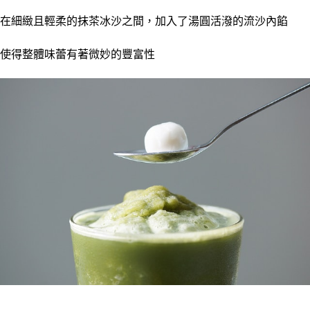
在細緻且輕柔的抹茶冰沙之間，加入了湯圓活潑的流沙內餡
使得整體味蕾有著微妙的豐富性