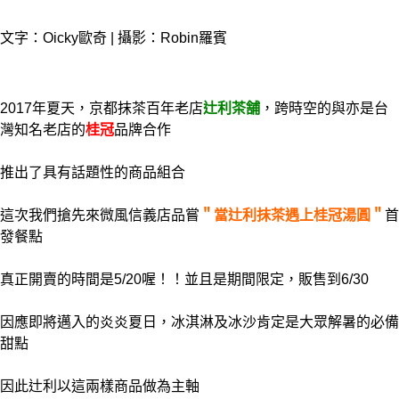
文字：Oicky歐奇 | 攝影：Robin羅賓
2017年夏天，京都抹茶百年老店
辻利茶舗
，跨時空的與亦是台
灣知名老店的
桂冠
品牌合作
推出了具有話題性的商品組合
這次我們搶先來微風信義店品嘗
＂當辻利抹茶遇上桂冠湯圓＂
首
發餐點
真正開賣的時間是5/20喔！！並且是期間限定，販售到6/30
因應即將邁入的炎炎夏日，冰淇淋及冰沙肯定是大眾解暑的必備
甜點
因此
辻利以這兩樣商品做為主軸