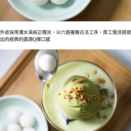
外皮採用濁水溪純正糯米，以六道複雜古法工序，厚工慢活搓揉
出的經典的圓潤Q彈口感