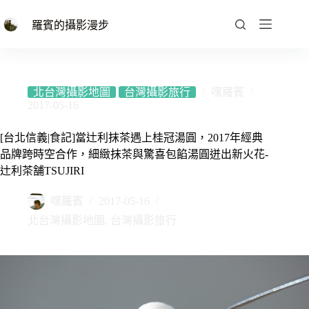
跳
至
羅賓的攝影漫步
主
要
內
容
北台灣攝影地圖
台灣攝影旅行
嘿羅賓
2017-05-16
[台北信義|食記]當辻利抹茶遇上桂冠湯圓，2017年經典
品牌跨時空合作，細緻抹茶與驚喜包餡湯圓迸出新火花-
辻利茶舗TSUJIRI
嘿羅賓
2017-05-16
北台灣攝影地圖
,
台灣攝影旅行