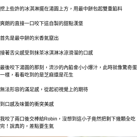
挖上些許的冰淇淋擺在湯圓上方，用最中餅包起雙重餡
料
爽朗的直接一口咬下這自製的甜點漢堡
首先是最中餅的米香氣竄出
接著舌尖感受到抹茶冰淇淋冰涼滑溜的口感
最後咬下湯圓的那刻，流沙的內餡會小小爆汁，此時就像驚奇蛋
一樣，看看吃到的是芝麻還是花生
無法形容的滿足感，從起初視覺上的期待
到口感及味蕾的衝突美感
我咬了兩口後交棒給Robin，沒想到這小子竟然把剩下幾顆全吃
完！說真的，差點要生氣