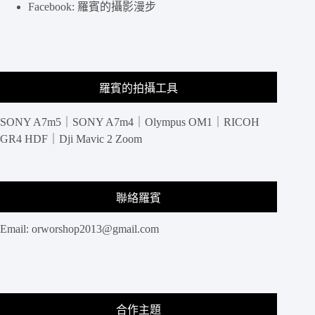
園
Facebook: 羅賓的攝影漫步
羅賓的拍攝工具
SONY A7m5｜SONY A7m4｜Olympus OM1｜RICOH
GR4 HDF｜Dji Mavic 2 Zoom
聯絡羅賓
Email:
orworshop2013@gmail.com
合作主題