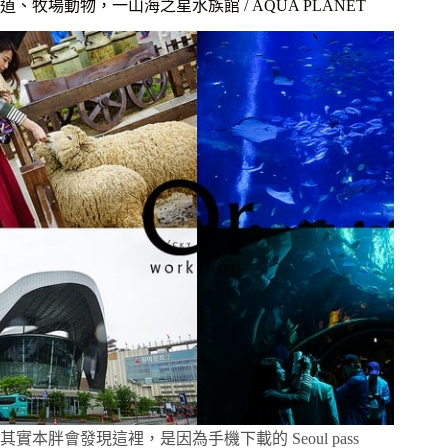
道、牧場動物，一山海之星水族館 / AQUA PLANET
品]
韓
國
旅
遊
優
惠
又
方
便，
運
用
Seoul
pass
搞
定
旅
遊
票
卷
其實本胖會發現這裡，是因為手機下載的 Seoul pass