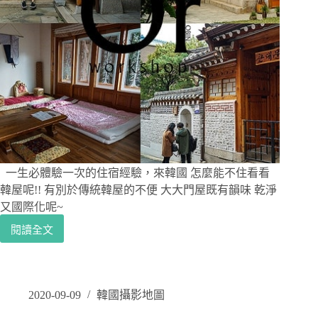
遊
玩，
海
底
隧
道、
牧
場
動
物，
一
山
一生必體驗一次的住宿經驗，來韓國 怎麼能不住看看
海
韓屋呢!! 有別於傳統韓屋的不便 大大門屋既有韻味 乾淨
之
又國際化呢~
星
閱讀全文
水
[韓
族
國
館
首
/
爾|
AQUA
住
2020-09-09
韓國攝影地圖
PLANET
宿]