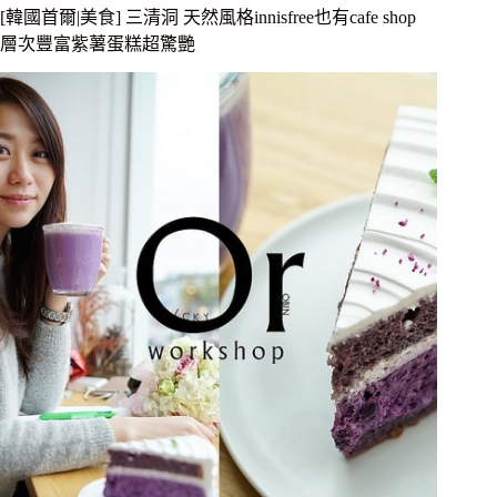
來
[韓國首爾|美食] 三清洞 天然風格innisfree也有cafe shop
韓
層次豐富紫薯蛋糕超驚艷
國
玩
必
體
驗
一
次
的
韓
屋
住
宿
乾
淨
舒
適
還
有
小