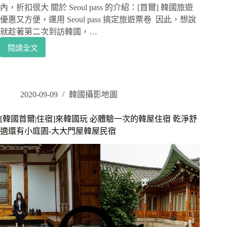
內，折扣很大 關於 Seoul pass 的介紹：[首爾] 韓國旅遊
優惠又方便，運用 Seoul pass 搞定旅遊票卷 因此，想說
就趁著第二次到訪韓國，…
閱讀全文
[韓
國
京
畿
道|
2020-09-09
韓國攝影地圖
景
點]
[韓國首爾|住宿]來韓國玩 必體驗一次的韓屋住宿 乾淨舒
超
適還有小庭園-大大門屋韓屋民宿
適
合
情
侶
或
親
子
一
同