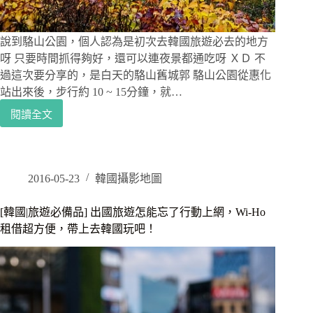
夜
景，
夜
說到駱山公園，個人認為是初次去韓國旅遊必去的地方
晚
呀 只要時間抓得夠好，還可以連夜景都通吃呀 ＸＤ 不
點
過這次要分享的，是白天的駱山舊城郭 駱山公園從惠化
亮
站出來後，步行約 10 ~ 15分鐘，就…
的
閱讀全文
首
[韓
爾
國
城
首
郭
爾|
景
2016-05-23
韓國攝影地圖
點]
一
[韓國|旅遊必備品] 出國旅遊怎能忘了行動上網，Wi-Ho
路
租借超方便，帶上去韓國玩吧！
沿
著
壁
畫
村
向