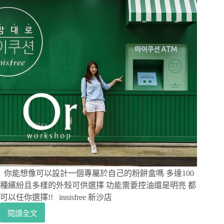
棟
的
cafe
shop
有
如
霍
爾
的
移
動
城
堡
一
般-
Double
Cup
你能想像可以設計一個專屬於自己的粉餅盒嗎 多達100
Coffee
種繽紛且多樣的外殼可供選擇 功能需要控油還是明亮 都
可以任你選擇!! innisfree 新沙店
閱讀全文
[韓