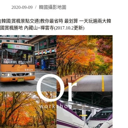
爾|
景
2020-09-09
韓國攝影地圖
點]
逛
[韓國|賞楓景點交通]教你最省時 最划算 一天玩遍兩大韓
街
國賞楓勝地 內藏山+禪雲寺(2017.10.2更新)
累
了，
就
停
下
腳
步
來
拍
拍
照
吧
–
明
洞
聖
堂