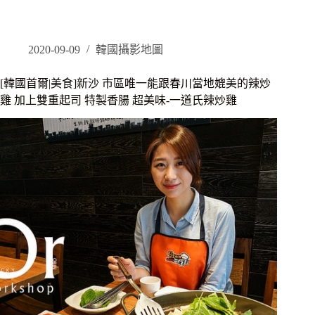
國
首
爾|
逛
2020-09-09
韓國攝影地圖
街]
新
[韓國首爾|美食]新沙 市區唯一能跟春川當地媲美的辣炒
沙
雞 加上雙重起司 特製香腸 超美味-一道氏辣炒雞
innisfree
期
間
限
定
粉
餅
盒
客
製
化
ATM
打
造
專