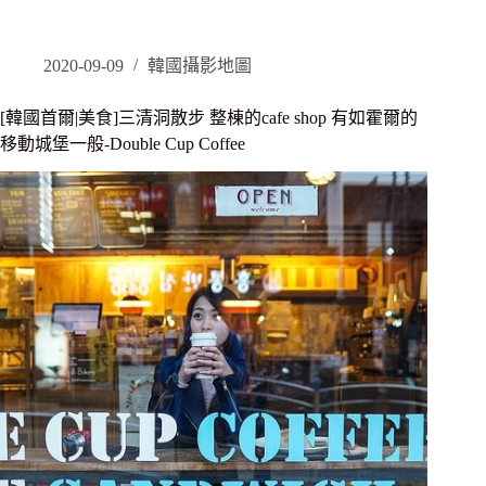
旅
遊
必
2020-09-09
韓國攝影地圖
備
品]
[韓國首爾|美食]三清洞散步 整棟的cafe shop 有如霍爾的
出
移動城堡一般-Double Cup Coffee
國
旅
遊
怎
能
忘
了
行
動
上
網，
Wi-
Ho
租
借