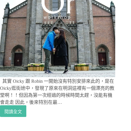
有
cafe
shop
層
次
豐
富
紫
薯
蛋
糕
超
驚
艷
其實 Oicky 跟 Robin 一開始沒有特別安排來此的，是在
Oicky逛街途中，發現了原來在明洞這裡有一個漂亮的教
堂啊！！但因為第一次經過的時候時間太趕，沒能有機
會走走 因此，後來特別在最…
閱讀全文
[韓
國
首