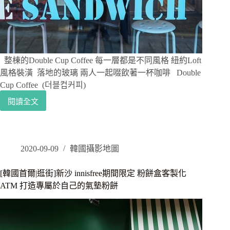
超
方
便，
帶
上
去
整棟的Double Cup Coffee 每一層都是不同風格 紐約Loft
韓
風格裝潢 落地的玻璃 兩人一起啜飲著一杯咖啡 Double
國
Cup Coffee (더블컵커피)
玩
吧！
閱讀全文
[韓
國
首
爾|
美
2020-09-09
韓國攝影地圖
食]
三
[韓國首爾|逛街]新沙 innisfree期間限定 粉餅盒客製化
清
ATM 打造專屬於自己的氣墊粉餅
洞
散
步
整