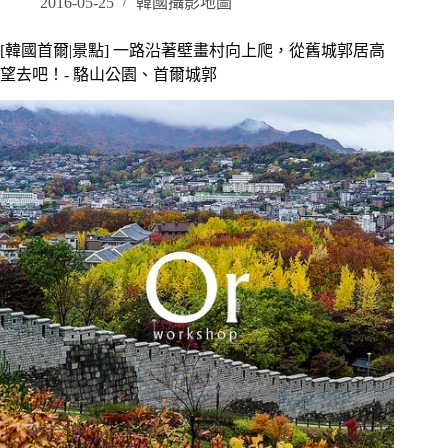
夜
2016-05-25
韓國攝影地圖
景]
約
[韓國首爾|景點] 一路沿著壁畫村向上爬，從舊城郭居高
會
望去吧！- 駱山公園、首爾城郭
聖
地，
晚
上
來
看
看
不
一
樣
的
首
爾
城
郭
跟
首
爾