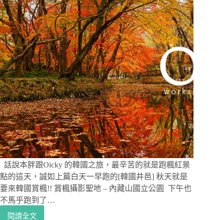
最
划
算
一
天
玩
遍
兩
大
韓
國
賞
楓
勝
地
內
話說本胖跟Oicky 的韓國之旅，最辛苦的就是跑楓紅景
藏
點的這天，誠如上篇白天一早跑的[韓國井邑] 秋天就是
山
要來韓國賞楓!! 賞楓攝影聖地 – 內藏山國立公園 下午也
+禪
不馬乎跑到了…
雲
閱讀全文
寺