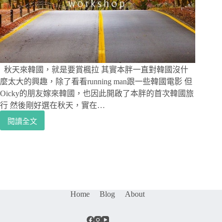
林
中
賞
溪
流
–
禪
秋天來韓國，就是要賞楓拉 其實本胖一直對韓國沒什
雲
麼太大的興趣，除了看看running man跟一些韓國電影 但
寺
Oicky的朋友嫁來韓國，也因此開啟了本胖的首次韓國旅
行 然後剛好選在秋天，實在…
閱讀全文
[韓
國
井
邑|
賞
楓
景
Home
Blog
About
點]
秋
天