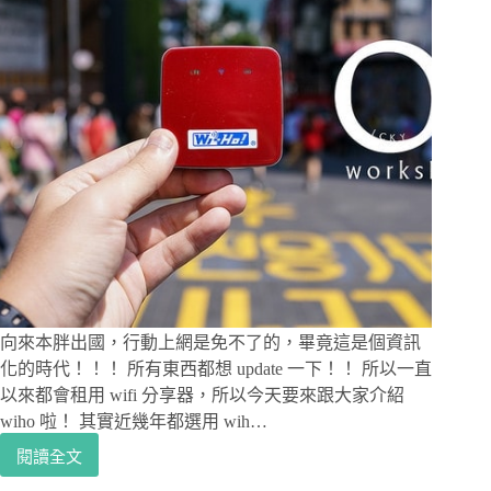
上
爬，
從
舊
城
郭
居
高
望
去
吧！-
駱
山
公
園、
向來本胖出國，行動上網是免不了的，畢竟這是個資訊
首
化的時代！！！ 所有東西都想 update 一下！！ 所以一直
爾
以來都會租用 wifi 分享器，所以今天要來跟大家介紹
城
wiho 啦！ 其實近幾年都選用 wih…
郭
閱讀全文
[韓
國|