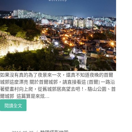
如果沒有真的為了夜景來一次，還真不知道夜晚的首爾
城郭這麼漂亮 關於首爾城郭，請直接看這 [首爾] 一路沿
著壁畫村向上爬，從舊城郭居高望去吧！- 駱山公園、首
爾城郭 這篇算是來炫…
閱讀全文
[韓
國
首
爾|