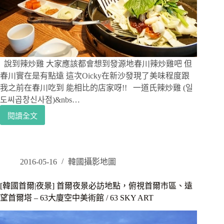
屬
於
自
己
的
氣
說到辣炒雞 大家應該都會想到發源地春川辣炒雞吧 但
墊
春川實在是有點遠 這次Oicky在新沙發現了美味程度跟
粉
我之前在春川吃到 能相比的店家呀!! 一道氏辣炒雞 (일
餅
도씨곱창신사점)&nbs…
閱讀全文
[韓
國
首
爾|
美
2016-05-16
韓國攝影地圖
食]
新
[韓國首爾|夜景] 首爾夜景必訪地點，俯視首爾市區、遠
沙
望首爾塔 – 63大廈空中美術館 / 63 SKY ART
市
區