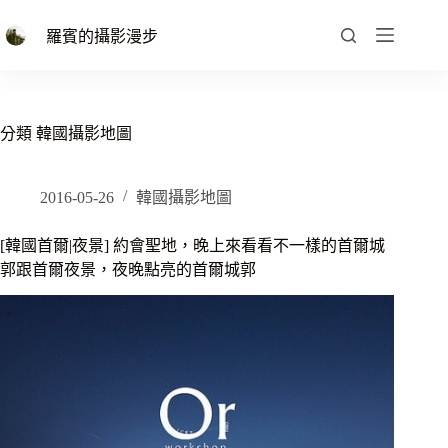
跳
至
羅賓的攝影漫步
主
要
內
容
分類
韓國攝影地圖
2016-05-26
韓國攝影地圖
[韓國首爾|夜景] 約會聖地，晚上來看看不一樣的首爾城
郭跟首爾夜景，夜晚點亮的首爾城郭