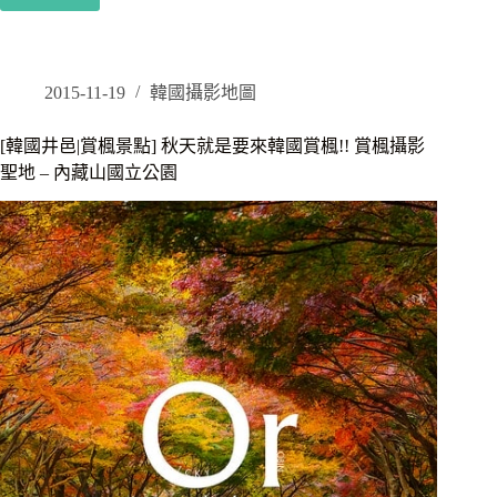
[韓
(2017.10.2
國
更
高
新)
敞|
賞
2015-11-19
韓國攝影地圖
楓
景
[韓國井邑|賞楓景點] 秋天就是要來韓國賞楓!! 賞楓攝影
點]
聖地 – 內藏山國立公園
秋
天
就
是
要
來
韓
國
賞
楓!!
走
在
楓
葉