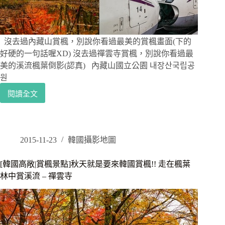
명
동
성
당
沒去過內藏山賞楓，別說你看過最美的賞楓畫面(下的
好硬的一句話喔XD) 沒去過禪雲寺賞楓，別說你看過最
美的溪流楓葉倒影(認真) 內藏山國立公園 내장산국립공
원
閱讀全文
[韓
國|
賞
楓
景
2015-11-23
韓國攝影地圖
點
交
[韓國高敞|賞楓景點]秋天就是要來韓國賞楓!! 走在楓葉
通]
林中賞溪流 – 禪雲寺
教
你
最
省
時