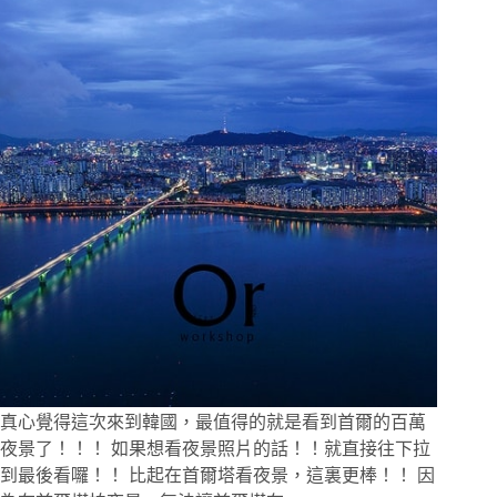
唯
一
能
跟
春
川
當
地
媲
美
的
辣
炒
雞
加
上
雙
重
起
真心覺得這次來到韓國，最值得的就是看到首爾的百萬
司
夜景了！！！ 如果想看夜景照片的話！！就直接往下拉
特
到最後看囉！！ 比起在首爾塔看夜景，這裏更棒！！ 因
製