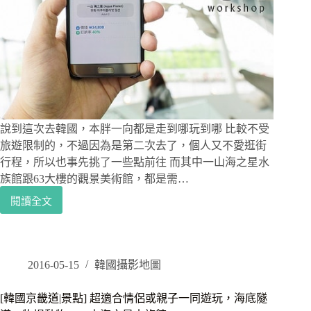
遠
望
首
爾
塔
–
63
大
廈
說到這次去韓國，本胖一向都是走到哪玩到哪 比較不受
空
旅遊限制的，不過因為是第二次去了，個人又不愛逛街
中
行程，所以也事先挑了一些點前往 而其中一山海之星水
美
族館跟63大樓的觀景美術館，都是需…
術
館
閱讀全文
[韓
/
國
63
首
SKY
爾|
ART
旅
2016-05-15
韓國攝影地圖
遊
必
[韓國京畿道|景點] 超適合情侶或親子一同遊玩，海底隧
備