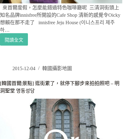
庭
園-
來首爾度假，怎麼能錯過特色咖啡廳呢 三清洞街頭上
大
知名品牌innisfree所開設的Cafe Shop 清新的感覺令Oicky
大
想賴在那不走了 innisfree Jeju House (이니스프리 제주
門
하…
屋
閱讀全文
韓
[韓
屋
國
民
首
宿
爾|
美
2015-12-04
韓國攝影地圖
食]
三
[韓國首爾|景點] 逛街累了，就停下腳步來拍拍照吧 – 明
清
洞聖堂 명동성당
洞
天
然
風
格
innisfree
也