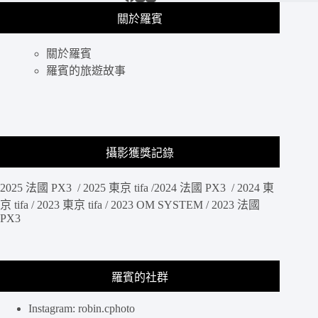
就
關於羅賓
是
要
關於羅賓
來
韓
羅賓的旅遊故事
國
賞
楓!!
賞
楓
攝影獲獎記錄
攝
影
2025 法國 PX3 / 2025 東京 tifa /2024 法國 PX3 / 2024 東
聖
地
京 tifa / 2023 東京 tifa / 2023 OM SYSTEM / 2023 法國
–
PX3
內
藏
山
羅賓的社群
國
立
公
Instagram: robin.cphoto