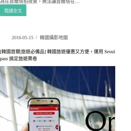
為在首爾塔拍夜景，無法讓首爾塔在…
香
閱讀全文
腸
[韓
超
國
美
首
味-
爾|
一
夜
2016-05-15
韓國攝影地圖
道
景]
氏
首
[韓國首爾|旅遊必備品] 韓國旅遊優惠又方便，運用 Seoul
辣
爾
pass 搞定旅遊票卷
炒
夜
雞
景
必
訪
地
點，
俯
視
首
爾
市
區、