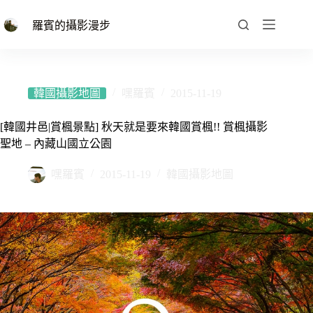
跳
至
羅賓的攝影漫步
主
要
內
容
韓國攝影地圖
嘿羅賓
2015-11-19
[韓國井邑|賞楓景點] 秋天就是要來韓國賞楓!! 賞楓攝影
聖地 – 內藏山國立公園
嘿羅賓
2015-11-19
韓國攝影地圖