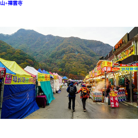
山+禪雲寺