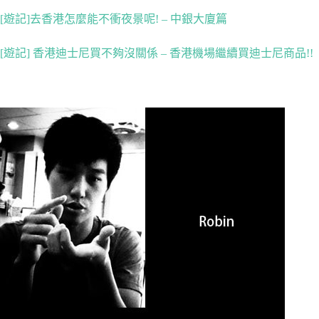
[遊記]去香港怎麼能不衝夜景呢! – 中銀大廈篇
[遊記] 香港迪士尼買不夠沒關係 – 香港機場繼續買迪士尼商品!!