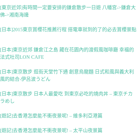
[東京近郊]有時間一定要安排的鎌倉散步一日遊 八幡宮->鎌倉大
佛->湘南海邊
[日本]2015東京賞櫻花推薦行程 搭電車就到的了的必去賞櫻景點
[日本]東京近郊 鎌倉江之島 藏在花園內的渡假風咖啡廳 幸福的
法式吐司LON CAFE
[日本]東京散步 逛街天堂竹下通 創意烏龍麵 日式和風與義大利
風的結合-伊呂波うどん
[日本]東京散步 日本人最愛吃 到東京必吃的燒肉丼 – 東京チカ
ラめし
[遊記]去香港怎麼能不衝夜景呢! – 維多利亞港篇
[遊記]去香港怎麼能不衝夜景呢! – 太平山夜景篇