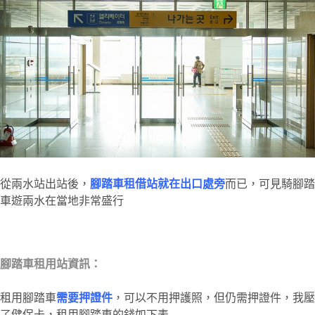
從兩水站出站後，
腳踏車租借站就在出口處旁
而已，可見騎腳踏
車遊兩水在當地非常盛行
腳踏車租用站資訊：
租用腳踏車
需要押證件
，可以不用押護照，但仍需押證件，我壓
了健保卡，租用腳踏車的錢如下表