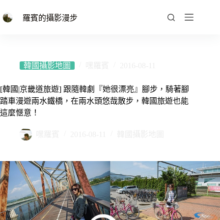
跳
至
羅賓的攝影漫步
主
要
內
容
韓國攝影地圖
嘿羅賓
2016-08-11
[韓國|京畿道旅遊] 跟隨韓劇『她很漂亮』腳步，騎著腳
踏車漫遊兩水鐵橋，在兩水頭悠哉散步，韓國旅遊也能
這麼愜意！
嘿羅賓
2016-08-11
韓國攝影地圖