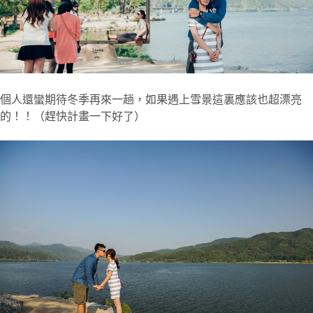
個人還蠻期待冬季再來一趟，如果遇上雪景這裏應該也超漂亮
的！！（趕快計畫一下好了）