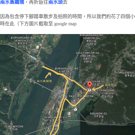
兩水舊鐵橋
，再折返往
兩水頭
去
因為包含停下腳踏車散步及拍照的時間，所以我們約花了四個小
時在此（下方圖片截取至 google map