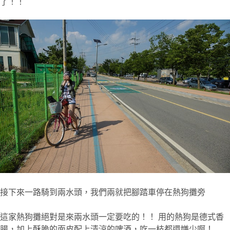
了！！
接下來一路騎到兩水頭，我們兩就把腳踏車停在熱狗攤旁
這家熱狗攤絕對是來兩水頭一定要吃的！！ 用的熱狗是德式香
腸，加上酥脆的面皮配上清涼的啤酒，吃一枝都還嫌少啊！