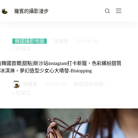
跳
至
羅賓的攝影漫步
主
要
內
容
韓國攝影地圖
嘿羅賓
2017-05-26
2 則留言
[韓國首爾|甜點]新沙站instagram打卡新寵，色彩繽紛甜筒
冰淇淋，夢幻造型少女心大噴發-Bistopping
嘿羅賓
2017-05-26
韓國攝影地圖
2 則留言