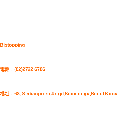
Bistopping
電話：(02)2722 6786
地址：
68, Sinbanpo-ro,47-gil,Seocho-gu,Seoul,Korea