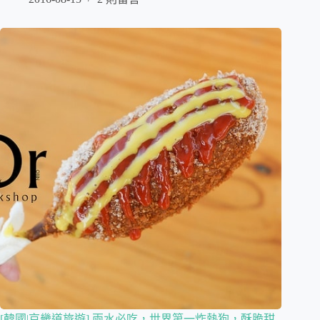
[韓國|京畿道旅遊] 兩水必吃，世界第一炸熱狗，酥脆甜