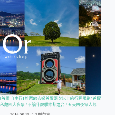
[首爾|自由行] 推薦給去過首爾兩次以上的行程規劃/ 首爾
私藏四大夜景 / 不論什麼季節都適合 / 五天四夜懶人包
2016-08-15
2 則留言