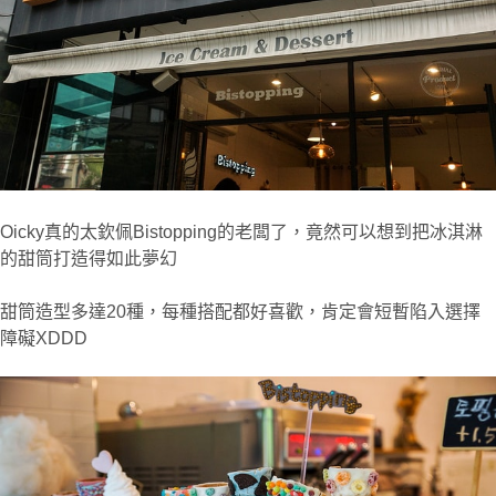
Oicky真的太欽佩Bistopping的老闆了，竟然可以想到把冰淇淋
的甜筒打造得如此夢幻
甜筒造型多達20種，每種搭配都好喜歡，肯定會短暫陷入選擇
障礙XDDD