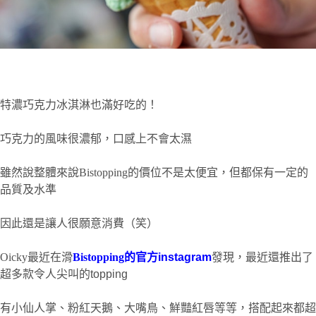
特濃巧克力冰淇淋也滿好吃的！
巧克力的風味很濃郁，口感上不會太濕
雖然說整體來說Bistopping的價位不是太便宜，但都保有一定的
品質及水準
因此還是讓人很願意消費（笑）
Oicky最近在滑
Bistopping的官方
instagram
發現
，最近還推出了
超多款令人尖叫的topping
有小仙人掌、粉紅天鵝
、大嘴鳥
、鮮豔紅唇等等，搭配起來都超