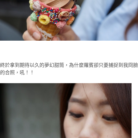
終於拿到期待以久的夢幻甜筒，為什麼羅賓卻只要捕捉到我冏臉
的合照，
吼！！