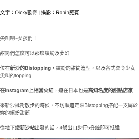
文字：Oicky歐奇 | 攝影：Robin羅賓
尖叫吧~女孩們！
甜筒們怎麼可以那麼繽紛及夢幻
位在
新沙的Bistopping
，繽紛的甜筒造型，以及各式會令少女
尖叫的topping
在instagram上相當火紅
，連在日本也是
高知名度的甜點店家
來新沙逛街散步的時候，不坊順道走來Bistopping搭配一支屬於
妳的繽紛甜筒
從地下鐵
新沙站
出發的話，4號出口步行5分鐘即可抵達