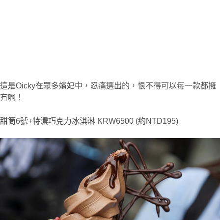
這是Oicky在眾多嬪妃中，忍痛選出的，恨不得可以每一款都擁
有啊！
甜筒6號+特濃巧克力冰淇淋 KRW6500 (約NTD195)