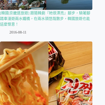
[韓國|京畿道旅遊] 跟隨韓劇『她很漂亮』腳步，騎著腳
踏車漫遊兩水鐵橋，在兩水頭悠哉散步，韓國旅遊也能
這麼愜意！
2016-08-11