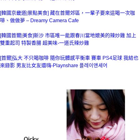
[韓國京畿道|景點美食] 藏在首爾郊區，一輩子要來這喝一次咖
啡、做做夢 – Dreamy Camera Cafe
[韓國首爾|美食]新沙 市區唯一能跟春川當地媲美的辣炒雞 加上
雙重起司 特製香腸 超美味-一道氏辣炒雞
[首爾]弘大 不只喝咖啡 隨你玩體感平衡車 賽車 PS4足球 我結也
來錄影 男友比女友還嗨-Playnshare 플레이앤셰어