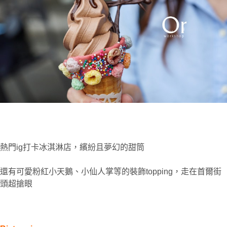
熱門ig打卡冰淇淋店，
繽紛且夢幻的甜筒
還有可愛粉紅小天鵝、小仙人掌等的裝飾topping
，走在首爾街
頭超搶眼