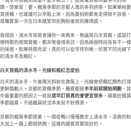
「清水寺賞楓到底要不要早點去？」這是羅賓被問最多次的問
題，答案是：要。楓葉季節的京都人真的多到誇張，如果單純要
賞夜楓，也建議可以早點上來，因為要拍照都會走得很不容易，
是羅賓第一次在日本感受到前胸貼後背的擁擠感。
我得說，清水寺就是會讓你一來再來，無論是白天賞楓，或是打
燈時節的夜間賞楓，都非常值得來訪，因為兩個時段各有不一樣
的味道。如果時間充足，真的可以從早待到晚，欣賞不同光線下
的清水寺及楓紅。
白天賞楓的清水寺，光線和楓紅怎麼拍
白天的清水寺，午後陽光斜射在建築上，光線會把楓紅顏色打得
更鮮豔動人。京都的賞楓季節，羅賓都是
半年前就開始規劃
，其
中最重要的原因之一就是
提早訂房真的會便宜很多
，越靠近楓葉
季節越貴，不過楓葉狀況本來就不好預測。
京都的楓葉季節很美，一路從鴨川慢慢散步上清水寺，涼爽的秋
天加上一路上都很熱鬧，這樣的感覺其實挺好的。