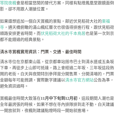
等院夜楓
會是相當悠閒的替代方案，同樣有點燈鳳凰堂跟鏡面倒
影，卻不用跟人潮搶位置。
如果還想追加一個白天賞楓的景點，鄰近伏見稻荷大社的
東福
寺
，通天橋俯瞰的滿山楓紅層次也很值得排進行程，跟伏見稻荷
順路安排更省時間。而
伏見稻荷大社的千本鳥居
也是第一次到京
都不能錯過的經典景點。
清水寺賞楓實用資訊：門票、交通、最佳時間
清水寺位在京都東山區，從京都車站搭市巴士到清水道或五条坂
下車，再徒步上山即可抵達，路上會經過二年坂、三年坂這段熱
鬧的老街。白天與夜間特別參拜是分開售票、分開清場的，門票
金額每年可能微調，實際數字建議以
清水寺官方網站
公告為準，
避免資訊過時。
賞楓最佳時間大致落在
11月中下旬到12月初
，這段期間人潮也是
全年最誇張的時候，如果不想在寺內排隊排到走不動，白天建議
一開放就到，夜楓則建議點燈時段一開始就進場。