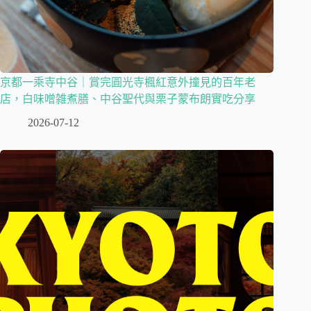
京都一乘寺中谷｜賞完圓光寺楓紅意外撞見的百年老
店，白味噌雑煮膳、中谷聖代與栗子蒙布朗實吃分享
2026-07-12