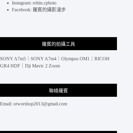
Instagram: robin.cphoto
Facebook: 羅賓的攝影漫步
羅賓的拍攝工具
SONY A7m5｜SONY A7m4｜Olympus OM1｜RICOH
GR4 HDF｜Dji Mavic 2 Zoom
聯絡羅賓
Email:
orworshop2013@gmail.com