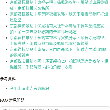
京都賞楓景點｜東福寺通天橋楓海攻略，眺望滿山層疊楓
紅，京都紅葉必訪名所
京都賞楓景點｜平等院夜楓攻略，秋天限定夜間參拜打燈
鳳凰堂
京都攝影景點｜伏見稻荷大社千本鳥居中長焦壓縮感實
拍，第一次去京都必訪的朱紅鳥居隧道
京都賞楓景點｜永觀堂禪林寺賞楓分享，順著寺廟路徑走
上最高點，俯瞰京都市區及楓紅包圍的永觀堂
京都賞楓景點｜南禪寺三門居高臨下，俯瞰寺內滿山楓紅
的絕美視角
京都攝影景點地圖｜羅賓親拍 20+ 拍照地點完整攻略，相
機推薦、季節時間、必拍角度一次看
參考資料
音羽山清水寺官方網站
FAQ 常見問題