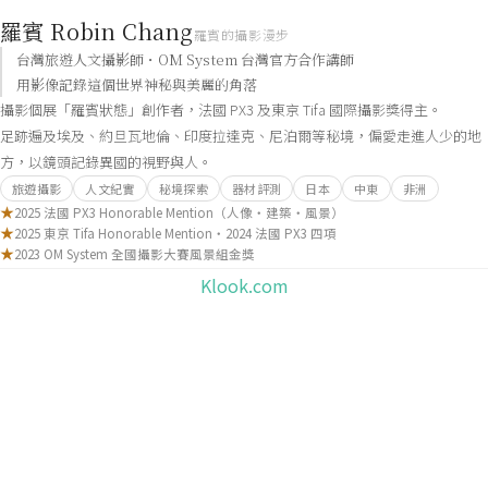
羅賓 Robin Chang
羅賓的攝影漫步
台灣旅遊人文攝影師・OM System 台灣官方合作講師
用影像記錄這個世界神秘與美麗的角落
攝影個展「羅賓狀態」創作者，法國 PX3 及東京 Tifa 國際攝影獎得主。
足跡遍及埃及、約旦瓦地倫、印度拉達克、尼泊爾等秘境，偏愛走進人少的地
方，以鏡頭記錄異國的視野與人。
旅遊攝影
人文紀實
秘境探索
器材評測
日本
中東
非洲
★
2025 法國 PX3 Honorable Mention（人像・建築・風景）
★
2025 東京 Tifa Honorable Mention・2024 法國 PX3 四項
★
2023 OM System 全國攝影大賽風景組金獎
Klook.com