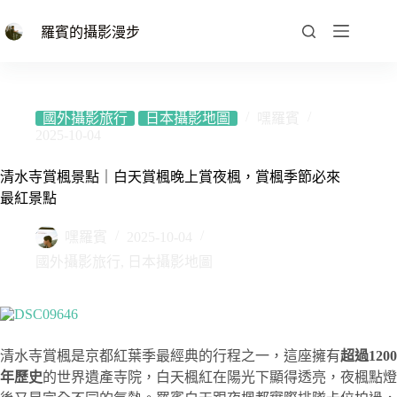
跳
至
羅賓的攝影漫步
主
要
內
容
國外攝影旅行
日本攝影地圖
嘿羅賓
2025-10-04
清水寺賞楓景點｜白天賞楓晚上賞夜楓，賞楓季節必來
最紅景點
嘿羅賓
2025-10-04
國外攝影旅行
,
日本攝影地圖
清水寺賞楓是京都紅葉季最經典的行程之一，這座擁有
超過1200
年歷史
的世界遺產寺院，白天楓紅在陽光下顯得透亮，夜楓點燈