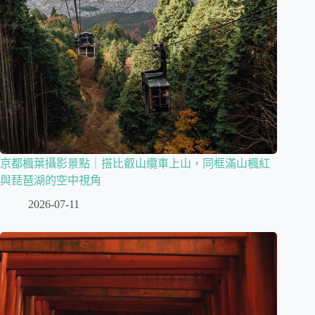
京都楓葉攝影景點｜搭比叡山纜車上山，同框滿山楓紅
與琵琶湖的空中視角
2026-07-11