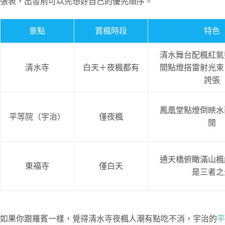
張表，出發前可以先想好自己的優先順序。
景點
賞楓時段
特色
清水舞台配楓紅氣
清水寺
白天＋夜楓都有
間點燈搭雷射光束
誇張
鳳凰堂點燈倒映水
平等院（宇治）
僅夜楓
閒
通天橋俯瞰滿山楓
東福寺
僅白天
是三者之
如果你跟羅賓一樣，覺得清水寺夜楓人潮有點吃不消，宇治的
平