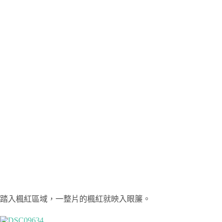
踏入楓紅區域，一整片的楓紅就映入眼簾。