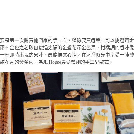
要是第一次購買他們家的手工皂，猶豫要買哪種，可以挑選黃金
雨。金色之名取自曬過太陽的金盞花深金色澤，柑橘調的香味像
一杯即時出現的果汁、最能撫慰心情，在沐浴時光中享受一陣酸
甜花香的黃金雨，為JL House最受歡迎的手工皂款式。