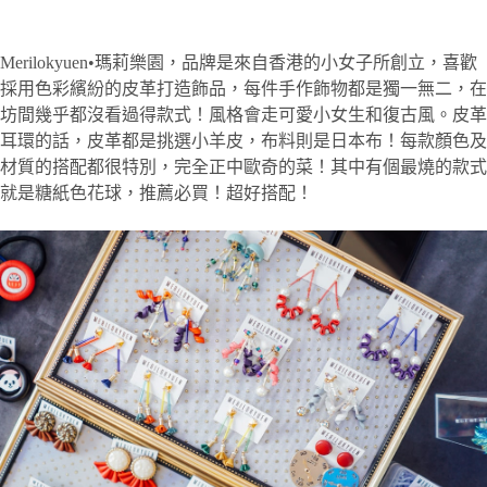
Merilokyuen•瑪莉樂園，品牌是來自香港的小女子所創立，喜歡
採用色彩繽紛的皮革打造飾品，每件手作飾物都是獨一無二，在
坊間幾乎都沒看過得款式！風格會走可愛小女生和復古風。皮革
耳環的話，皮革都是挑選小羊皮，布料則是日本布！每款顏色及
材質的搭配都很特別，完全正中歐奇的菜！其中有個最燒的款式
就是糖紙色花球，推薦必買！超好搭配！