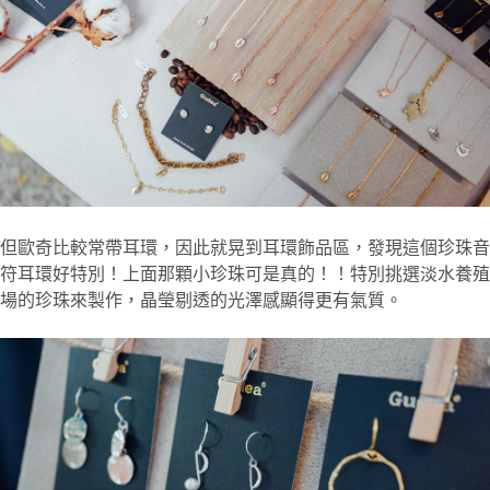
但歐奇比較常帶耳環，因此就晃到耳環飾品區，發現這個珍珠音
符耳環好特別！上面那顆小珍珠可是真的！！特別挑選淡水養殖
場的珍珠來製作，晶瑩剔透的光澤感顯得更有氣質。