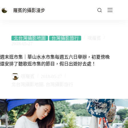
跳
至
羅賓的攝影漫步
主
要
內
容
北台灣攝影地圖
台灣攝影旅行
嘿羅賓
2018-05-27
週末逛市集｜華山水水市集每週五六日舉辦，初夏傍晚
還安排了聽歌逛市集的節目，假日出遊好去處！
嘿羅賓
2018-05-27
北台灣攝影地圖
,
台灣攝影旅行