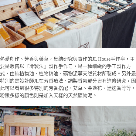
熱愛創作、芳香與藥草，集結研究與實作的JL House手作皂，主
要是販售以『冷製法』製作手作皂，是一種細緻的手工製作方
式，由純植物油、植物精油、礦物泥等天然質材所製成。另外最
特別的是設計師JL在芳香療法、調製香氛部分皆有進修研究，因
此可以看到很多特別的芳香搭配。艾草、金盞花、迷迭香等等，
粉嫩多樣的顏色則是加入天樣的天然礦物泥。