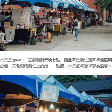
市集是從中午一直擺攤到傍晚七點，因此有些攤位還有準備照明
設備，天色漸暗攤位上的燈一一點起，市集氣氛變得更為溫馨。