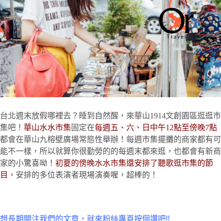
台北週末放假哪裡去？睡到自然醒，來華山1914文創園區逛逛市
集吧！
華山水水市集
固定在
每週五、六、日中午12點至傍晚7點
都會在華山九榕壁廣場常態性舉辦！每週市集擺攤的商家都有可
能不一樣，所以就算你很勤勞的的每週末都來逛，也都會有新商
家的小驚喜呦！
初夏的傍晚水水市集還安排了聽歌逛市集的節
目
，安排的多位表演者現場演奏喔，超棒的！
想長期關注我們的文章，就來粉絲專頁按個讚吧!!