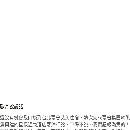
歐奇說說話
還沒有機會及口袋到台北寒舍艾美住宿，這次先來寒舍集團於礁
溪興建的星級溫泉酒店寒沐行館，不得不說～我們超級滿意的！