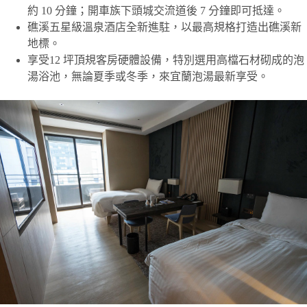
約 10 分鐘；開車族下頭城交流道後 7 分鐘即可抵達。
礁溪五星級溫泉酒店全新進駐，以最高規格打造出礁溪新
地標。
享受12 坪頂規客房硬體設備，特別選用高檔石材砌成的泡
湯浴池，無論夏季或冬季，來宜蘭泡湯最新享受。