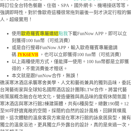
時訂位全台特色餐廳、住宿、SPA，國外網卡、機場接送等等，
強調即時性，對於像歐奇這種很常拖到最後一刻才決定行程的懶
人，超級實用！
使用
歐奇羅賓專屬連結
點我
下載FunNow APP，即可以立
刻獲得100 fun幣（可抵消費）
或是自行搜尋FunNow APP，輸入歐奇羅賓專屬邀請
碼
JYK6EVB
，也可以立即獲得100 fun幣（可抵消費）
以上兩種使用方式，僅能擇一使用。100 fun幣都是立即獲
得的，不需消費後才贈送。
本文就是跟FunNow合作，無誤！
礁溪寒沐酒店承襲寒舍美學、人文和藝術兼具的獨到品味，委託
台灣藝術家與全球知名國際酒店設計團隊LTW合作，將當代藝
術策展概念融合在地文化，營造優雅與高品味的度假休閒氛圍！
寒沐酒店與寒沐行館2棟建築體，共有6種房型，總數190間。12
至90坪舒適寬敞的空間，採簡約自然的設計風格，回歸質樸風
貌。這次體驗的溫泉客房方案是在寒沐行館的詠泉居房型，擁有
獨立的溫泉浴池，更具獨立戶外露台的設計，真的是來過一次，