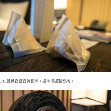
JBL藍芽音響音質超棒，邊泡湯邊聽音樂。