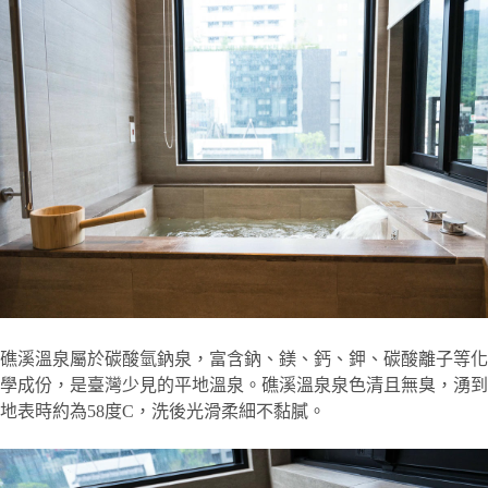
礁溪溫泉屬於碳酸氫鈉泉，富含鈉、鎂、鈣、鉀、碳酸離子等化
學成份，是臺灣少見的平地溫泉。礁溪溫泉泉色清且無臭，湧到
地表時約為58度C，洗後光滑柔細不黏膩。