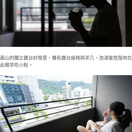
面山的獨立露台好愜意，備有露台座椅與茶几，泡湯後悠哉地在
此喝茶吃小點。