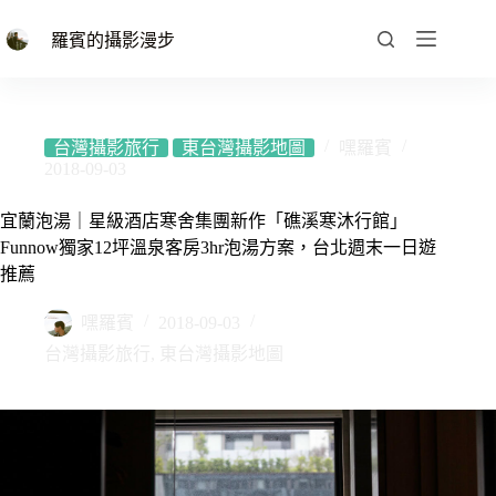
跳
至
羅賓的攝影漫步
主
要
內
容
台灣攝影旅行
東台灣攝影地圖
嘿羅賓
2018-09-03
宜蘭泡湯｜星級酒店寒舍集團新作「礁溪寒沐行館」
Funnow獨家12坪溫泉客房3hr泡湯方案，台北週末一日遊
推薦
嘿羅賓
2018-09-03
台灣攝影旅行
,
東台灣攝影地圖