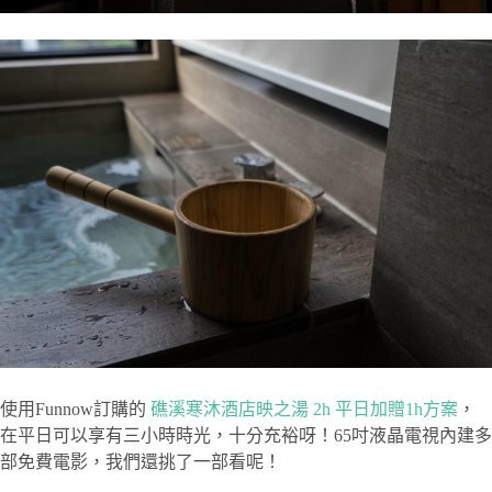
使用Funnow訂購的
礁溪寒沐酒店映之湯
2h
平日加贈
1h
方案
，
在平日可以享有三小時時光，十分充裕呀！65吋液晶電視內建多
部免費電影，我們還挑了一部看呢！