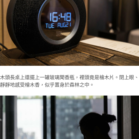
木頭長桌上還擺上一罐玻璃聞香瓶，裡頭竟是檜木片。閉上眼、
靜靜地感受檜木香，似乎置身於森林之中。