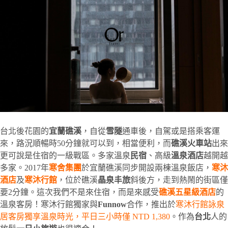
台北後花園的
宜蘭礁溪
，自從
雪隧
通車後，自駕或是搭乘客運
來，路況順暢時50分鐘就可以到，相當便利，而
礁溪火車站
出來
更可說是住宿的一級戰區。多家溫泉
民宿
、高級
溫泉酒店
越開越
多家。2017年
寒舍集團
於宜蘭礁溪同步開設兩棟溫泉飯店，
寒沐
酒店
及
寒沐行館
，位於礁溪
晶泉丰旅
斜後方，走到熱鬧的街區僅
要2分鐘。這次我們不是來住宿，而是來感受
礁溪五星級酒店
的
溫泉客房！寒沐行館獨家與
Funnow
合作，推出於
寒沐行館詠泉
居客房獨享溫泉時光，平日三小時僅
NTD 1,380
。作為
台北
人的