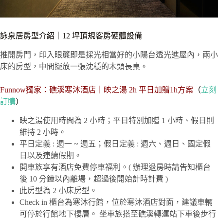
詠泉居房型介紹｜12 坪頂規客房硬體設備
推開房門，印入眼簾即是採光相當好的小陽台透光進屋內，兩小
床的房型，中間擺放一張沈穩的木頭長桌。
Funnow
獨家：礁溪寒沐酒店｜映之湯
2h
平日加贈
1h
方案
（
立刻
訂購
）
映之湯使用時間為 2 小時；平日特別加贈 1 小時、假日則
維持 2 小時。
平日定義 : 週一 ~ 週五；假日定義 : 週六、週日、國定假
日以及連續假期。
開車族享有酒店免費停車福利。( 辦理退房時請告知櫃台
後 10 分鐘以內離場，超過後開始計時計費 )
此房型為 2 小床房型。
Check in 櫃台為寒沐行館，位於寒沐酒店對面，建議車輛
可停於行館地下樓層。 坐車族搭至礁溪轉運站下車後步行