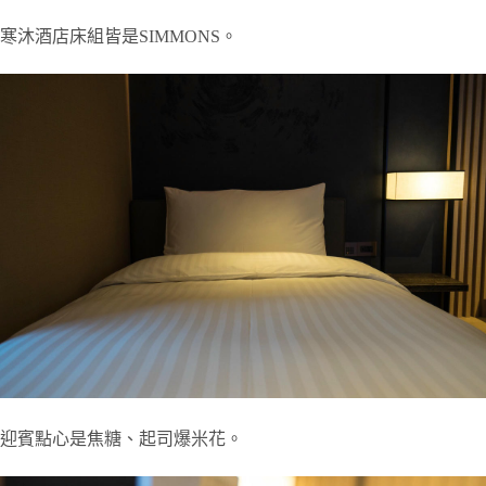
寒沐酒店床組皆是SIMMONS。
迎賓點心是焦糖、起司爆米花。