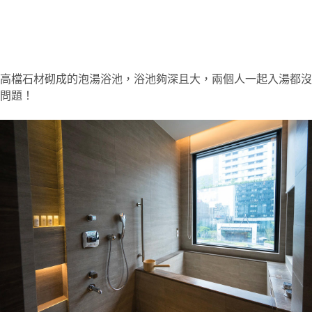
高檔石材砌成的泡湯浴池，浴池夠深且大，兩個人一起入湯都沒
問題！