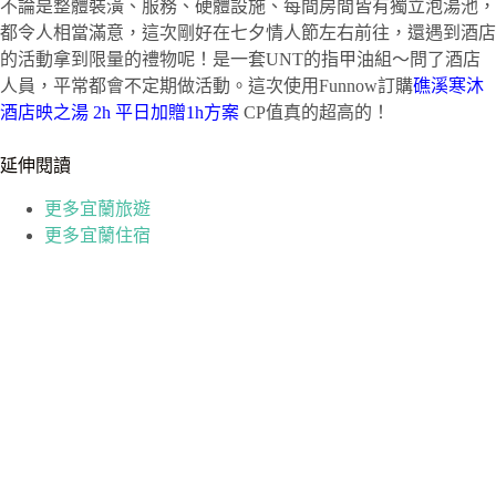
不論是整體裝潢、服務、硬體設施、每間房間皆有獨立泡湯池，
都令人相當滿意，這次剛好在七夕情人節左右前往，還遇到酒店
的活動拿到限量的禮物呢！是一套UNT的指甲油組～問了酒店
人員，平常都會不定期做活動。這次使用Funnow訂購
礁溪寒沐
酒店映之湯
2h
平日加贈
1h
方案
CP值真的超高的！
延伸閱讀
更多宜蘭旅遊
更多宜蘭住宿