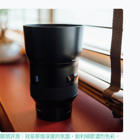
鏡頭評測｜就是那個深邃的氛圍，銳利細節濃烈色彩，