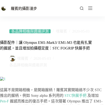
跳
至
羅賓的攝影漫步
主
要
內
容
各品牌相機與週邊評測
嘿羅賓
2020-05-03
攝影配件｜讓 Olympus EM1-Mark3/ EM1-M3 也能有扎實
的握感，並且增加拍攝穩定度：STC FOGRIP 快展手把
嘿羅賓
2020-05-03
各品牌相機與週邊評測
這篇不是開箱相機，是開箱握柄！羅賓其實開箱過不少次 STC
推出的握柄，例如 Sony alpha 系列用的
STC快展手把
及增加
Pen-F
握感而推出的復古手把。這次隨著 Olympus 推出了 EM1-