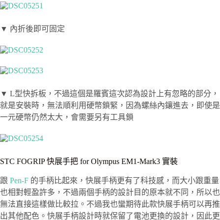
▼ 內折後即可固定
▼ L型快拆板，不過這個是羅賓這次認為設計上有忽略的部分，
就是安裝時，無法順利用硬幣鎖緊，因為螺絲內鑲進去，即使是
一元硬幣仍然太大，會需要另有工具鎖
STC FOGRIP 快展手把 for Olympus EM1-Mark3 實裝
跟
Pen-F
的手柄比起來，快展手柄更有了科技感，而大小跟重量
也相對輕盈許多，不過兩個手柄的設計目的原本就不同，所以也
無法直接這樣做比較拉。不過我也蠻期待此款快展手柄可以再推
出其他配色。快展手柄設計時就保留了電池更換的設計，因此更