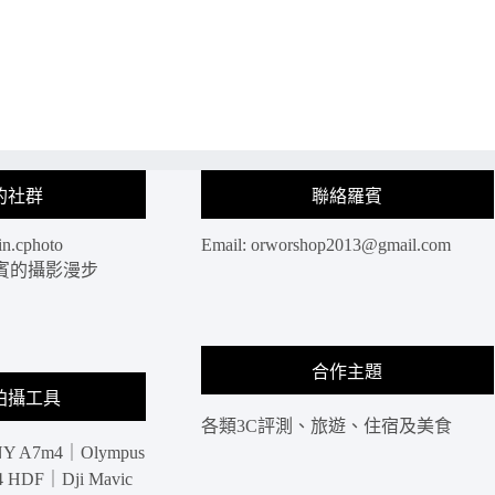
的社群
聯絡羅賓
in.cphoto
Email:
orworshop2013@gmail.com
: 羅賓的攝影漫步
合作主題
拍攝工具
各類3C評測、旅遊、住宿及美食
Y A7m4｜Olympus
HDF｜Dji Mavic