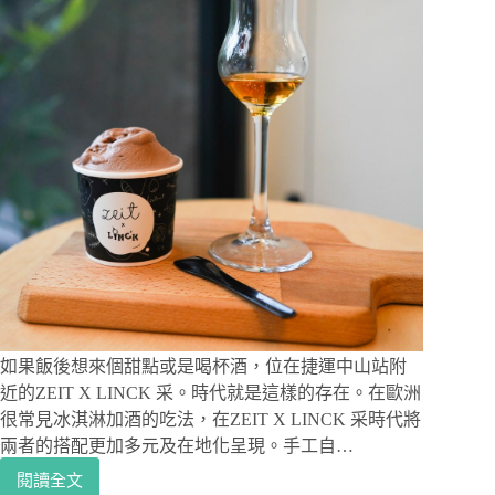
如果飯後想來個甜點或是喝杯酒，位在捷運中山站附
近的ZEIT X LINCK 采。時代就是這樣的存在。在歐洲
很常見冰淇淋加酒的吃法，在ZEIT X LINCK 采時代將
兩者的搭配更加多元及在地化呈現。手工自…
閱讀全文
中