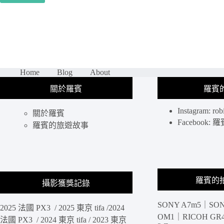
山
甜
點
推
薦
｜
ZEIT
Home
Blog
About
X
關於羅賓
羅賓
LINCK
采。
時
Instagram: rob
關於羅賓
代：
Facebook
羅賓的旅遊故事
想
喝
酒
又
想
羅賓的
攝影獲獎記錄
吃
義
式
SONY A7m5｜SON
2025 法國 PX3 / 2025 東京 tifa /2024
冰
OM1｜RICOH GR4 
法國 PX3 / 2024 東京 tifa / 2023 東京