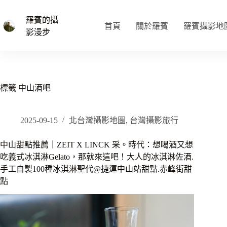
跳
至
羅賓的攝
首頁
關於羅賓
羅賓攝影地
主
影漫步
要
內
容
標籤
中山酒吧
2025-09-15
北台灣攝影地圖
,
台灣攝影旅行
中山甜點推薦｜ZEIT X LINCK 采。時代：想喝酒又想
吃義式冰淇淋Gelato，那就來這吧！大人的冰淇淋佐酒.
手工自製100種冰淇淋聖代@捷運中山站甜點.赤峰街甜
點