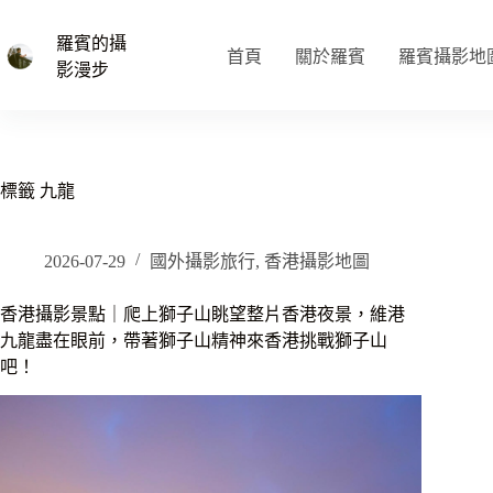
跳
至
羅賓的攝
首頁
關於羅賓
羅賓攝影地
主
影漫步
要
內
容
標籤
九龍
2026-07-29
國外攝影旅行
,
香港攝影地圖
香港攝影景點｜爬上獅子山眺望整片香港夜景，維港
九龍盡在眼前，帶著獅子山精神來香港挑戰獅子山
吧！