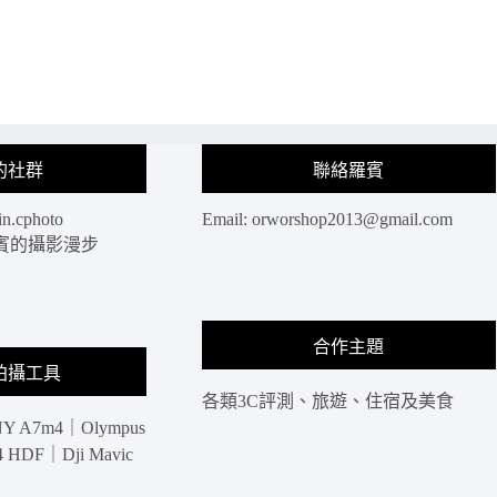
的社群
聯絡羅賓
in.cphoto
Email:
orworshop2013@gmail.com
: 羅賓的攝影漫步
合作主題
拍攝工具
各類3C評測、旅遊、住宿及美食
Y A7m4｜Olympus
HDF｜Dji Mavic