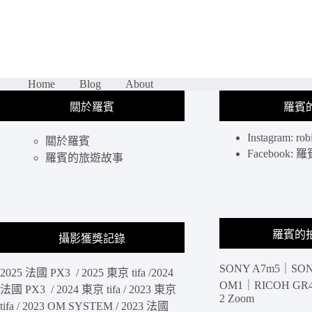
攝
影
景
點
｜
爬
Home
Blog
About
上
關於羅賓
羅賓
獅
子
Instagram: rob
山
關於羅賓
Facebook
眺
羅賓的旅遊故事
望
整
片
香
港
羅賓的
攝影獲獎記錄
夜
景，
SONY A7m5｜SON
維
2025 法國 PX3 / 2025 東京 tifa /2024
OM1｜RICOH GR4 
港
法國 PX3 / 2024 東京 tifa / 2023 東京
2 Zoom
九
tifa / 2023 OM SYSTEM / 2023 法國