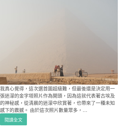
我真心覺得，這次選首圖超級難，但最後還是決定用一
張迷濛的金字塔照片作為開頭，因為這就代表著古埃及
的神秘感，從清晨的迷濛中欣賞著，也帶來了一種未知
感下的震撼。 由於這次照片數量眾多，…
閱讀全文
埃
及