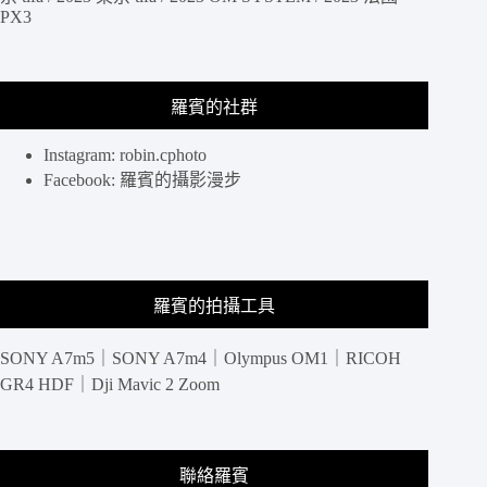
PX3
字
塔
照
片
羅賓的社群
與
獅
身
Instagram: robin.cphoto
人
Facebook: 羅賓的攝影漫步
面
像
完
整
紀
羅賓的拍攝工具
錄
SONY A7m5｜SONY A7m4｜Olympus OM1｜RICOH
GR4 HDF｜Dji Mavic 2 Zoom
聯絡羅賓