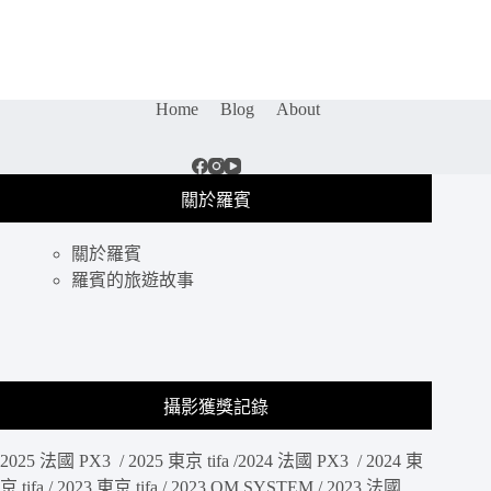
吉
薩
金
字
塔
Home
Blog
About
群
｜
世
界
關於羅賓
七
大
關於羅賓
奇
景
羅賓的旅遊故事
唯
一
現
存
建
攝影獲獎記錄
築，
清
2025 法國 PX3 / 2025 東京 tifa /2024 法國 PX3 / 2024 東
晨
金
京 tifa / 2023 東京 tifa / 2023 OM SYSTEM / 2023 法國