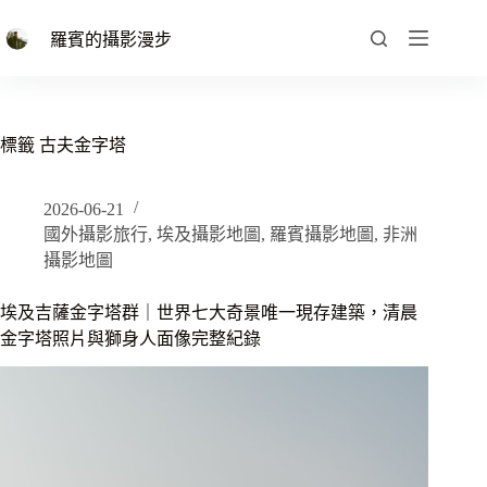
跳
至
羅賓的攝影漫步
主
要
內
容
標籤
古夫金字塔
2026-06-21
國外攝影旅行
,
埃及攝影地圖
,
羅賓攝影地圖
,
非洲
攝影地圖
埃及吉薩金字塔群｜世界七大奇景唯一現存建築，清晨
金字塔照片與獅身人面像完整紀錄