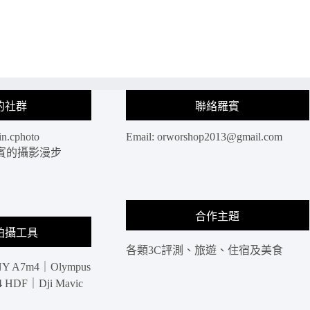
宿
夜
｜
景
波
拍
因
攝
特
點
港
公
葳
開
的社群
聯絡羅賓
達
｜
飯
來
in.cphoto
Email:
orworshop2013@gmail.com
店
訪
Vida
: 羅賓的攝影漫步
杜
Creek
拜
Harbour，
一
散
定
步
要
合作主題
杜
拍
拍攝工具
拜
的
各類3C評測、旅遊、住宿及美食
灣
攝
欣
Y A7m4｜Olympus
影
賞
HDF｜Dji Mavic
位
哈
置
里