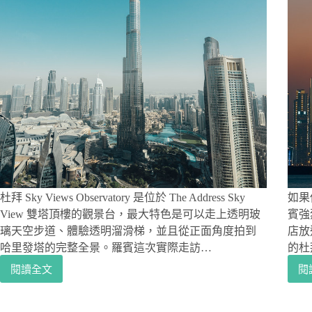
杜拜 Sky Views Observatory 是位於 The Address Sky
如果
View 雙塔頂樓的觀景台，最大特色是可以走上透明玻
賓強烈
璃天空步道、體驗透明溜滑梯，並且從正面角度拍到
店放
哈里發塔的完整全景。羅賓這次實際走訪…
的杜
閱讀全文
閱
杜
拜
Sky