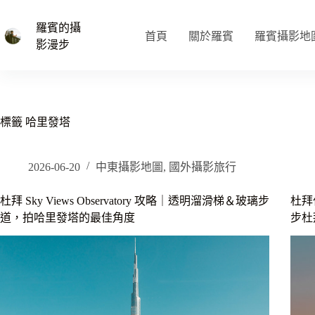
跳
至
羅賓的攝
首頁
關於羅賓
羅賓攝影地
主
影漫步
要
內
容
標籤
哈里發塔
2026-06-20
中東攝影地圖
,
國外攝影旅行
杜拜 Sky Views Observatory 攻略｜透明溜滑梯＆玻璃步
杜拜住
道，拍哈里發塔的最佳角度
步杜