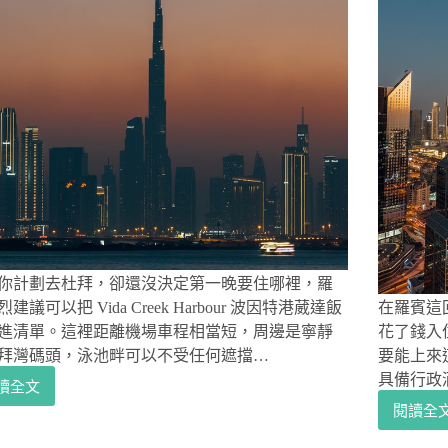
你計劃去杜拜，卻還沒決定第一晚要住哪裡，羅
建議可以把 Vida Creek Harbour 波因特港葳達飯
在羅賓這
進清單。這裡距離機場車程相當短，周邊是寧靜
花了錢入
拜灣碼頭，泳池畔可以不受任何遮擋…
要能上來
具備行政
讀全文
杜
閱讀全
拜
杜
住
拜