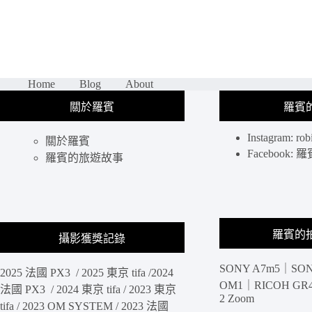
Views
Observatory
攻
略
｜
透
Home
Blog
About
明
溜
關於羅賓
羅賓
滑
梯
Instagram: rob
關於羅賓
＆
Facebook
羅賓的旅遊故事
玻
璃
步
道，
拍
羅賓的
哈
攝影獲獎記錄
里
發
SONY A7m5｜SON
2025 法國 PX3 / 2025 東京 tifa /2024
塔
OM1｜RICOH GR4 
法國 PX3 / 2024 東京 tifa / 2023 東京
的
2 Zoom
tifa / 2023 OM SYSTEM / 2023 法國
最