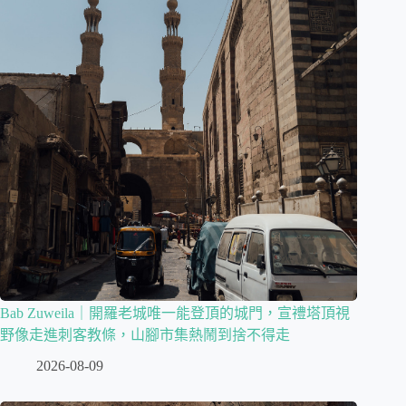
Bab Zuweila｜開羅老城唯一能登頂的城門，宣禮塔頂視
野像走進刺客教條，山腳市集熱鬧到捨不得走
2026-08-09