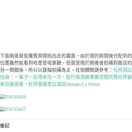
下面兩張是從羅賓房間拍出去的畫面，由於我的房間被分配到的
位置雖然能看到哈里發塔景觀，但是受限於側邊會拍攝到飯店的
另一側關係，所以以直幅拍攝為主，住宿體驗請參考：
杜拜酒店
住宿｜一輩子一定得來住一次，從行政酒廊專屬空間欣賞杜拜最
美百萬夜景，杜拜香格里拉酒店Shangri-La Dubai
後記