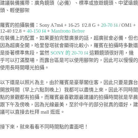
建議裝備攜帶：廣角鏡頭（必備）、標準或旅遊鏡頭、中望遠鏡
頭、輕便腳架
羅賓的拍攝裝備：Sony A7m4 + 16-25 f/2.8 G +
20-70 f4
/ OM1 +
12-40 f/2.8 +
40-150 f4
+
Manfrotto Befree
在裝備上的配置，如果要拍完整廣景的話，超廣就會必備，但也
因為超廣全開，哈里發塔就會顯得比較小，羅賓在拍攝時多數還
是掛著標準焦段，當然
SONY 的 20-70 f4
這顆鏡頭很好用，幾
乎可以打滿整場，而露台區是可以使用腳架的，因此可以慢慢的
使用長時間曝光拍攝。
以下還是以照片為主，由於羅賓是豪華閣住客，因此只要是露台
開放時間（早上六點到晚上）我都可以盡情上來，因此不同時間
點的景觀都有拍攝，而羅賓最喜歡跟最建議的拍攝時間就是早晨
跟下午及傍晚，因為光線最美，至於中午的部分就真的還好，建
議可以直接去杜拜 mall 逛逛。
接下來，就來看看不同時間點的畫面吧！