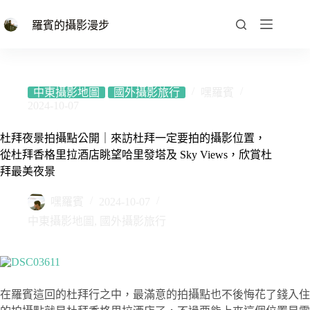
跳
至
羅賓的攝影漫步
主
要
內
容
中東攝影地圖
國外攝影旅行
嘿羅賓
2024-10-07
杜拜夜景拍攝點公開｜來訪杜拜一定要拍的攝影位置，
從杜拜香格里拉酒店眺望哈里發塔及 Sky Views，欣賞杜
拜最美夜景
嘿羅賓
2024-10-07
中東攝影地圖
,
國外攝影旅行
在羅賓這回的杜拜行之中，最滿意的拍攝點也不後悔花了錢入住