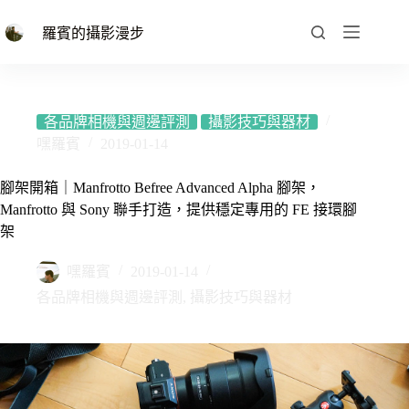
跳
至
羅賓的攝影漫步
主
要
內
容
各品牌相機與週邊評測
攝影技巧與器材
嘿羅賓
2019-01-14
腳架開箱｜Manfrotto Befree Advanced Alpha 腳架，
Manfrotto 與 Sony 聯手打造，提供穩定專用的 FE 接環腳
架
嘿羅賓
2019-01-14
各品牌相機與週邊評測
,
攝影技巧與器材