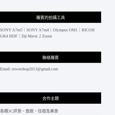
貓
島：
日
羅賓的拍攝工具
本
青
SONY A7m5｜SONY A7m4｜Olympus OM1｜RICOH
島
Aoshima
GR4 HDF｜Dji Mavic 2 Zoom
聯絡羅賓
Email:
orworshop2013@gmail.com
合作主題
各類3C評測、旅遊、住宿及美食