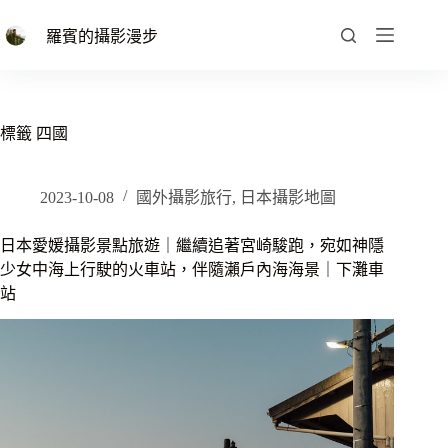
跳
至
羅賓的攝影漫步
主
要
內
容
標籤
四國
2023-10-08
國外攝影旅行
,
日本攝影地圖
日本愛媛攝影景點旅遊｜繼續追著宮崎駿跑，宛如神隱
少女中海上行駛的火車站，伴隨瀨戶內海海景｜下灘車
站