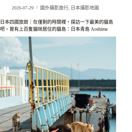
媛
攝
2026-07-29
國外攝影旅行
,
日本攝影地圖
影
景
日本四國旅遊｜在僅剩的時間裡，探訪一下最美的貓島
點
吧，曾有上百隻貓咪居住的貓島：日本青島 Aoshima
旅
遊
｜
繼
續
追
著
宮
崎
駿
跑，
宛
如
神
隱
少
女