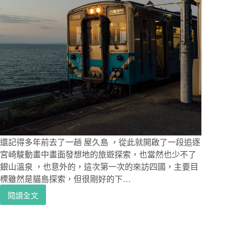
還記得多年前去了一趟 屋久島 ，從此就開啟了一段追逐
宮崎駿動畫中畫面發想地的旅遊探索，也當然也少不了
銀山溫泉 ，也意外的，這次第一次的來訪四國，主要目
標雖然是貓島探索，但很剛好的下…
閱讀全文
日
本
愛