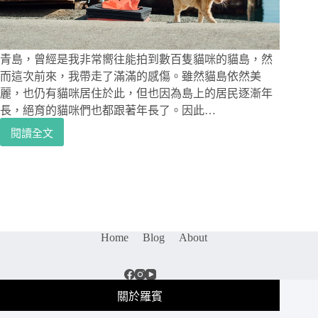
中
海
上
行
青島，曾經是我非常嚮往能拍到數百隻貓咪的貓島，然
駛
而這次前來，我帶走了滿滿的感傷。雖然貓島依然美
的
麗，也仍有貓咪居住於此，但也因為島上的居民逐漸年
火
長，絕育的貓咪們也都跟著年長了。因此…
車
閱讀全文
站，
日
伴
本
隨
四
瀨
國
戶
旅
內
遊
海
｜
海
Home
Blog
About
在
景
僅
｜
剩
下
的
關於羅賓
灘
時
車