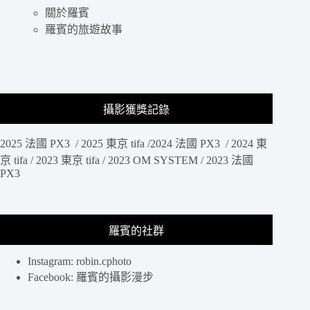
間
站
關於羅賓
裡，
探
羅賓的旅遊故事
訪
一
下
最
美
攝影獲獎記錄
的
貓
2025 法國 PX3 / 2025 東京 tifa /2024 法國 PX3 / 2024 東
島
吧，
京 tifa / 2023 東京 tifa / 2023 OM SYSTEM / 2023 法國
PX3
曾
有
上
百
羅賓的社群
隻
貓
咪
Instagram: robin.cphoto
居
Facebook: 羅賓的攝影漫步
住
的