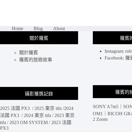
食
｜
不
必
搭
Home
Blog
About
飛
關於羅賓
羅賓
機
就
Instagram: rob
能
關於羅賓
Facebook
吃
羅賓的旅遊故事
到
日
本
國
民
羅賓的
攝影獲獎記錄
級
天
SONY A7m5｜SON
丼，
2025 法國 PX3 / 2025 東京 tifa /2024
OM1｜RICOH GR4 
小
法國 PX3 / 2024 東京 tifa / 2023 東京
2 Zoom
資
tifa / 2023 OM SYSTEM / 2023 法國
美
PX3