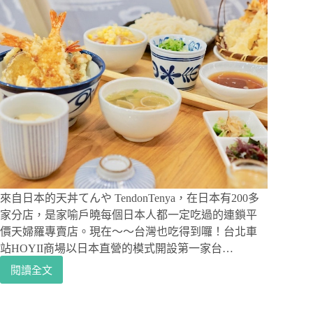
來自日本的天丼てんや TendonTenya，在日本有200多
家分店，是家喻戶曉每個日本人都一定吃過的連鎖平
價天婦羅專賣店。現在～～台灣也吃得到囉！台北車
站HOYII商場以日本直營的模式開設第一家台…
閱讀全文
北
車
美