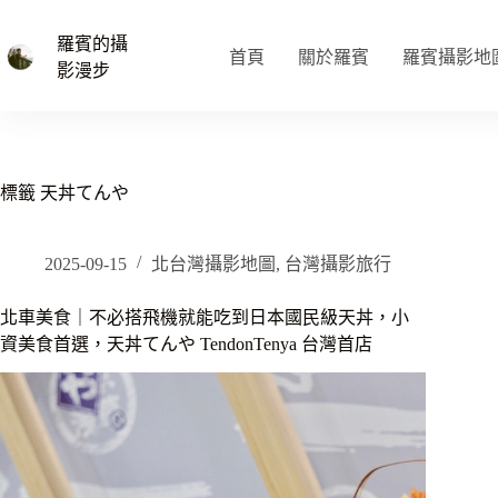
跳
至
羅賓的攝
首頁
關於羅賓
羅賓攝影地
主
影漫步
要
內
容
標籤
天丼てんや
2025-09-15
北台灣攝影地圖
,
台灣攝影旅行
北車美食｜不必搭飛機就能吃到日本國民級天丼，小
資美食首選，天丼てんや TendonTenya 台灣首店