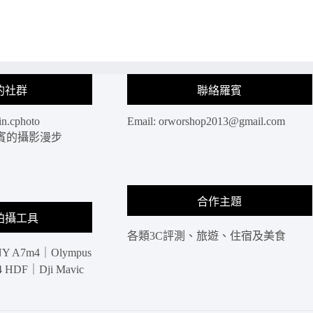
的社群
聯絡羅賓
in.cphoto
Email:
orworshop2013@gmail.com
: 羅賓的攝影漫步
合作主題
拍攝工具
各類3C評測、旅遊、住宿及美食
Y A7m4｜Olympus
HDF｜Dji Mavic