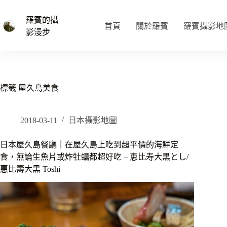
跳
至
羅賓的攝
首頁
關於羅賓
羅賓攝影地
主
影漫步
要
內
容
標籤
屋久島美食
2018-03-11
日本攝影地圖
日本屋久島餐廳｜在屋久島上吃到超平價的海鮮定
食，無論生魚片或炸牡蠣都超好吃 – 恵比寿大黒とし/
惠比壽大黑 Toshi