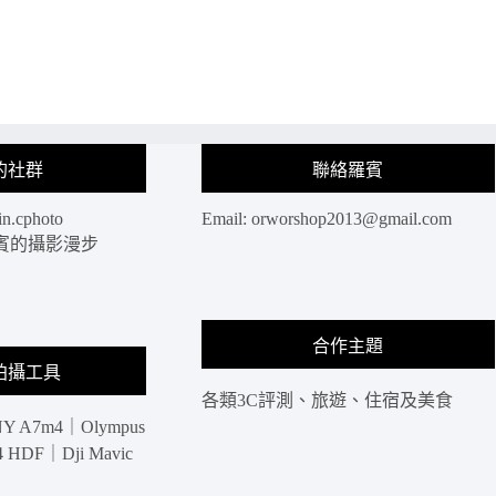
的社群
聯絡羅賓
in.cphoto
Email:
orworshop2013@gmail.com
: 羅賓的攝影漫步
合作主題
拍攝工具
各類3C評測、旅遊、住宿及美食
Y A7m4｜Olympus
HDF｜Dji Mavic