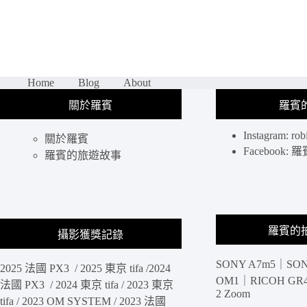
屋
久
島
餐
廳
｜
Home
Blog
About
在
關於羅賓
羅賓
屋
久
Instagram: rob
島
關於羅賓
Facebook
上
羅賓的旅遊故事
吃
到
超
平
價
羅賓的
攝影獲獎記錄
的
海
SONY A7m5｜SON
鮮
2025 法國 PX3 / 2025 東京 tifa /2024
OM1｜RICOH GR4 
定
法國 PX3 / 2024 東京 tifa / 2023 東京
2 Zoom
食，
tifa / 2023 OM SYSTEM / 2023 法國