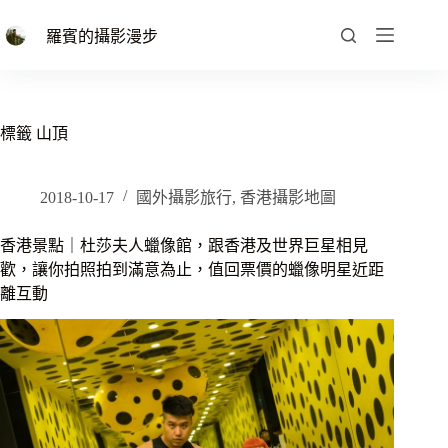
跳
至
羅賓的攝影漫步
主
要
內
容
標籤
山頂
2018-10-17
國外攝影旅行
,
香港攝影地圖
香港景點｜杜莎夫人蠟像館，跟香港及世界巨星相見
歡，讓你拍照拍到滿意為止，值回票價的蠟像明星近距
離互動