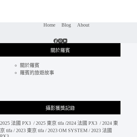
點
｜
杜
莎
Home
Blog
About
夫
人
蠟
像
關於羅賓
館，
跟
關於羅賓
香
港
羅賓的旅遊故事
及
世
界
巨
星
攝影獲獎記錄
相
見
2025 法國 PX3 / 2025 東京 tifa /2024 法國 PX3 / 2024 東
歡，
讓
京 tifa / 2023 東京 tifa / 2023 OM SYSTEM / 2023 法國
PX3
你