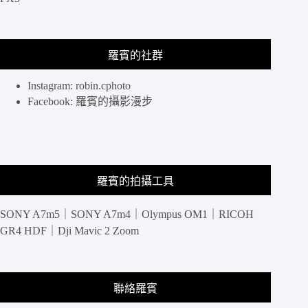
拍
照
拍
羅賓的社群
到
滿
意
Instagram: robin.cphoto
為
Facebook: 羅賓的攝影漫步
止，
值
回
票
價
羅賓的拍攝工具
的
蠟
SONY A7m5｜SONY A7m4｜Olympus OM1｜RICOH
像
明
GR4 HDF｜Dji Mavic 2 Zoom
星
近
距
離
聯絡羅賓
互