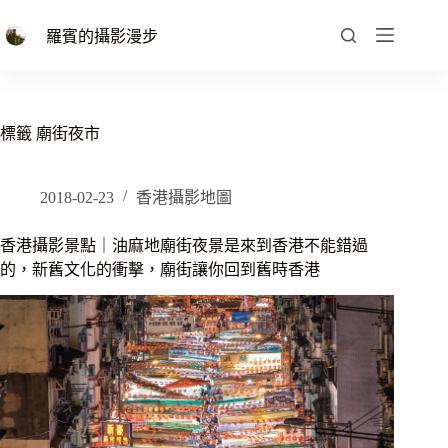
跳
至
羅賓的攝影漫步
主
要
內
容
標籤
廟街夜市
2018-02-23
香港攝影地圖
香港攝影景點｜油麻地廟街夜景是來到香港不能錯過
的，新舊文化的衝擊，廟街讓你回到舊時香港