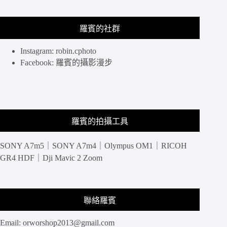
文
化
羅賓的社群
的
衝
擊，
Instagram: robin.cphoto
廟
Facebook: 羅賓的攝影漫步
街
讓
你
回
到
羅賓的拍攝工具
舊
時
SONY A7m5｜SONY A7m4｜Olympus OM1｜RICOH
香
港
GR4 HDF｜Dji Mavic 2 Zoom
聯絡羅賓
Email:
orworshop2013@gmail.com