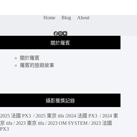
景
點
｜
Home
Blog
About
油
麻
地
廟
關於羅賓
街
夜
關於羅賓
景
是
羅賓的旅遊故事
來
到
香
港
不
攝影獲獎記錄
能
錯
2025 法國 PX3 / 2025 東京 tifa /2024 法國 PX3 / 2024 東
過
的，
京 tifa / 2023 東京 tifa / 2023 OM SYSTEM / 2023 法國
PX3
新
舊