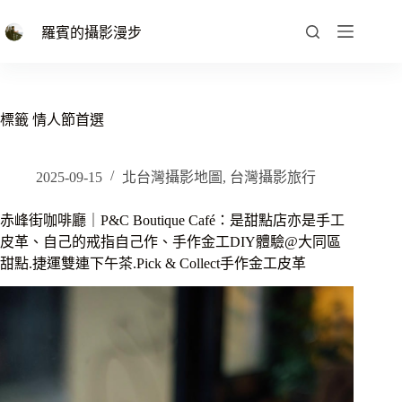
跳
至
羅賓的攝影漫步
主
要
內
容
標籤
情人節首選
2025-09-15
北台灣攝影地圖
,
台灣攝影旅行
赤峰街咖啡廳｜P&C Boutique Café：是甜點店亦是手工
皮革、自己的戒指自己作、手作金工DIY體驗@大同區
甜點.捷運雙連下午茶.Pick & Collect手作金工皮革