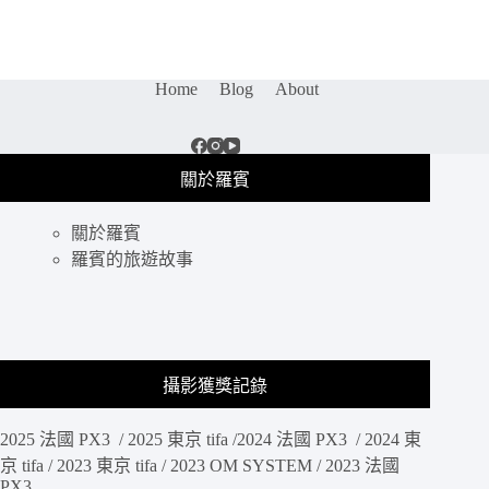
咖
啡
廳
｜
Home
Blog
About
P&C
Boutique
Café：
是
關於羅賓
甜
點
店
關於羅賓
亦
羅賓的旅遊故事
是
手
工
皮
革、
攝影獲獎記錄
自
己
的
2025 法國 PX3 / 2025 東京 tifa /2024 法國 PX3 / 2024 東
戒
京 tifa / 2023 東京 tifa / 2023 OM SYSTEM / 2023 法國
指
PX3