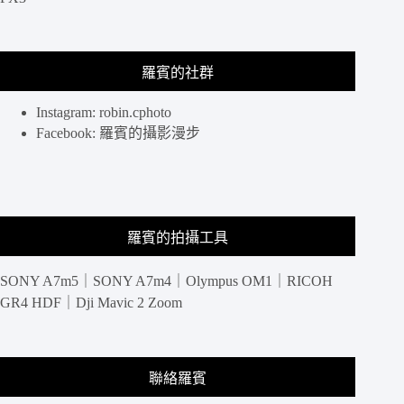
自
己
作、
手
羅賓的社群
作
金
Instagram: robin.cphoto
工
Facebook: 羅賓的攝影漫步
DIY
體
驗
@
大
同
羅賓的拍攝工具
區
甜
SONY A7m5｜SONY A7m4｜Olympus OM1｜RICOH
點.
GR4 HDF｜Dji Mavic 2 Zoom
捷
運
雙
連
聯絡羅賓
下