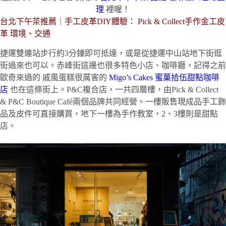
理
裡喔！
台北下午茶推薦｜手工皮革DIY體驗： Pick & Collect手作金工皮
革 環境、交通
捷運雙連站步行約3分鐘即可抵達，或是從捷運中山站地下街逛
街過來也可以。赤峰街這邊也很多特色小店、咖啡廳，記得之前
歐奇來過的 戚風蛋糕很厲害的
Migo’s Cakes 蜜菓拾伍甜點咖啡
店
也在這條街上。P&C複合店，一共四層樓，由Pick & Collect
& P&C Boutique Café兩個品牌共同經營。一樓販售現成品手工飾
品及皮件可直接購買，地下一樓為手作教室，2、3樓則是甜點
店。