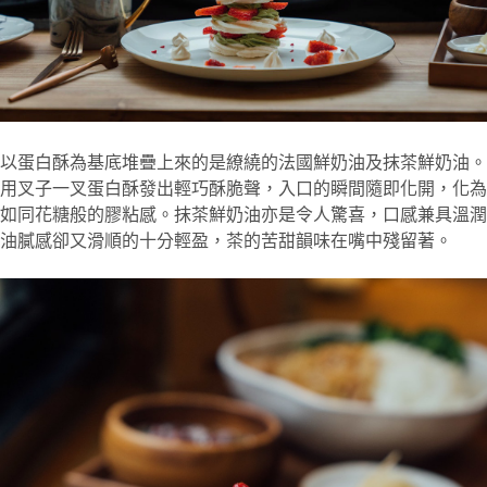
以蛋白酥為基底堆疊上來的是繚繞的法國鮮奶油及抹茶鮮奶油。
用叉子一叉蛋白酥發出輕巧酥脆聲，入口的瞬間隨即化開，化為
如同花糖般的膠粘感。抹茶鮮奶油亦是令人驚喜，口感兼具溫潤
油膩感卻又滑順的十分輕盈，茶的苦甜韻味在嘴中殘留著。