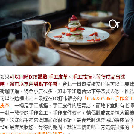
如果
可以同時
DIY體驗
手工皮革
、
手工戒指
，等待成品出爐
時，還可以享用
甜點下午茶
，
台北一日遊
這樣安排很可以！
赤峰
街咖啡廳
、特色小店很多，如果不知道
台北下午茶
要去哪，推薦
可以來這裡走走。最近在
IG打卡
很夯的
「Pick & Collect手作金工
皮革」
一樓是
手工戒指
、
手工皮件
的販賣店，而地下室則有老師
一對一教學的
手作金工
、
手作皮件
教室，
情侶對戒
或是
情人節禮
物
，姊妹滔相約來做飾品都很不錯，最後老師還會協助將成品修
整到最完美狀態，等待的期間，就往二樓走吧！有氣氛很棒的
「