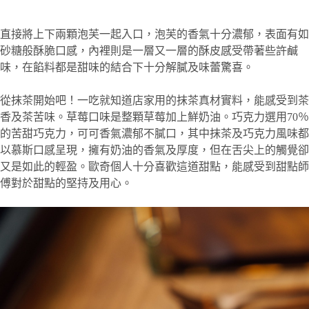
直接將上下兩顆泡芙一起入口，泡芙的香氣十分濃郁，表面有如
砂糖般酥脆口感，內裡則是一層又一層的酥皮感受帶著些許鹹
味，在餡料都是甜味的結合下十分解膩及味蕾驚喜。
從抹茶開始吧！一吃就知道店家用的抹茶真材實料，能感受到茶
香及茶苦味。草莓口味是整顆草莓加上鮮奶油。巧克力選用70％
的苦甜巧克力，可可香氣濃郁不膩口，其中抹茶及巧克力風味都
以慕斯口感呈現，擁有奶油的香氣及厚度，但在舌尖上的觸覺卻
又是如此的輕盈。歐奇個人十分喜歡這道甜點，能感受到甜點師
傅對於甜點的堅持及用心。