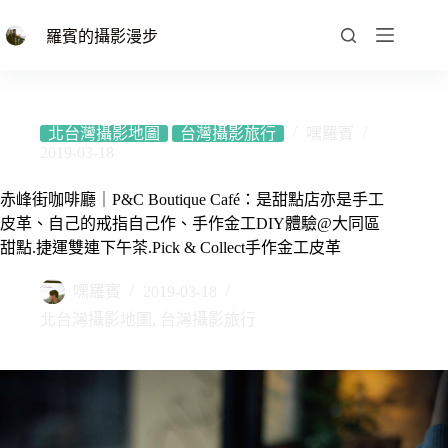
跳
至
羅賓的攝影漫步
主
要
內
容
北台灣攝影地圖
台灣攝影旅行
嘿羅賓
2019-03-18
赤峰街咖啡廳｜P&C Boutique Café：是甜點店亦是手工
皮革、自己的戒指自己作、手作金工DIY體驗@大同區
甜點.捷運雙連下午茶.Pick & Collect手作金工皮革
嘿羅賓
2019-03-18
北台灣攝影地圖
,
台灣攝影旅行