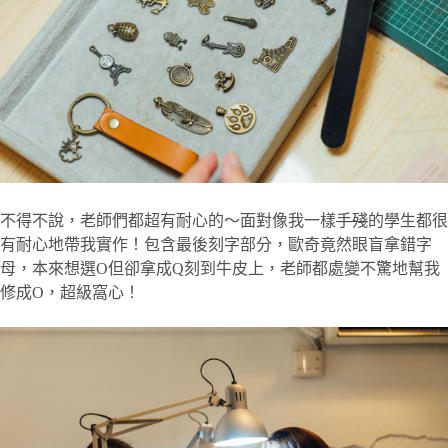
不得不說，老師們都超有耐心的～面對像我一樣
手殘
的學生都很
有耐心地帶我實作！包含最後刻字部分，歐奇竟然眼盲拿錯字
母，本來想選O但卻拿成Q刻到牛皮上，老師都處變不驚地幫我
修成O，超級窩心！