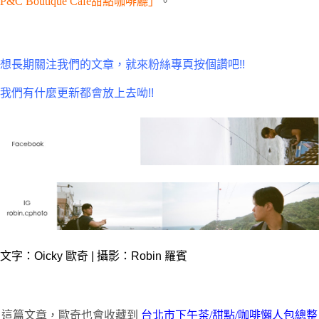
P&C Boutique Cafe甜點咖啡廳」
。
想長期關注我們的文章，就來粉絲專頁按個讚吧!!
我們有什麼更新都會放上去呦!!
文字：Oicky 歐奇 | 攝影：Robin 羅賓
這篇文章，歐奇也會收藏到
台北市下午茶
/
甜點
/
咖啡
懶人包總整