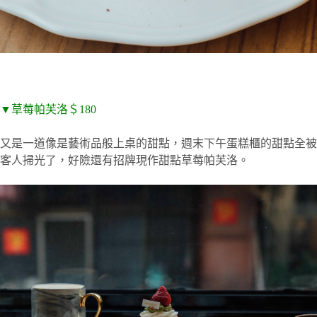
▼草莓帕芙洛＄180
又是一道像是藝術品般上桌的甜點，週末下午蛋糕櫃的甜點全被
客人掃光了，好險還有招牌現作甜點草莓帕芙洛。