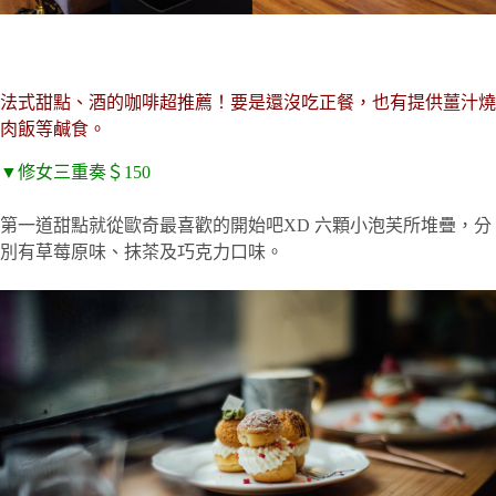
法式甜點、酒的咖啡超推薦！要是還沒吃正餐，也有提供薑汁燒
肉飯等鹹食。
▼修女三重奏＄150
第一道甜點就從歐奇最喜歡的開始吧XD 六顆小泡芙所堆疊，分
別有草莓原味、抹茶及巧克力口味。