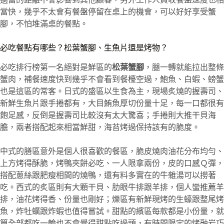
當快，幾乎不太會有餐盤停留在桌上的機會，可以好好享受蟹
腳，不怕堆滿桌的餐點。
必吃餐點有哪些？松葉蟹腳、生魚片還是烤物？
必吃排行榜第一名絕對是鮮區的
松葉蟹腳
，腿一轉就能拉出整條
蟹肉，補餐速度快到幾乎不會看到餐檯空過，鮑魚、白蝦、螃蟹
也是這區的常客。日式的盛區以生食為主，現場炙燒的握壽司、
新鮮生魚片跟手捲都有，大目鮪魚厚切份量十足，每一口都很有
飽足感，反倒是握壽司比較沒有太大驚喜；手捲則大推干貝海
膽，兩者搭配起來相當鮮甜，海苔烤過保持該有的脆度。
中式的膳區意外是個人很喜歡的餐區，脆皮燒肉油花分布均勻、
上方烤得酥脆，烤鴨夾餅必吃、一人限拿兩份，皮的口感Ｑ彈，
搭配蔥絲跟肥瘦相間的燒鴨，還有料多實在的牛雜湯可以撈著
吃。西式的炙區則有大顆干貝、肋眼牛排跟羊排，個人蠻推薦羊
排，油花烤得香、份量也剛好；爍區有新鮮現烤的生蠔跟整尾烤
魚，炸牡蠣跟炸蝦也值得嘗試。甜點的繽區每款都是小份量，就
算全部都吃一輪也不會覺得甜點吃過頭，有時間限定的烤融岩巧