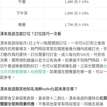
午餐
1,490 元＋10%
下午茶
1,090 元＋10%
晚餐
1,790 元＋10%
漢來島語怎麼訂位？訂位技巧一次看
漢來島語採每月1日上午11點整開放訂位，一次可以訂到之後兩
個月的用餐場次，熱門時段常常在開放後幾分鐘內就被訂光，手
刀動作真的要快。訂位需要付訂金，成人每位約500元、可折抵
消費，實際規則建議以官方公告為準。如果搶不到熱門時段，平
日午餐或晚餐相對好訂，也可以留意候補名額。之前也整理過
台
北吃到飽餐廳懶人包總整理
，如果還在猶豫要吃哪一家，可以一
起參考。
漢來島語跟其他知名海鮮buffet比起來差在哪？
跟寒舍艾美探索廚房、喜來登十二廚比，漢來島語的優勢在
松葉
蟹腳全程無限量供應
，不像其他家常有時段限定。同樣走高端