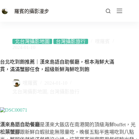
跳
至
羅賓的攝影漫步
主
要
內
容
北台灣攝影地圖
台灣攝影旅行
嘿羅賓
2024-01-10
台北吃到飽推薦｜漢來島語自助餐廳，根本海鮮大滿
貫，滿滿蟹腳任食，超級新鮮海鮮吃到飽
嘿羅賓
2024-01-10
北台灣攝影地圖
,
台灣攝影旅行
漢來島語自助餐廳
是漢來大飯店在南港開的頂級海鮮buffet，光
松葉蟹腳
跟新鮮白蝦就能無限量吃，晚餐五點半進場吃到八點