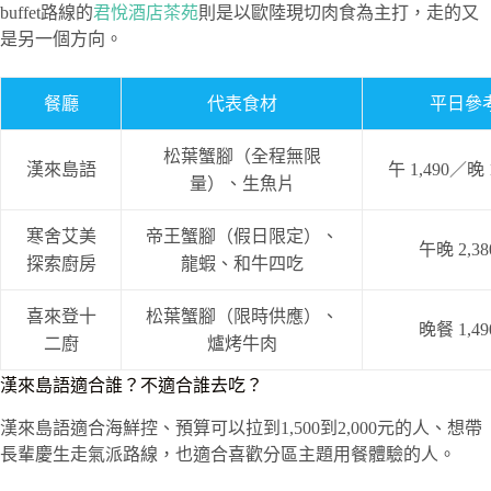
buffet路線的
君悅酒店茶苑
則是以歐陸現切肉食為主打，走的又
是另一個方向。
餐廳
代表食材
平日參
松葉蟹腳（全程無限
漢來島語
午 1,490／晚 
量）、生魚片
寒舍艾美
帝王蟹腳（假日限定）、
午晚 2,3
探索廚房
龍蝦、和牛四吃
喜來登十
松葉蟹腳（限時供應）、
晚餐 1,4
二廚
爐烤牛肉
漢來島語適合誰？不適合誰去吃？
漢來島語適合海鮮控、預算可以拉到1,500到2,000元的人、想帶
長輩慶生走氣派路線，也適合喜歡分區主題用餐體驗的人。