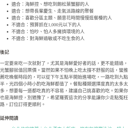
適合：海鮮控、想吃到飽松葉蟹腳的人
適合：想帶長輩慶生、走氣派路線的聚餐
適合：喜歡分區主題、願意花時間慢慢逛餐檯的人
不適合：預算抓在1,000元以下的人
不適合：怕吵、怕人多擁擠環境的人
不適合：對海鮮過敏或不吃生食的人
後記
一定要來吃一次就對了，尤其是海鮮愛好者的話，更不能錯過，
光蟹腳就值回票價。當然如果不怕晚上吃太撐不舒服的話，蠻推
薦吃晚餐時段的，可以從下午五點半開始進場吃，一路吃到九點
半，光四個小時小酌吃海鮮都值了。餐點種類選擇度真的太多太
多，想要每一道都吃真的不容易，建議自己挑喜歡的吃。如果你
也是海鮮控，別猶豫了，希望羅賓這次的分享能讓你少走點冤枉
路，訂位訂得更順利。
延伸閱讀