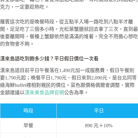
克力，一定要趁熱吃。
羅賓這次吃的是晚餐時段，從五點半入場一路吃到八點半才離
開，足足吃了三個多小時，光松葉蟹腿就回去拿了三次，直到最
後要離開時，餐檯上蟹腳依然是滿滿的堆著，完全不用擔心想吃
的食物會不夠。
漢來島語吃到飽多少錢？平日假日價位一次看
漢來島語目前平日午餐落在1,490元加一成服務費、假日午餐則
要1,790元起；晚餐平日1,790元、假日來到2,090元，是台北同等
級海鮮buffet裡相對親民的價位。菜色跟價格偶爾會調整，實際
金額建議以
漢來美食品牌官網
公告為準。
時段
平日
早餐
890 元＋10%