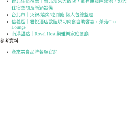
台北住宿推薦｜台北漢來大飯店，擁有無邊際泳池，超大
住宿空間及新穎設備
台北市｜火鍋/燒烤/吃到飽 懶人包總整理
信義區｜君悅酒店歐陸現切肉食自助饗宴，茶苑Cha
Lounge
南港甜點｜Royal Host 樂雅樂家庭餐廳
參考資料
漢來美食品牌餐廳官網