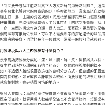
「到底要去哪裡才能吃到真正大方又新鮮的海鮮吃到飽？」這是
很多台北老饕最常問羅賓的問題。答案很簡單，漢來島語自助餐
廳主打一島一主題的分區規劃，光是松葉蟹腳跟新鮮白蝦就能
無
限量供應
，光憑這點就贏過大半台北市面上的吃到飽餐廳。採用
一島一主題的概念作為分類，個人也是非常喜歡，更重要的是每
個島嶼都有推薦佐餐酒，可以不太需要思考的搭配適合的酒品搭
配豐盛的美食，也難怪長年一位難求，常常一開放訂位就秒殺。
用餐環境與八大主題餐檯有什麼特色？
漢來島語把餐檯分成沁、盛、爍、膳、鮮、炙、煲和繽共八種，
從生鮮到烤物及甜點都有適合的區分，以動線來說規劃的算不
錯。不過個人雖然很喜歡這樣的島嶼分割方式，但島語的配置空
間為長條形，如果座位區離取餐區較遠，所要移動的取餐距離也
就會相對遠，這是稍微可惜的地方。
很多人會問我：島語的座位安排會不會很擠？答案是不會，用餐
區空間寬敞，就算用餐人數幾乎全滿也不會覺得擁擠，桌跟桌有
適當的距離不會影響到其他顧客，另外工作人員收餐盤速度也相