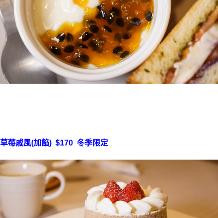
草莓戚風(加餡) $170
冬季限定