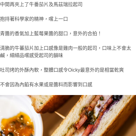
中間再夾上了牛番茄片及馬茲瑞拉起司
抱持著科學家的精神，嚐上一口
青醬的香氣加上藍莓果醬的甜口，意外的合拍！
清脆的牛蕃茄片加上口感像是雞肉一般的起司，口味上不會太
鹹，細細品嚐感受起司的韻味
吐司烤的外酥內軟，整體口感令Oicky最意外的是相當乾爽
不會因為內餡有水果或是醬料而影響到口感