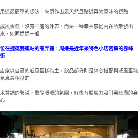
用這最簡單的想法，來製作出最天然且貼近菓物原味的餐點
戚風蛋糕，沒有華麗的外表，而是一種幸福感從內在所散發出
來，如同媽媽一般
位在捷運雙連站的巷弄裡，周邊是近年來特色小店密集的赤峰
街
店家以自豪的戚風蛋糕為主，飲品部分則是精心搭配與戚風蛋糕
氣息最相投的
木質調的裝潢，散發暖暖的氛圍，好像有股魔力吸引著疲憊的身
心