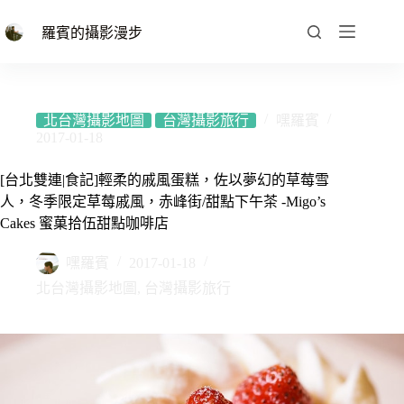
跳
至
羅賓的攝影漫步
主
要
內
容
北台灣攝影地圖
台灣攝影旅行
嘿羅賓
2017-01-18
[台北雙連|食記]輕柔的戚風蛋糕，佐以夢幻的草莓雪
人，冬季限定草莓戚風，赤峰街/甜點下午茶 -Migo’s
Cakes 蜜菓拾伍甜點咖啡店
嘿羅賓
2017-01-18
北台灣攝影地圖
,
台灣攝影旅行