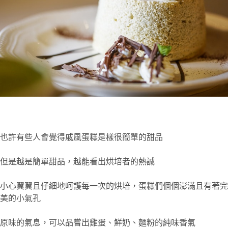
也許有些人會覺得戚風蛋糕是樣很簡單的甜品
但是越是簡單甜品，越能看出烘培者的熱誠
小心翼翼且仔細地呵護每一次的烘培，蛋糕們個個澎滿且有著完
美的小氣孔
原味的氣息，可以品嘗出雞蛋、鮮奶
、
麵粉的純味香氣