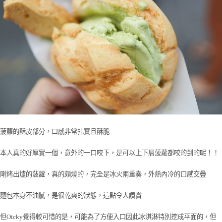
菠蘿的酥皮部分，口感非常扎實且酥脆
本人真的好厚實一個，意外的一口咬下，是可以上下層菠蘿都咬的到的呢！！
剛烤出爐的菠蘿，真的頗燒的，完全是冰火兩重奏，外熱內冷的口感交疊
麵包本身不油膩，是很乾爽的狀態，這點令人讚賞
但Oicky覺得較可惜的是，可能為了方便入口因此冰淇淋特別挖成平面的，但