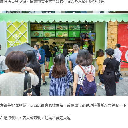
而且店員金促逼，偶爾還會用大聲公跟排隊的客人精神喊話（笑）
左邊先排隊點餐，同時店員會給號碼牌，菠蘿麵包都是現烤得所以要等候一下
右邊取餐區，店員會喊號，建議不要走太遠