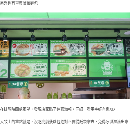
另外也有單賣菠蘿麵包
在排隊時四處張望，發現店家貼了這張海報，仔細一看用字好有趣XD
大致上的重點就是，沒吃完前菠蘿包絕對不要從紙袋拿去，免得冰淇淋滴出來