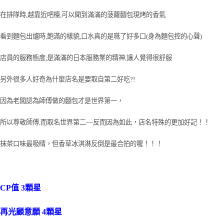
在排隊時,越靠近吧檯,可以聞到滿滿的菠蘿麵包現烤的香氣
看到麵包出爐時,飽滿的樣貌,口水真的是嚥了好多口(身為麵包控的心聲)
店員的服務態度,是滿滿的日本服務業的精神,讓人覺得很舒服
另外很多人好奇為什麼店名是要取自第二好吃?!
因為老闆認為師傅做的麵包才是世界第一，
所以尊敬師傅,而取名世界第二~~反而因為如此，店名
特殊的
更加好記！！
抹茶口味最吸睛，但香草冰淇淋反倒是最合拍的喔！！！
CP值 3顆星
再光顧意願 4顆星