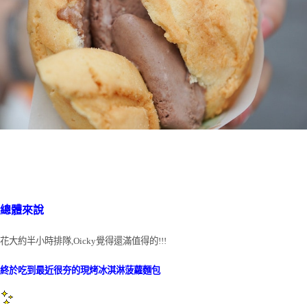
總體來說
花大約半小時排隊,Oicky覺得還滿值得的!!!
終於吃到最近很夯的現烤冰淇淋菠蘿麵包