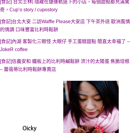
[食記] 台北士林| 隱藏在捷運軌道下的小店，每個甜點都充滿驚
奇，Cup’o story / cupostory
[食記]台北大安 二訪Waffle Please大安店 下午茶外送 歐洲風情
的情調 口味豐富比利時鬆餅
[食記]內湖 客製化三眼怪 大眼仔 手工蛋糕甜點 簡直太幸福了 –
JokeR coffee
[食記]信義安和 鐵板上的比利時鹹鬆餅 流汁的太陽蛋 焦脆培根
– 蕾蓓蒂比利時鬆餅專賣店