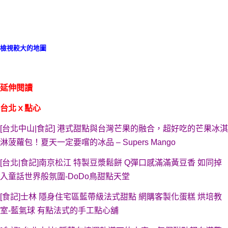
檢視較大的地圖
延伸閱讀
台北ｘ點心
[台北中山|食記] 港式甜點與台灣芒果的融合，超好吃的芒果冰淇
淋菠蘿包！夏天一定要嚐的冰品 – Supers Mango
[台北|食記]南京松江 特製豆漿鬆餅 Q彈口感滿滿黃豆香 如同掉
入童話世界般氛圍-DoDo鳥甜點天堂
[食記]士林 隱身住宅區藍帶級法式甜點 網購客製化蛋糕 烘培教
室-藍氣球 有點法式的手工點心舖