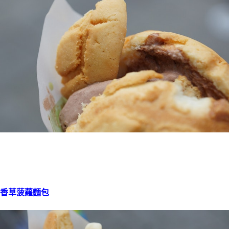
香草菠蘿麵包