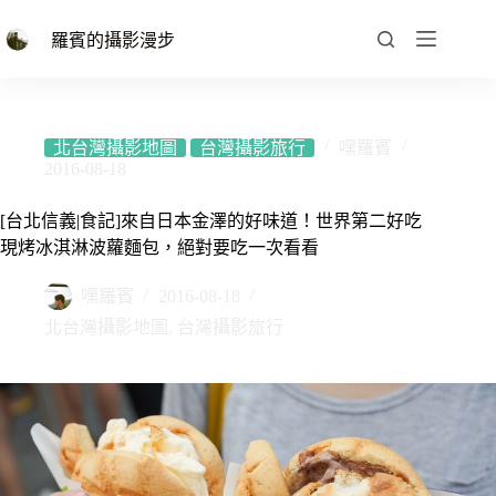
跳
至
羅賓的攝影漫步
主
要
內
容
北台灣攝影地圖
台灣攝影旅行
嘿羅賓
2016-08-18
[台北信義|食記]來自日本金澤的好味道！世界第二好吃
現烤冰淇淋波蘿麵包，絕對要吃一次看看
嘿羅賓
2016-08-18
北台灣攝影地圖
,
台灣攝影旅行