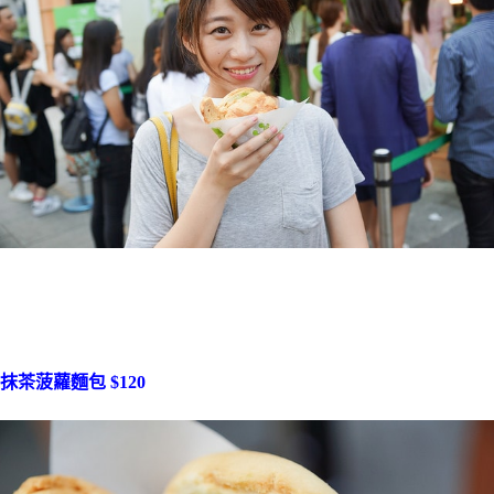
抹茶菠蘿麵包 $120