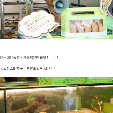
剛出爐的菠蘿，各個都好飽滿喔！！！！
ㄆㄥㄆㄥ的樣子，看起來太令人期待了