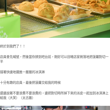
終於到我們了！！
店員會先喊號，然後當你擠到吧台前，剛好可以目睹店家俐落地把菠蘿對切一
半
接著快速地擺進一層層的冰淇淋
十分有趣的店員，最後把菠蘿交給我的時候
還邊說著不要浪費不要浪費的，邊把對切時所掉下來的派皮一起加到冰淇淋上
給我（大笑）（太古錐）