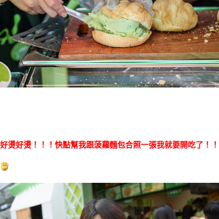
好燙好燙！！！快點幫我跟菠蘿麵包合照一張我就要開吃了！！