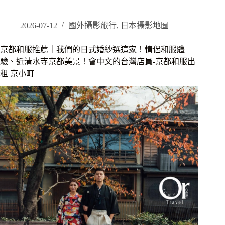
吃
到
飽
2026-07-12
國外攝影旅行
,
日本攝影地圖
推
薦
京都和服推薦｜我們的日式婚紗選這家！情侶和服體
｜
驗、近清水寺京都美景！會中文的台灣店員-京都和服出
漢
租 京小町
來
島
語
自
助
餐
廳，
根
本
海
鮮
大
滿
貫，