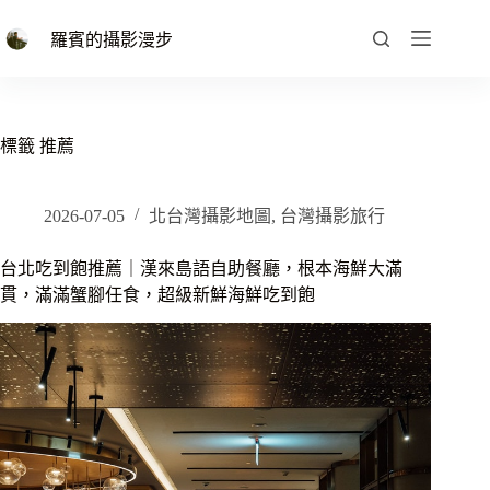
跳
至
羅賓的攝影漫步
主
要
內
容
標籤
推薦
2026-07-05
北台灣攝影地圖
,
台灣攝影旅行
台北吃到飽推薦｜漢來島語自助餐廳，根本海鮮大滿
貫，滿滿蟹腳任食，超級新鮮海鮮吃到飽