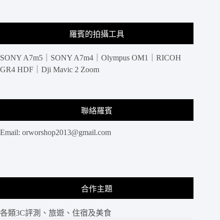
工
甜
點
羅賓的拍攝工具
通
通
SONY A7m5｜SONY A7m4｜Olympus OM1｜RICOH
都
有-
GR4 HDF｜Dji Mavic 2 Zoom
吃
義
燉
飯
聯絡羅賓
Let’s
Eat
Email:
orworshop2013@gmail.com
合作主題
各類3C評測、旅遊、住宿及美食