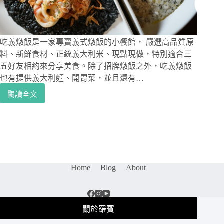
排
披
中
薩
的
樹
極
吃義燉飯是一家專賣義式燉飯的小餐館， 嚴選高品質原
品，
博
料、新鮮食材、正統義大利米、現點現做，特別適合三
多
五好友相約來分享美食。除了招牌燉飯之外，吃義燉飯
直
也有提供義大利麵、開胃菜，並且還有…
送
閱讀全文
明
南
太
京
子
復
包
興
裹
｜
其
朋
中
友
Home
Blog
About
美
聚
味
餐
再
廣
升
獲
關於羅賓
級！
好