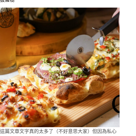
日
式
婚
紗
選
這
家！
情
侶
和
服
體
驗、
近
清
水
寺
京
都
美
景！
這篇文章文字真的太多了（不好意思大家）但因為私心
會