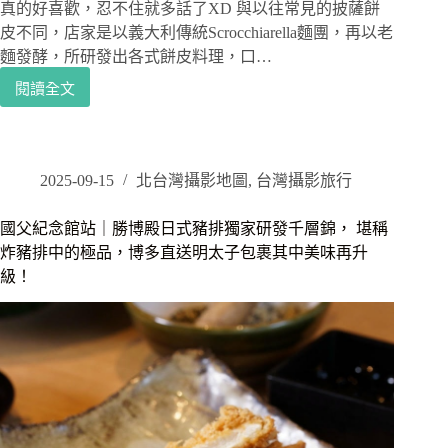
真的好喜歡，忍不住就多話了XD 與以往常見的披薩餅
中
皮不同，店家是以義大利傳統Scrocchiarella麵團，再以老
文
麵發酵，所研發出各式餅皮料理，口…
的
台
閱讀全文
市
灣
府
店
松
員-
菸
京
│
2025-09-15
北台灣攝影地圖
,
台灣攝影旅行
都
紐
和
約
國父紀念館站｜勝博殿日式豬排獨家研發千層錦， 堪稱
服
正
出
炸豬排中的極品，博多直送明太子包裹其中美味再升
夯
租
級！
的
京
羅
小
馬
町
蜂
巢
Pizza
台
灣