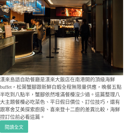
漢來島語自助餐廳是漢來大飯店在南港開的頂級海鮮
buffet，松葉蟹腳跟新鮮白蝦全程無限量供應，晚餐五點
半吃到八點半，蟹腳依然堆滿餐檯沒少過。這篇整理八
大主題餐檯必吃菜色、平日假日價位、訂位技巧，還有
跟寒舍艾美探索廚房、喜來登十二廚的差異比較，海鮮
控訂位前必看這篇。
閱讀全文
台
北