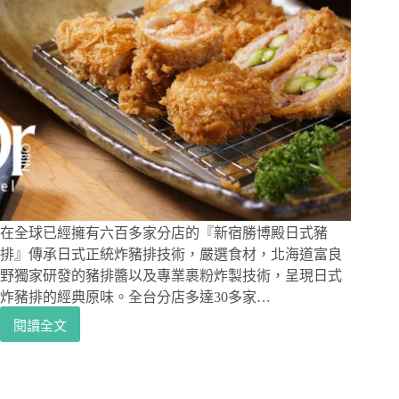
也
吃
的
到
囉！
還
有
多
款
Pizza
餅
皮
衍
在全球已經擁有六百多家分店的『新宿勝博殿日式豬
生
排』傳承日式正統炸豬排技術，嚴選食材，北海道富良
的
野獨家研發的豬排醬以及專業裹粉炸製技術，呈現日式
料
炸豬排的經典原味。全台分店多達30多家…
理、
餐
閱讀全文
國
酒
父
館
紀
等
念
級