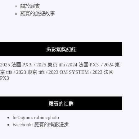
評
關於羅賓
的
台
羅賓的旅遊故事
北
燉
飯
名
店，
攝影獲獎記錄
義
大
2025 法國 PX3 / 2025 東京 tifa /2024 法國 PX3 / 2024 東
利
麵、
京 tifa / 2023 東京 tifa / 2023 OM SYSTEM / 2023 法國
PX3
牛
排
跟
深
羅賓的社群
夜
裡
Instagram: robin.cphoto
的
法
Facebook: 羅賓的攝影漫步
國
手