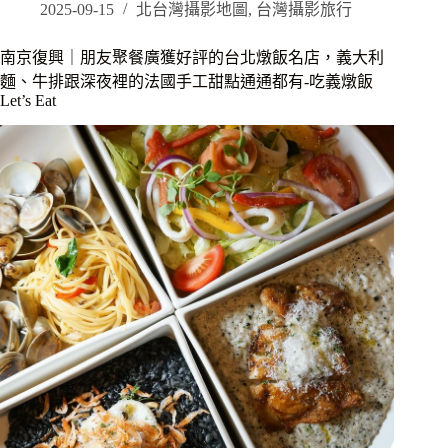
館
2025-09-15
北台灣攝影地圖
,
台灣攝影旅行
下
站
酒
｜
菜、
南京復興｜朋友聚餐廣獲好評的台北燉飯名店，義大利
勝
臺
麵、牛排跟深夜裡的法國手工甜點通通都有-吃義燉飯
博
虎
Let’s Eat
殿
精
日
釀
式
啤
豬
酒，
排
榮
獨
登
家
歐
研
奇
發
近
千
期
層
聚
錦，
餐
堪
新
稱
歡
炸
餐
豬
廳|PiZZAHOOD