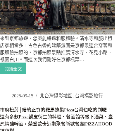
滿
滿
蟹
腳
任
食，
超
來到京都旅遊，怎麼能錯過和服體驗。清水寺和服出租
級
店家相當多，古色古香的建築氛圍是京都最適合穿著和
新
服體驗拍照的，京都拍照景點推薦清水寺、花見小路、
鮮
祇園白川。而這次我們剛好在京都楓葉…
海
鮮
閱讀全文
京
吃
都
到
和
飽
服
推
2025-09-15
北台灣攝影地圖
,
台灣攝影旅行
薦
｜
市府松菸│紐約正夯的羅馬蜂巢Pizza台灣也吃的到囉！
我
還有多款Pizza餅皮衍生的料理、餐酒館等級下酒菜、臺
們
虎精釀啤酒，榮登歐奇近期聚餐新歡餐廳|PiZZAHOOD
的
披薩樹