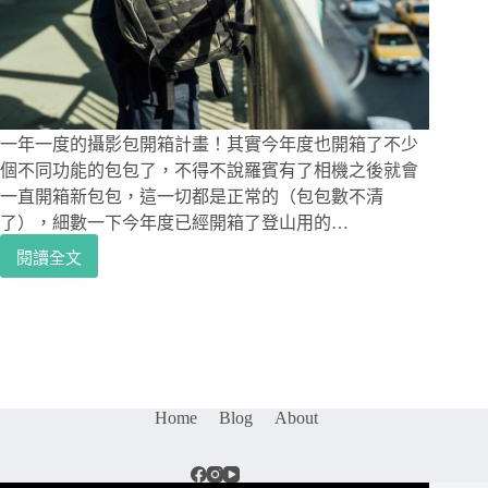
側
背
包，
鐵
灰
配
色
一年一度的攝影包開箱計畫！其實今年度也開箱了不少
時
個不同功能的包包了，不得不說羅賓有了相機之後就會
尚
一直開箱新包包，這一切都是正常的（包包數不清
又
了），細數一下今年度已經開箱了登山用的…
低
調，
閱讀全文
攝
適
影
合
背
一
包
機
開
兩
箱
鏡
｜
或
Home
Blog
About
GITZO
一
Adventury
機
無
三