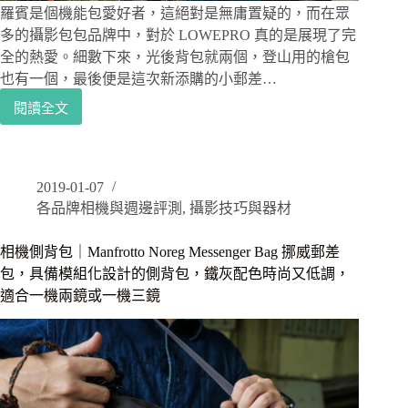
WOTANCRAFT
羅賓是個機能包愛好者，這絕對是無庸置疑的，而在眾
PILOT
多的攝影包包品牌中，對於 LOWEPRO 真的是展現了完
7L
全的熱愛。細數下來，光後背包就兩個，登山用的槍包
飛
也有一個，最後便是這次新添購的小郵差…
行
員
閱讀全文
攝
升
影
級
包
版
開
7L
2019-01-07
箱
各品牌相機與週邊評測
,
攝影技巧與器材
｜
簡
約
相機側背包｜Manfrotto Noreg Messenger Bag 挪威郵差
側
包，具備模組化設計的側背包，鐵灰配色時尚又低調，
背，
適合一機兩鏡或一機三鏡
可
輕
鬆
放
入
微