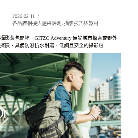
側
背
2026-02-11
包
各品牌相機與週邊評測
,
攝影技巧與器材
｜
Manfrotto
Noreg
攝影背包開箱｜GITZO Adventury 無論城市探索或野外
Messenger
探險，具備防潑抗水耐磨、低調且安全的攝影包
Bag
挪
威
郵
差
包，
具
備
模
組
化
設
計
的