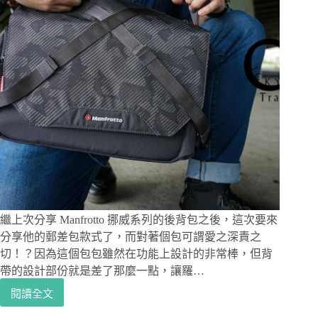
單，
機
能
性
強，
多
夾
層
設
計
–
LOWEPRO
Trekker
Lite
SLX120
繼上次分享 Manfrotto 挪威系列的後背包之後，這次要來
分享他的郵差包款式了，而對著個包可謂愛之深責之
切！？因為這個包包雖然在功能上設計的非常棒，但背
帶的設計部份就是差了那麼一點，讓羅…
閱讀全文
相
機