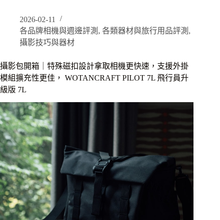
包
開
2026-02-11
箱
各品牌相機與週邊評測
,
各類器材與旅行用品評測
,
｜
輕
攝影技巧與器材
巧
卻
攝影包開箱｜特殊磁扣設計拿取相機更快速，支援外掛
有
模組擴充性更佳， WOTANCRAFT PILOT 7L 飛行員升
強
級版 7L
大
的
擴
充
空
間，
具
備
防
水
外
層
及