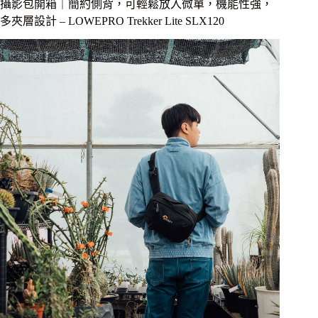
磁
機
攝影包開箱｜簡約側背，可輕鬆放入微單，機能性強，
扣
包
多夾層設計 – LOWEPRO Trekker Lite SLX120
設
計
拿
取
相
機
更
快
速，
支
援
外
掛
模
組
擴
充
性
更
佳，