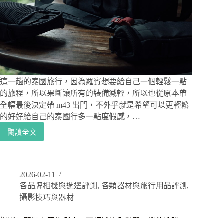
多
色
選
擇，
背
負
穩
定，
這一趟的泰國旅行，因為羅賓想要給自己一個輕鬆一點
相
的旅程，所以果斷讓所有的裝備減輕，所以也從原本帶
機
全幅最後決定帶 m43 出門，不外乎就是希望可以更輕鬆
郵
的好好給自己的泰國行多一點度假感，…
差
包
閱讀全文
攝
好
影
選
包
擇，
開
WANDRD
2026-02-11
箱
ROGUE
各品牌相機與週邊評測
,
各類器材與旅行用品評測
,
｜
SLING
特
攝影技巧與器材
9L
殊
相