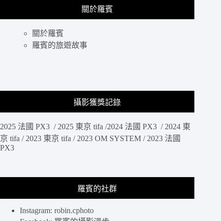
論
鏡
關於羅賓
城
市
探
關於羅賓
索
羅賓的旅遊故事
或
野
外
探
險，
攝影獲獎記錄
具
備
防
2025 法國 PX3 / 2025 東京 tifa /2024 法國 PX3 / 2024 東
潑
京 tifa / 2023 東京 tifa / 2023 OM SYSTEM / 2023 法國
抗
PX3
水
耐
磨、
低
羅賓的社群
調
且
Instagram: robin.cphoto
安