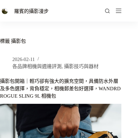
跳
至
羅賓的攝影漫步
主
要
內
容
標籤
攝影包
2026-02-11
各品牌相機與週邊評測
,
攝影技巧與器材
攝影包開箱｜輕巧卻有強大的擴充空間，具備防水外層
及多色選擇，背負穩定，相機郵差包好選擇，WANDRD
ROGUE SLING 9L 相機包