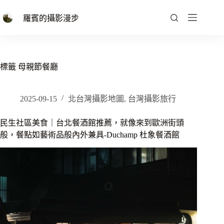
跳
至
羅賓的攝影漫步
主
要
內
容
標籤
母親節餐廳
2025-09-15
北台灣攝影地圖
,
台灣攝影旅行
民生社區美食｜台北餐酒館推薦，就像來到歐洲街頭
般，餐點如藝術品般內外兼具-Duchamp 杜象餐酒館