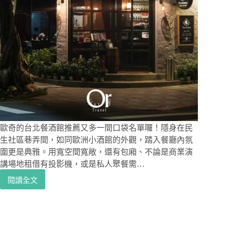
歐奇的台北餐酒館推薦又多一間口袋名單囉！隱身在民
生社區巷弄間，如同歐洲小酒館的外觀，踏入餐廳內氛
圍更是典雅。用寬空間寬敞，還有包廂、不論是商業演
講場地租借有投影機，或是私人聚餐需…
閱讀全文
民
生
社
區