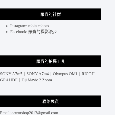
藝
術
羅賓的社群
品
般
內
Instagram: robin.cphoto
外
Facebook: 羅賓的攝影漫步
兼
具-
Duchamp
杜
象
羅賓的拍攝工具
餐
酒
館
SONY A7m5｜SONY A7m4｜Olympus OM1｜RICOH
GR4 HDF｜Dji Mavic 2 Zoom
聯絡羅賓
Email:
orworshop2013@gmail.com