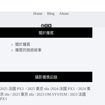
美
食
｜
Home
Blog
About
台
北
餐
酒
關於羅賓
館
推
關於羅賓
薦，
就
羅賓的旅遊故事
像
來
到
歐
洲
攝影獲獎記錄
街
頭
2025 法國 PX3 / 2025 東京 tifa /2024 法國 PX3 / 2024 東
般，
餐
京 tifa / 2023 東京 tifa / 2023 OM SYSTEM / 2023 法國
PX3
點
如