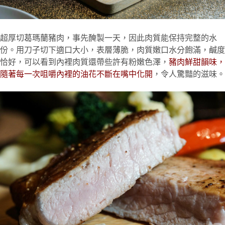
超厚切葛瑪蘭豬肉，事先醃製一天，因此肉質能保持完整的水
份。用刀子切下適口大小，表層薄脆，肉質嫩口水分飽滿，鹹度
恰好，可以看到內裡肉質還帶些許有粉嫩色澤，
豬肉鮮甜韻味，
隨著每一次咀嚼內裡的油花不斷在嘴中化開
，令人驚豔的滋味。