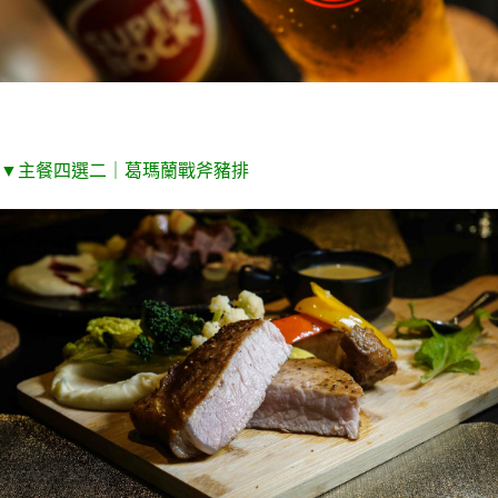
▼主餐四選二｜葛瑪蘭戰斧豬排