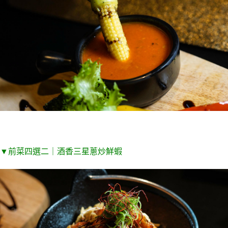
▼
前菜四選二｜酒香三星蔥炒鮮蝦