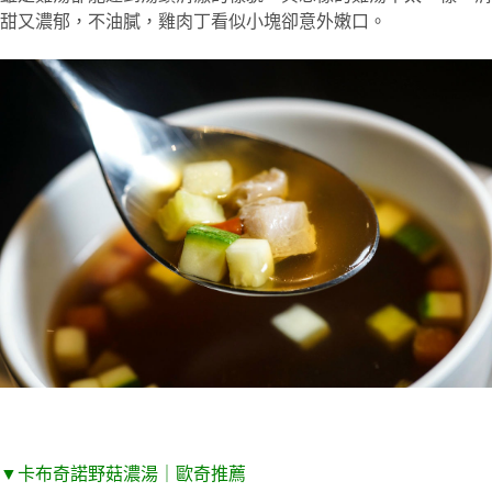
甜又濃郁，不油膩，雞肉丁看似小塊卻意外嫩口。
▼
卡布奇諾野菇濃湯｜歐奇推薦