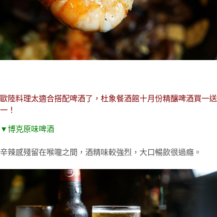
歐陸料理太適合搭配啤酒了，杜象餐酒館十月份精釀啤酒買一送
一！
▼博克原味啤酒
辛辣感殘留在喉嚨之間，酒精味較強烈，大口暢飲很過癮。