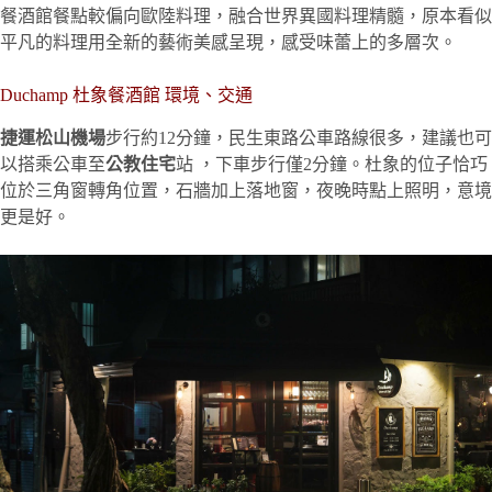
餐酒館餐點較偏向歐陸料理，融合世界異國料理精髓，原本看似
平凡的料理用全新的藝術美感呈現，感受味蕾上的多層次。
Duchamp 杜象餐酒館 環境、交通
捷運松山機場
步行約12分鐘，民生東路公車路線很多，建議也可
以搭乘公車至
公教住宅
站 ，下車步行僅2分鐘。杜象的位子恰巧
位於三角窗轉角位置，石牆加上落地窗，夜晚時點上照明，意境
更是好。