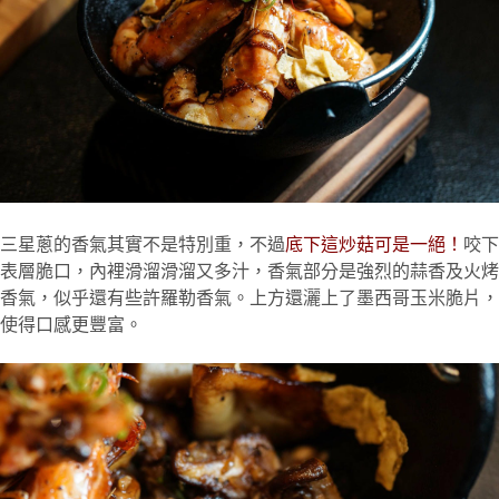
三星蔥的香氣其實不是特別重，不過
底下這炒菇可是一絕！
咬下
表層脆口，內裡滑溜滑溜又多汁，香氣部分是強烈的蒜香及火烤
香氣，似乎還有些許羅勒香氣。上方還灑上了墨西哥玉米脆片，
使得口感更豐富。