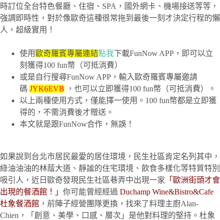
時訂位全台特色餐廳、住宿、SPA，國外網卡、機場接送等等，
強調即時性，對於像歐奇這種很常拖到最後一刻才決定行程的懶
人，超級實用！
使用
歐奇羅賓專屬連結
點我
下載FunNow APP，即可以立
刻獲得100 fun幣（可抵消費）
或是自行搜尋FunNow APP，輸入歐奇羅賓專屬邀請
碼
JYK6EVB
，也可以立即獲得100 fun幣（可抵消費）。
以上兩種使用方式，僅能擇一使用。100 fun幣都是立即獲
得的，不需消費後才贈送。
本文就是跟FunNow合作，無誤！
如果說到台北市居民最愛的居住環境，民生社區肯定名列其中，
綠油油油的林蔭大道、靜謐的住宅環境、飲食多樣化等特質特別
吸引人，近日歐奇發現民生社區巷弄中出現一家
「歐洲街頭才會
出現的餐酒館！」
你可能曾經經過
Duchamp Wine&Bistro&Cafe
杜象餐酒館
，前陣子經營團隊更換，找來了料理主廚Alan-
Chien，「創意、美學、口感、層次」是他對料理的堅持。杜象