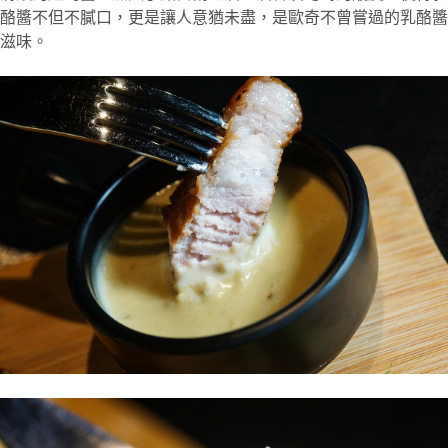
酪醬不但不膩口，更是讓人意猶未盡，是歐奇不曾嘗過的乳酪醬
滋味。