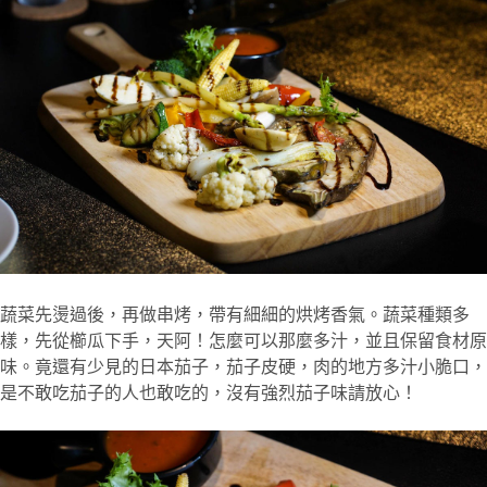
蔬菜先燙過後，再做串烤，帶有細細的烘烤香氣。蔬菜種類多
樣，先從櫛瓜下手，天阿！怎麼可以那麼多汁，並且保留食材原
味。竟還有少見的日本茄子，茄子皮硬，肉的地方多汁小脆口，
是不敢吃茄子的人也敢吃的，沒有強烈茄子味請放心！