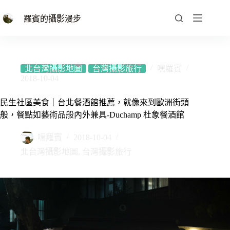
跳
至
羅賓的攝影漫步
主
要
內
容
北台灣攝影地圖
台灣攝影旅行
嘿羅賓
2018-10-04
民生社區美食｜台北餐酒館推薦，就像來到歐洲街頭
般，餐點如藝術品般內外兼具-Duchamp 杜象餐酒館
嘿羅賓
2018-10-04
北台灣攝影地圖
,
台灣攝影旅行