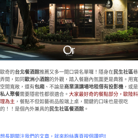
歐奇的
台北餐酒館
推薦又多一間口袋名單囉！隱身在
民生社區
巷
弄間，如同
歐洲小酒館
的外觀，踏入餐廳內氛圍更是典雅。用寬
空間寬敞，還有
包廂
、不論是
商業演講場地租借有投影機
，或是
私人聚餐
需要隱密性都很適合。
大家最好奇的餐點部分，歐陸料
理為主
，餐點不但如藝術品般端上桌，關鍵的口味也是很吃
的！！是個內外兼具的
民生社區餐酒館
。
想長期關注我們的文章，就來粉絲專頁按個讚吧!!