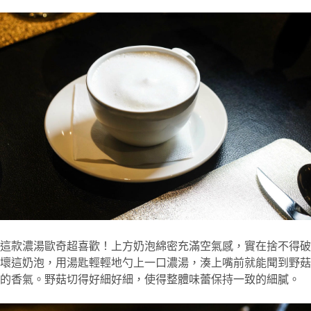
這款濃湯歐奇超喜歡！上方奶泡綿密充滿空氣感，實在捨不得破
壞這奶泡，用湯匙輕輕地勺上一口濃湯，湊上嘴前就能聞到野菇
的香氣。野菇切得好細好細，使得整體味蕾保持一致的細膩。