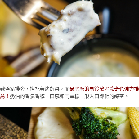
戰斧豬排旁，搭配著烤蔬菜，而
最底層的馬鈴薯泥歐奇也強力推
薦！
奶油的香氣香醇，口感如同雪糕一般入口即化的綿密。