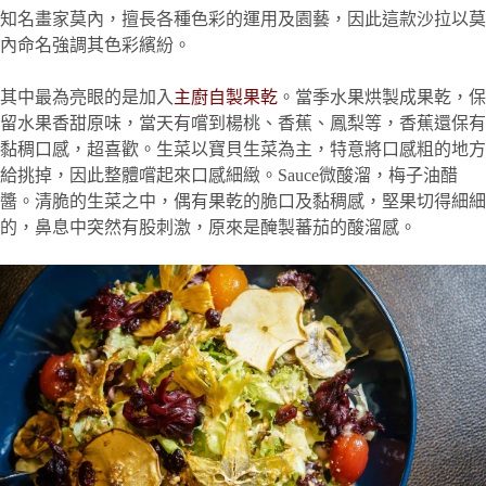
知名畫家莫內，擅長各種色彩的運用及園藝，因此這款沙拉以莫
內命名強調其色彩繽紛。
其中最為亮眼的是加入
主廚自製果乾
。當季水果烘製成果乾，保
留水果香甜原味，當天有嚐到楊桃、香蕉、鳳梨等，香蕉還保有
黏稠口感，超喜歡。生菜以寶貝生菜為主，特意將口感粗的地方
給挑掉，因此整體嚐起來口感細緻。Sauce微酸溜，梅子油醋
醬。清脆的生菜之中，偶有果乾的脆口及黏稠感，堅果切得細細
的，鼻息中突然有股刺激，原來是醃製蕃茄的酸溜感。