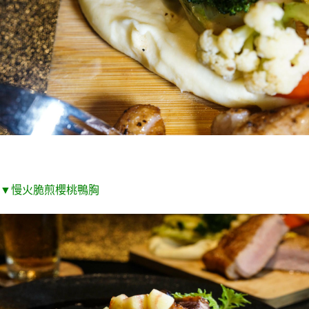
▼慢火脆煎櫻桃鴨胸