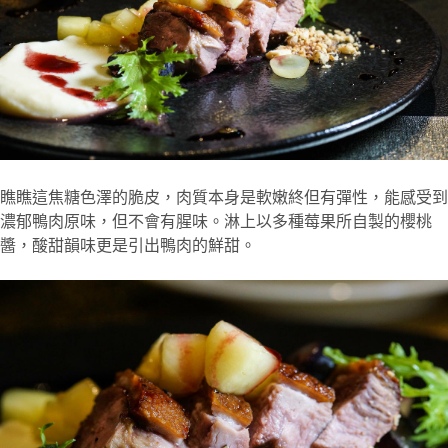
瞧瞧這焦糖色澤的脆皮，肉質本身是軟嫩終但有彈性，能感受到
濃郁鴨肉原味，但不會有腥味。淋上以多種莓果所自製的櫻桃
醬，酸甜韻味更是引出鴨肉的鮮甜。