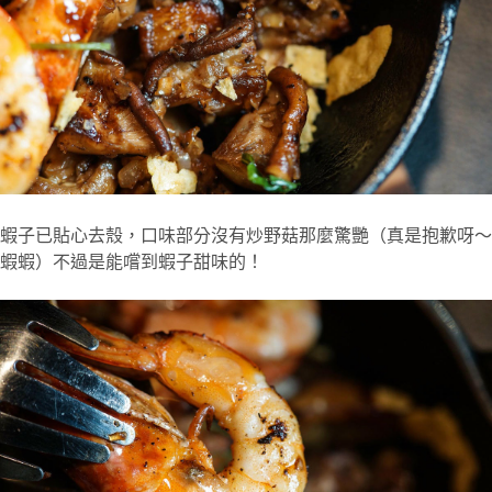
蝦子已貼心去殼，口味部分沒有炒野菇那麼驚艷（真是抱歉呀～
蝦蝦）不過是能嚐到蝦子甜味的！