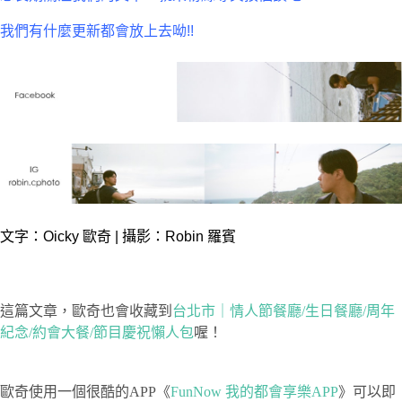
我們有什麼更新都會放上去呦!!
文字：Oicky 歐奇 | 攝影：Robin 羅賓
這篇文章，歐奇也會收藏到
台北市｜情人節餐廳
/
生日餐廳
/
周年
紀念
/
約會大餐
/
節目慶祝
懶人包
喔！
歐奇使用一個很酷的APP《
FunNow
我的都會享樂
APP
》可以即