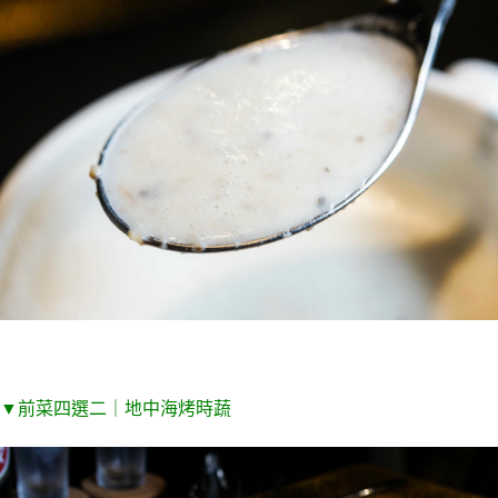
▼
前菜四選二｜地中海烤時蔬