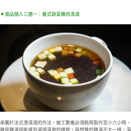
▼
湯品個人三選一｜義式蔬菜雞肉清湯
承襲於法式澄清湯的作法，做工繁複必須耗時製作至少六小時，
雖是雞湯卻能達到湯頭清澈的樣貌。與想像的雞湯不太一樣，清