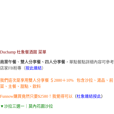
Duchamp
杜象餐酒館
菜單
商業午餐
、
雙人分享餐、四人分享餐
，單點餐點詳細內容可參考
店家FB粉專（
按此連結
）
我們這次是享用雙人分享餐 ＄2880＋10% 包含沙拉、湯品、前
菜、主餐、甜點、飲料
Funnow購買竟然只要$2580！我覺得可以
（
杜象
連結按此
）
▼
沙拉三選一｜莫內花園沙拉