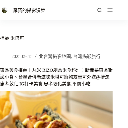
跳
至
羅賓的攝影漫步
主
要
內
容
標籤
米塔可
2025-09-15
北台灣攝影地圖
,
台灣攝影旅行
東區美食推薦｜丸米 RIZO創意米食料理：新開幕東區街
邊小食、台墨合併新滋味米塔可寵物友善可外送@捷運
忠孝敦化.IG打卡美食.忠孝敦化美食.平價小吃