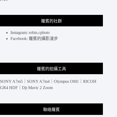
台
墨
合
併
羅賓的社群
新
滋
Instagram: robin.cphoto
味
Facebook: 羅賓的攝影漫步
米
塔
可
寵
物
羅賓的拍攝工具
友
善
可
SONY A7m5｜SONY A7m4｜Olympus OM1｜RICOH
外
GR4 HDF｜Dji Mavic 2 Zoom
送
@
捷
運
聯絡羅賓
忠