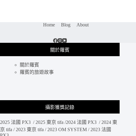
食
推
薦
｜
Home
Blog
About
丸
米
RIZO
創
關於羅賓
意
米
食
關於羅賓
料
羅賓的旅遊故事
理：
新
開
幕
東
攝影獲獎記錄
區
街
邊
2025 法國 PX3 / 2025 東京 tifa /2024 法國 PX3 / 2024 東
小
京 tifa / 2023 東京 tifa / 2023 OM SYSTEM / 2023 法國
食、
PX3