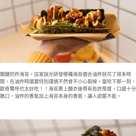
關鍵的炸海苔，店家說光研發哪種海苔適合油炸就花了很多時
間，在油炸時還要特別謹慎不然會不小心裂掉。當咬下那一刻，
歐奇驚呼也太好吃！！海苔裹上麵衣後帶有些許厚度，口感十分
脆口，油炸的香氣加上海苔本身的香氣，讓人欲罷不能。