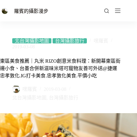
跳
至
羅賓的攝影漫步
主
要
內
容
北台灣攝影地圖
台灣攝影旅行
嘿羅賓
2019-03-08
東區美食推薦｜丸米 RIZO創意米食料理：新開幕東區街
邊小食、台墨合併新滋味米塔可寵物友善可外送@捷運
忠孝敦化.IG打卡美食.忠孝敦化美食.平價小吃
嘿羅賓
2019-03-08
北台灣攝影地圖
,
台灣攝影旅行