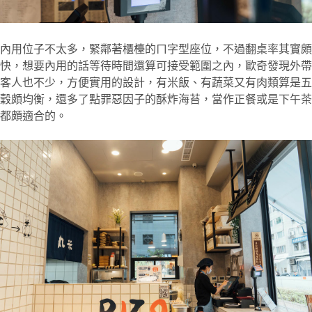
內用位子不太多，緊鄰著櫃檯的ㄇ字型座位，不過翻桌率其實頗
快，想要內用的話等待時間還算可接受範圍之內，歐奇發現外帶
客人也不少，方便實用的設計，有米飯、有蔬菜又有肉類算是五
穀頗均衡，還多了點罪惡因子的酥炸海苔，當作正餐或是下午茶
都頗適合的。