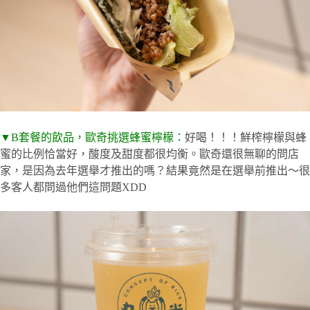
▼B套餐的飲品，歐奇挑選蜂蜜檸檬：
好喝！！！鮮榨檸檬與蜂
蜜的比例恰當好，酸度及甜度都很均衡。歐奇還很無聊的問店
家，是因為去年選舉才推出的嗎？結果竟然是在選舉前推出～很
多客人都問過他們這問題XDD