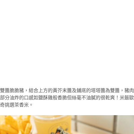
雙醬脆脆豬，結合上方的黃芥末醬及鋪底的塔塔醬為雙醬，豬肉
部分油炸的口感如鹽酥雞般香脆但絲毫不油膩的很乾爽！米飯歐
奇挑選茶香米。