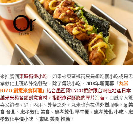
來推薦個
東區街邊小吃
，如果來東區逛街只是想吃個小吃或是忠
孝敦化上班族外送餐點，除了傳統小吃，
2018
年
新開幕
「
丸米
RIZO 創意米食料理」
結合墨西哥TACO捲餅跟台灣在地產日本
越光米與各類創意食材，搭配炸得酥脆的厚片海苔
，口感令人驚
喜又銷魂。除了內用、外帶之外，丸米也有提供
外送
服務，
ig 美
食 台北
、
忠孝敦化 美食
、
忠孝敦化 早午餐
、
忠孝敦化 小吃
、
忠
孝敦化平價小吃
、
東區 美食 推薦
。