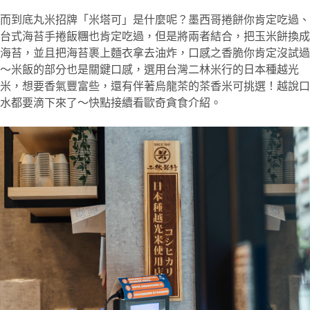
而到底丸米招牌「米塔可」是什麼呢？墨西哥捲餅你肯定吃過、
台式海苔手捲飯糰也肯定吃過，但是將兩者結合，把玉米餅換成
海苔，並且把海苔裹上麵衣拿去油炸，口感之香脆你肯定沒試過
～米飯的部分也是關鍵口感，選用台灣二林米行的日本種越光
米，想要香氣豐富些，還有伴著烏龍茶的茶香米可挑選！越說口
水都要滴下來了～快點接續看歐奇貪食介紹。