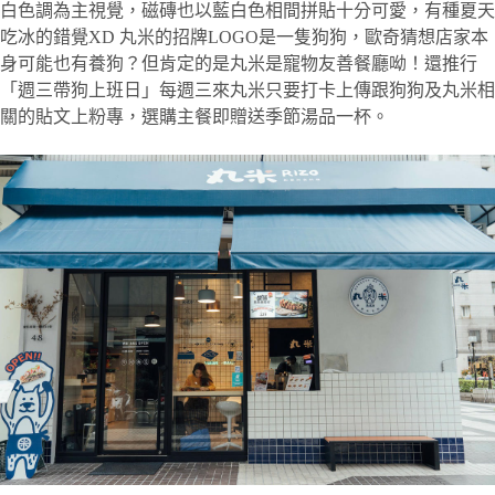
白色調為主視覺，磁磚也以藍白色相間拼貼十分可愛，有種夏天
吃冰的錯覺XD 丸米的招牌LOGO是一隻狗狗，歐奇猜想店家本
身可能也有養狗？但肯定的是丸米是寵物友善餐廳呦！還推行
「週三帶狗上班日」每週三來丸米只要打卡上傳跟狗狗及丸米相
關的貼文上粉專，選購主餐即贈送季節湯品一杯。