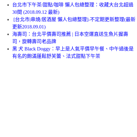
台北市下午茶/甜點/咖啡 懶人包總整理：收藏大台北超過
30間 (2018.09.12 最新)
[台北市|串燒/居酒屋 懶人包總整理]-不定期更新整理(最新
更新2018.09.01)
海壽司
：
台北平價壽司推薦 | 日本空運直送生魚片握壽
司，旋轉壽司老品牌
黑 犬 Black Doggy
：
早上是人氣平價早午餐、中午過後是
有名的飽滿蓬鬆舒芙蕾、法式甜點下午茶