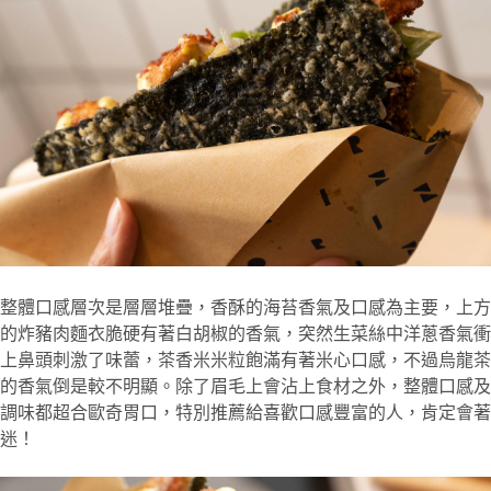
整體口感層次是層層堆疊，香酥的海苔香氣及口感為主要，上方
的炸豬肉麵衣脆硬有著白胡椒的香氣，突然生菜絲中洋蔥香氣衝
上鼻頭刺激了味蕾，茶香米米粒飽滿有著米心口感，不過烏龍茶
的香氣倒是較不明顯。除了眉毛上會沾上食材之外，整體口感及
調味都超合歐奇胃口，特別推薦給喜歡口感豐富的人，肯定會著
迷！