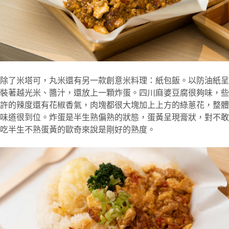
除了米塔可，丸米還有另一款創意米料理：紙包飯。以防油紙呈
裝著越光米、醬汁，還放上一顆炸蛋。四川麻婆豆腐很夠味，些
許的辣度還有花椒香氣，肉塊都很大塊加上上方的綠蔥花，整體
味道很到位。炸蛋是半生熟偏熟的狀態，蛋黃呈現膏狀，對不敢
吃半生不熟蛋黃的歐奇來說是剛好的熟度。