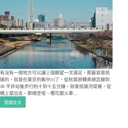
有沒有一個地方可以讓三個願望一次滿足，那最容易抵
達的，就是在東京的舊中川了，從秋葉原轉乘總武線到
JR 平井站後步行約十到十五分鐘，就會抵達河堤邊，從
橋上望出去，那晴空塔、櫻花跟火車…
閱讀全文
東
京
賞
櫻