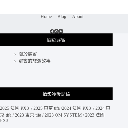
景
點
｜
Home
Blog
About
晴
空
塔
櫻
關於羅賓
花
跟
關於羅賓
火
車
羅賓的旅遊故事
一
次
滿
足，
適
攝影獲獎記錄
合
邊
2025 法國 PX3 / 2025 東京 tifa /2024 法國 PX3 / 2024 東
走
邊
京 tifa / 2023 東京 tifa / 2023 OM SYSTEM / 2023 法國
PX3
拍
邊