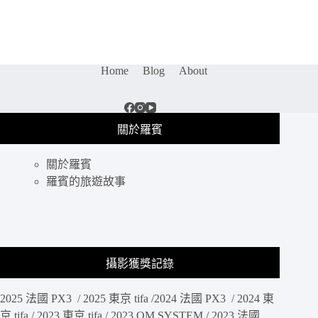
波
神
殿
｜
全
Home
Blog
About
埃
及
唯
一
關於羅賓
雙
神
關於羅賓
廟，
索
羅賓的旅遊故事
貝
克
鱷
魚
神
攝影獲獎記錄
與
荷
2025 法國 PX3 / 2025 東京 tifa /2024 法國 PX3 / 2024 東
魯
斯
京 tifa / 2023 東京 tifa / 2023 OM SYSTEM / 2023 法國