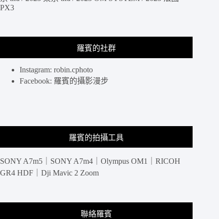
PX3
鷹
神
共
殿，
羅賓的社群
壁
畫
裡
Instagram: robin.cphoto
還
Facebook: 羅賓的攝影漫步
藏
著
印
何
闐
羅賓的拍攝工具
的
傳
SONY A7m5｜SONY A7m4｜Olympus OM1｜RICOH
奇
GR4 HDF｜Dji Mavic 2 Zoom
聯絡羅賓