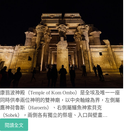
康翁波神殿（Temple of Kom Ombo）是全埃及唯一一座
同時供奉兩位神明的雙神廟，以中央軸線為界，左側屬
鷹神荷魯斯（Haroeris）、右側屬鱷魚神索貝克
（Sobek），兩側各有獨立的祭壇、入口與壁畫…
閱讀全文
康
翁