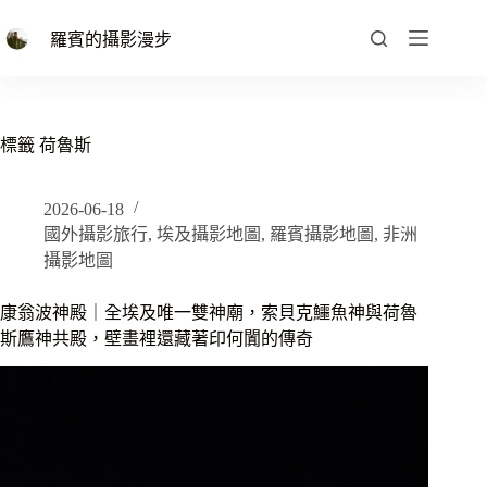
跳
至
羅賓的攝影漫步
主
要
內
容
標籤
荷魯斯
2026-06-18
國外攝影旅行
,
埃及攝影地圖
,
羅賓攝影地圖
,
非洲
攝影地圖
康翁波神殿｜全埃及唯一雙神廟，索貝克鱷魚神與荷魯
斯鷹神共殿，壁畫裡還藏著印何闐的傳奇