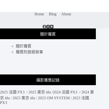
景
點
｜
Home
Blog
About
俯
瞰
大
阪
關於羅賓
及
欣
關於羅賓
賞
獨
羅賓的旅遊故事
有
的
空
橋
設
攝影獲獎記錄
計，
大
2025 法國 PX3 / 2025 東京 tifa /2024 法國 PX3 / 2024 東
阪
地
京 tifa / 2023 東京 tifa / 2023 OM SYSTEM / 2023 法國
PX3
標
建