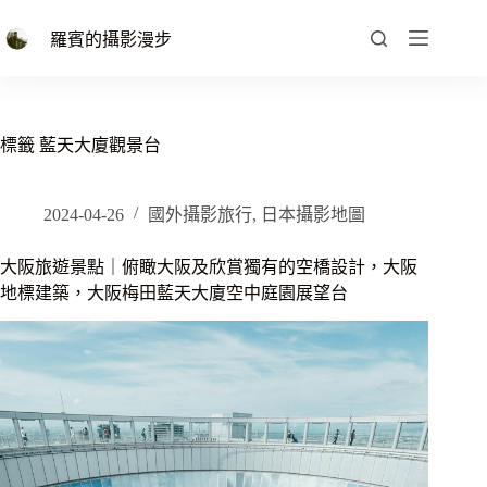
跳
至
羅賓的攝影漫步
主
要
內
容
標籤
藍天大廈觀景台
2024-04-26
國外攝影旅行
,
日本攝影地圖
大阪旅遊景點｜俯瞰大阪及欣賞獨有的空橋設計，大阪
地標建築，大阪梅田藍天大廈空中庭園展望台