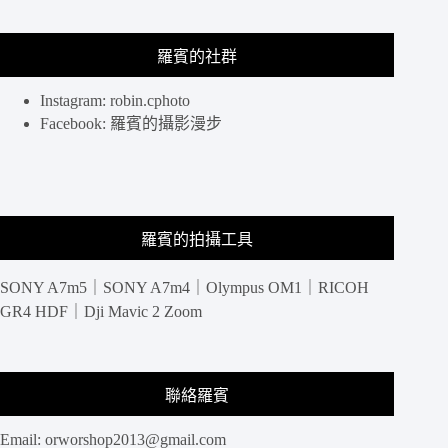
築，
大
羅賓的社群
阪
梅
田
Instagram: robin.cphoto
藍
Facebook: 羅賓的攝影漫步
天
大
廈
空
中
羅賓的拍攝工具
庭
園
SONY A7m5｜SONY A7m4｜Olympus OM1｜RICOH
展
望
GR4 HDF｜Dji Mavic 2 Zoom
台
聯絡羅賓
Email:
orworshop2013@gmail.com