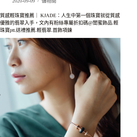
推
2020-09-09
儲物間
薦
｜
質感輕珠寶推薦｜ KJADE：人生中第一個珠寶就從質感
惟
優雅的翡翠入手，文內有粉絲專屬折扣碼@閨蜜飾品.輕
物
珠寶ptt.送禮推薦.輕翡翠.首飾項鍊
之
間：
選
物
平
台
正
流
行，
日
本
真
皮
手
錶
TACS,
日