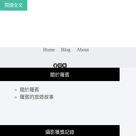
屬
閱讀全文
巧
折
克
扣
力
碼
禮
@
盒
閨
推
蜜
薦
飾
Home
Blog
About
｜
品.
Joyce
輕
chocolate
珠
巧
寶
關於羅賓
克
ptt.
力
送
工
關於羅賓
禮
房：
羅賓的旅遊故事
推
手
薦.
工
輕
巧
翡
克
翠.
力
首
攝影獲獎記錄
專