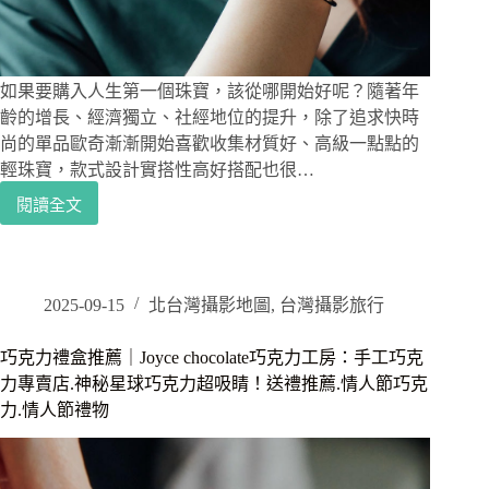
常
穿
搭
質
如果要購入人生第一個珠寶，該從哪開始好呢？隨著年
感
齡的增長、經濟獨立、社經地位的提升，除了追求快時
好,
尚的單品歐奇漸漸開始喜歡收集材質好、高級一點點的
送
輕珠寶，款式設計實搭性高好搭配也很…
禮
推
閱讀全文
質
薦.
感
男
輕
性
珠
手
寶
2025-09-15
北台灣攝影地圖
,
台灣攝影旅行
錶.
推
女
薦
巧克力禮盒推薦｜Joyce chocolate巧克力工房：手工巧克
性
｜
手
力專賣店.神秘星球巧克力超吸睛！送禮推薦.情人節巧克
KJADE：
錶
力.情人節禮物
人
生
中