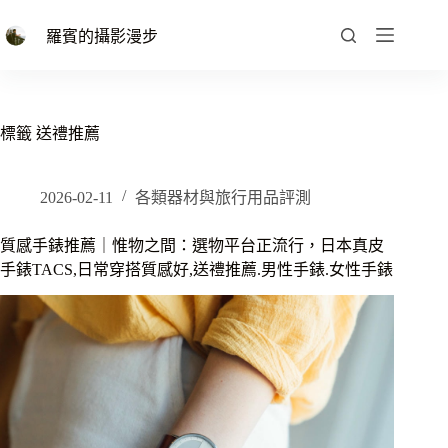
跳
至
羅賓的攝影漫步
主
要
內
容
標籤
送禮推薦
2026-02-11
各類器材與旅行用品評測
質感手錶推薦｜惟物之間：選物平台正流行，日本真皮
手錶TACS,日常穿搭質感好,送禮推薦.男性手錶.女性手錶