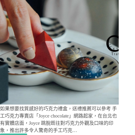
第
一
個
珠
寶
就
從
質
感
優
雅
的
翡
翠
入
手，
文
內
如果想要找質感好的巧克力禮盒，送禮推薦可以參考 手
有
工巧克力專賣店「Joyce chocolate」網路起家，在台北也
粉
有實體店面，Joyce 跳脫既往對巧克力外觀及口味的印
絲
象，推出許多令人驚奇的手工巧克…
專