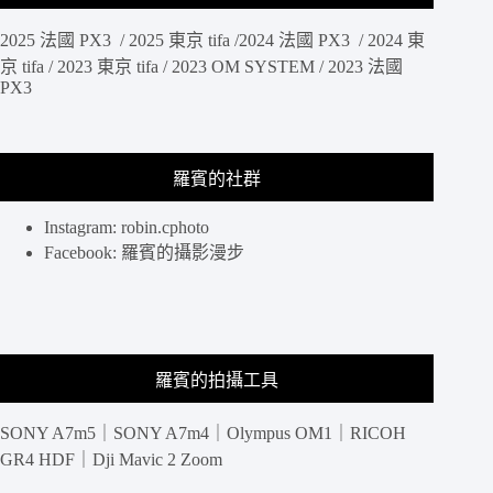
飾
賣
項
店.
2025 法國 PX3 / 2025 東京 tifa /2024 法國 PX3 / 2024 東
鍊
神
京 tifa / 2023 東京 tifa / 2023 OM SYSTEM / 2023 法國
秘
PX3
星
球
巧
克
羅賓的社群
力
超
Instagram: robin.cphoto
吸
Facebook: 羅賓的攝影漫步
睛！
送
禮
推
薦.
羅賓的拍攝工具
情
人
節
SONY A7m5｜SONY A7m4｜Olympus OM1｜RICOH
巧
GR4 HDF｜Dji Mavic 2 Zoom
克