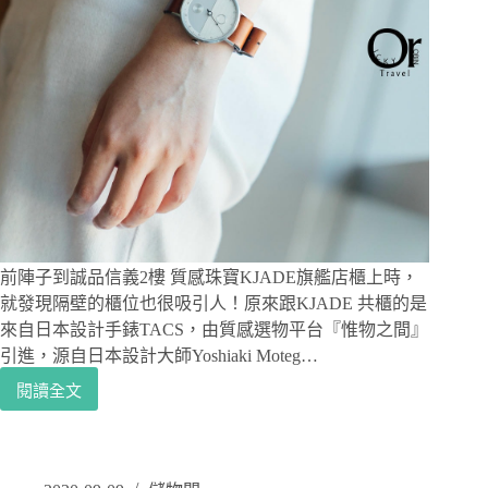
前陣子到誠品信義2樓 質感珠寶KJADE旗艦店櫃上時，
就發現隔壁的櫃位也很吸引人！原來跟KJADE 共櫃的是
來自日本設計手錶TACS，由質感選物平台『惟物之間』
引進，源自日本設計大師Yoshiaki Moteg…
閱讀全文
質
感
手
錶