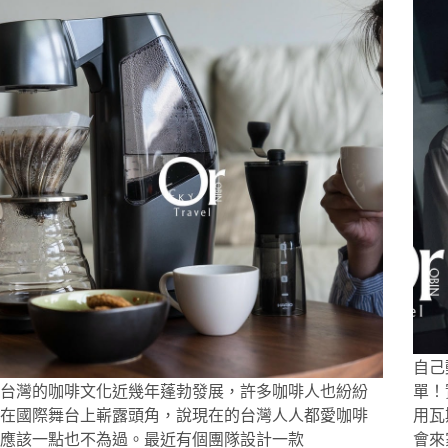
物
安
教
美
學
食.
｜
情
正
侶
韓
約
服
會
飾
彩
妝，
韓
國
直
送
到
家！
中
自己
文
台灣的咖啡文化近幾年蓬勃發展，許多咖啡人也紛紛
單！
介
在國際舞台上嶄露頭角，說現在的台灣人人都愛咖啡
用瓦
面、
不
應該一點也不為過。最近有個團隊設計一款
會來