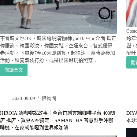
菜
單
日
本
料
Co
理.
不會韓文也OK，韓國跨境購物網Qoo10 中文介面 逛正
跨年
台
韓服飾、韓國彩妝、韓國女鞋，空運來台。各式優惠
證，
北
卷活動，下單後7至10天即到貨，超快速！臨時要參加
配吐
高
級
活動、婚宴盛裝打扮，或是出國遊玩拍照穿…
閱
握
閱讀全文
韓
壽
國
司
@
海
大
外
安
跨
2020-09-09
儲物間
區
境
壽
購
HIROIA 聽咖啡說故事｜全台首創雲端咖啡平台 400間
DI
司,
物
店 逛店、買豆APP搞定，SAMANTHA 智慧型手沖咖
本珍
捷
網
啡機，在家就能喝到世界級咖啡
Qoo10
運
購
大