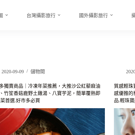
圖
台灣攝影旅行
國外攝影旅行
2020-09-09
儲物間
2020
多獨賣商品｜冷凍年菜推薦，大推沙公紅藜麻油
質感輕珠
、竹笙香菇鹿野土雞湯、八寶芋泥，簡單覆熱即
感優雅的
年菜首選.好市多必買
品.輕珠寶