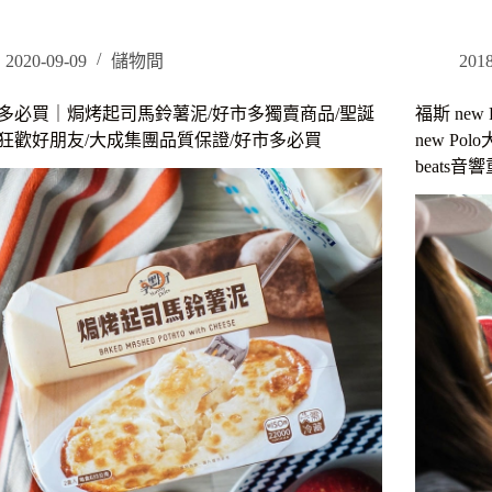
多
輕
獨
珠
賣
寶
2020-09-09
儲物間
2018
商
推
品
薦
多必買｜焗烤起司馬鈴薯泥/好市多獨賣商品/聖誕
福斯 new
｜
｜
狂歡好朋友/大成集團品質保證/好市多必買
new P
冷
KJ
beats
凍
人
年
生
菜
中
推
第
薦，
一
大
個
推
珠
沙
寶
公
就
紅
從
藜
質
麻
感
油
優
米
雅