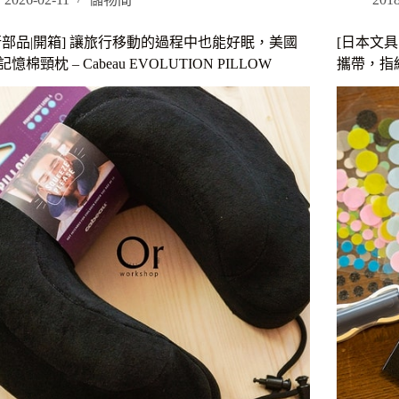
花
電]
｜
HP
辦
行部品|開箱] 讓旅行移動的過程中也能好眠，美國
[日本文
OM
公
憶棉頸枕 – Cabeau EVOLUTION PILLOW
攜帶，指紋
電
室
競
團
筆
購
電
宅
具
配
備
美
15.
食、
吋
苗
超
栗
廣
必
角
買
螢
伴
幕
手
120
禮、
的
愛
刷
心
新
不
率
分