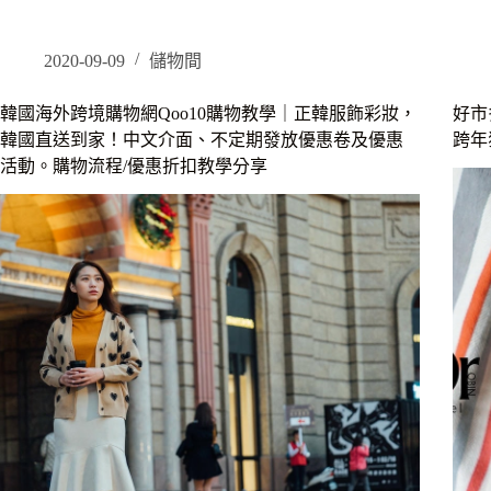
日
本
料
2020-09-09
儲物間
理
｜
韓國海外跨境購物網Qoo10購物教學｜正韓服飾彩妝，
好市
鮨
韓國直送到家！中文介面、不定期發放優惠卷及優惠
跨年
佐
活動。購物流程/優惠折扣教學分享
樂
Omakase：
讓
變
態
壽
司
融
化
你
的
感
官，
無