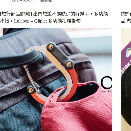
能
Sports
beauty
喝
[旅行部品|開箱] 出門旅遊不能缺少的好幫手，多功能
[旅
極
到
串接，Lulabop – Qliplet 多功能扣環掛勾
品牌記
度
世
零
界
感
級
防
咖
曬
啡
露，
日
本
國
內
最
高
等
級
的
SPF/PA，
戶
外