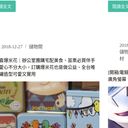
盡
團
讀全文
閱讀全
情
DIY
涼
品
享
甜
鞋
質
受
點
推
保
bea
｜
薦
證/
音
自
｜
好
響
製
將
市
重
鬆
都
多
2018
2018-12-27
儲物間
低
餅
會
必
儲
音
車
休
買
材
聽
喜爆米花｜辦公室團購宅配美食、苗栗必買伴手
輪
閒
覺
愛心不分大小，訂購爆米花也是做公益、全台唯
餅
輕
震
[開箱|電競
罐造型可愛又實用
鯛
鬆
撼
廣角螢幕，
魚
融
燒、
入
造
日
型
常
模
台
具
灣
烤
新
盤、
創