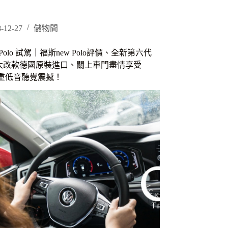
-12-27
儲物間
 Polo 試駕｜福斯new Polo評價、全新第六代
olo大改款德國原裝進口、關上車門盡情享受
ADE：
音響重低音聽覺震撼！