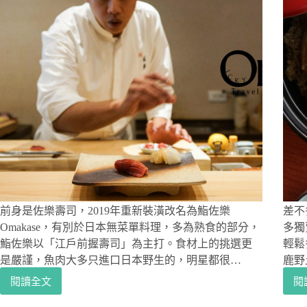
前身是佐樂壽司，2019年重新裝潢改名為鮨佐樂
差不
Omakase，有別於日本無菜單料理，多為熟食的部分，
多獨
鮨佐樂以「江戶前握壽司」為主打。食材上的挑選更
輕鬆
是嚴謹，魚肉大多只進口日本野生的，明星都很…
鹿野
閱讀全文
閱
台
北