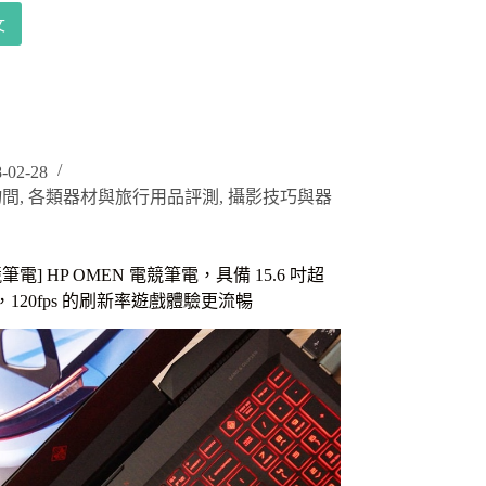
文
ts
-02-28
物間
,
各類器材與旅行用品評測
,
攝影技巧與器
筆電] HP OMEN 電競筆電，具備 15.6 吋超
！
120fps 的刷新率遊戲體驗更流暢
，