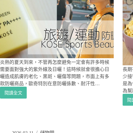
學
400
分
間
享
店
逛
店、
買
豆
APP
搞
定，
炎熱的夏天到來，不管再怎麼避免一定會有許多時候
SAMANTHA
智
需要面對強大的紫外線及日曬！這時候就會很擔心日
長期
慧
曬造成肌膚的老化、黑斑、曬傷等問題，市面上有多
少接
型
款防曬商品，歐奇特別在意防曬係數、耐汗性…
是為
手
為幫
閱讀全文
沖
夏
閱
咖
天
啡
防
機，
曬
在
乳
家
｜
就
KOSE
2026-02-11
儲物間