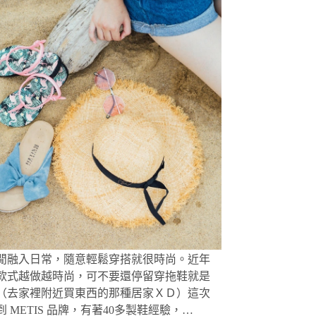
、
 Polo
、
閒融入日常，隨意輕鬆穿搭就很時尚。近年
款式越做越時尚，可不要還停留穿拖鞋就是
（去家裡附近買東西的那種居家ＸＤ）這次
 METIS 品牌，有著40多製鞋經驗，…