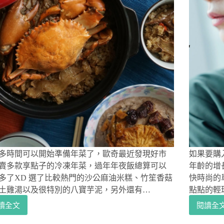
多時間可以開始準備年菜了，歐奇最近發現好市
如果要購
賣多款享點子的冷凍年菜，過年年夜飯總算可以
年齡的增
多了XD 選了比較熱門的沙公麻油米糕、竹笙香菇
快時尚的
土雞湯以及很特別的八寶芋泥，另外還有…
點點的輕
讀全文
閱讀全
好
質
市
感