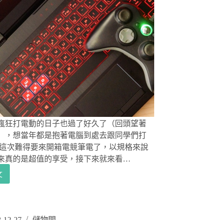
TIS，
，
、
瘋狂打電動的日子也過了好久了（回頭望著
），想當年都是抱著電腦到處去跟同學們打
 這次難得要來開箱電競筆電了，以規格來說
來真的是超值的享受，接下來就來看…
文
-12-27
儲物間