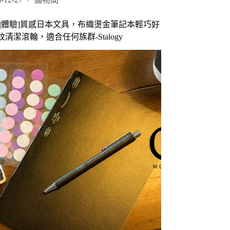
具|體驗]質感日本文具，布織燙金筆記本輕巧好
EN
清潔滾輪，適合任何族群-Stalogy
，
6
，
fps