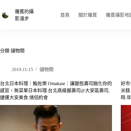
跳
至
羅賓的攝
首頁
關於羅賓
羅賓攝影地
主
影漫步
要
內
容
分類
儲物間
2019-11-15
儲物間
台北日本料理｜鮨佐樂 Omakase：讓變態壽司融化你的
好市
感官，無菜單日本料理.台北高級握壽司@大安區壽司,
米糕
捷運大安美食.情侶約會
時.