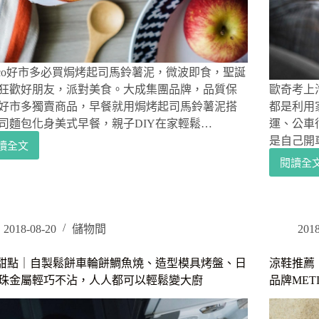
糕、
的
竹
翡
笙
翠
香
入
菇
手
stco好市多必買焗烤起司馬鈴薯泥，微波即食，聖誕
鹿
文
狂歡好朋友，派對美食。大成集團品牌，品質保
歐奇考上
野
內
好市多獨賣商品，早餐就用焗烤起司馬鈴薯泥搭
都是利用
土
有
司麵包化身美式早餐，親子DIY在家輕鬆…
運、公車
雞
粉
湯、
絲
是自己開
讀全文
好
八
專
閱讀全
市
福
寶
屬
多
斯
芋
折
必
ne
泥，
扣
Pol
買
簡
碼
試
｜
@
單
2018-08-20
儲物間
2018
駕
焗
閨
覆
｜
烤
蜜
熱
Y甜點｜自製鬆餅車輪餅鯛魚燒、造型模具烤盤、日
涼鞋推薦
福
起
飾
即
珠金屬輕巧不沾，人人都可以輕鬆變大廚
品牌ME
斯
司
品.
時.
ne
馬
輕
年
Pol
鈴
珠
菜