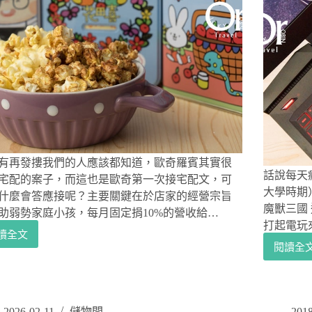
日
設
本
計
珍
品
珠
牌
金
ME
屬
時
輕
尚
巧
涼
不
拖
沾，
涼
人
拖
人
有再發摟我們的人應該都知道，歐奇羅賓其實很
鞋
話說每天
都
人
宅配的案子，而這也是歐奇第一次接宅配文，可
可
大學時期
字
什麼會答應接呢？主要關鍵在於店家的經營宗旨
以
拖
魔獸三國
助弱勢家庭小孩，每月固定捐10%的營收給…
輕
打起電玩
讀全文
鬆
花
閱讀全
變
[開
田
大
箱|
喜
廚
電
爆
競
米
筆
2026-02-11
儲物間
2018