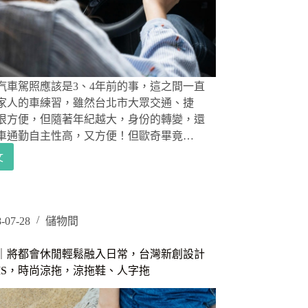
，
汽車駕照應該是3、4年前的事，這之間一直
家人的車練習，雖然台北市大眾交通、捷
很方便，但隨著年紀越大，身份的轉變，還
車通勤自主性高，又方便！但歐奇畢竟…
文
w
o
-07-28
儲物間
｜將都會休閒輕鬆融入日常，台灣新創設計
TIS，時尚涼拖，涼拖鞋、人字拖
w
o