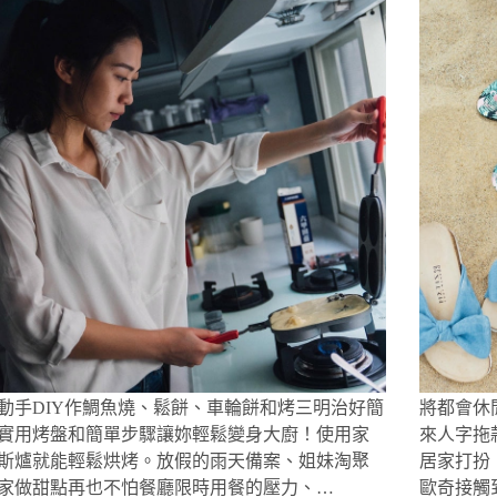
評
薯
寶
首
價
ptt.
泥/
選.
全
送
好
好
新
禮
市
市
第
推
多
多
六
薦.
獨
必
代
輕
賣
買
new
翡
商
大
翠.
品/
改
首
聖
款
飾
誕
德
項
跨
國
鍊
年
原
狂
裝
歡
進
好
口
朋
關
動手DIY作鯛魚燒、鬆餅、車輪餅和烤三明治好簡
將都會休
友/
上
實用烤盤和簡單步驟讓妳輕鬆變身大廚！使用家
來人字拖
大
車
斯爐就能輕鬆烘烤。放假的雨天備案、姐妹淘聚
居家打扮
成
門
集
家做甜點再也不怕餐廳限時用餐的壓力、…
歐奇接觸到