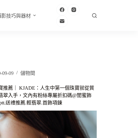
攝影技巧與器材
-09-09
儲物間
寶推薦｜ KJADE：人生中第一個珠寶就從質
翡翠入手，文內有粉絲專屬折扣碼@閨蜜飾
ptt.送禮推薦.輕翡翠.首飾項鍊