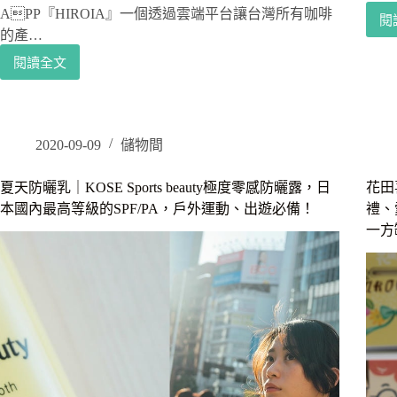
定
APP『HIROIA』一個透過雲端平台讓台灣所有咖啡
閱
期
的產…
發
閱讀全文
放
HIROIA
優
聽
惠
咖
卷
啡
及
說
2020-09-09
儲物間
優
故
惠
事
夏天防曬乳｜KOSE Sports beauty極度零感防曬露，日
花田
活
｜
本國內最高等級的SPF/PA，戶外運動、出遊必備！
禮、
動。
全
一方
購
台
物
首
流
創
程/
雲
優
端
惠
咖
折
啡
扣
平
教
台