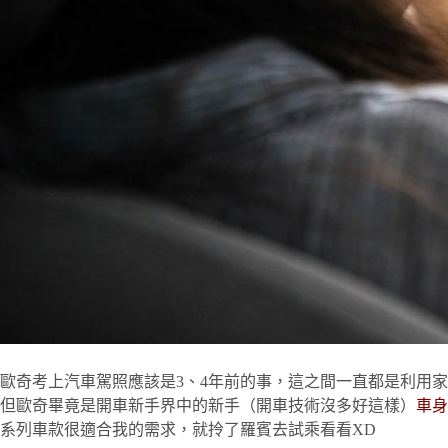
歐奇考上汽車駕照應該是3、4年前的事，這之間一直都是利用
但歐奇畢竟是開車新手界中的新手（開車技術沒多好這樣）
車身
系列車款很適合我的需求，就拎了羅賓去試乘看看XD