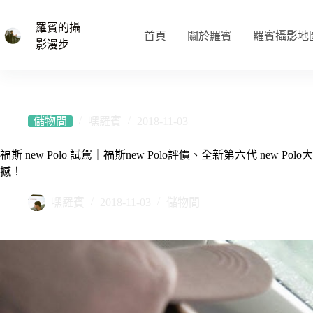
跳
至
羅賓的攝
首頁
關於羅賓
羅賓攝影地
主
影漫步
要
內
容
儲物間
嘿羅賓
2018-11-03
福斯 new Polo 試駕｜福斯new Polo評價、全新第六代 new
撼！
嘿羅賓
2018-11-03
儲物間