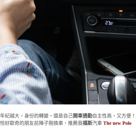
著年紀越大，身份的轉變，還是自己
開車通勤
自主性高，又方便！
恰好歐奇的朋友前陣子剛換車，推薦我
福斯
汽車
The new Polo