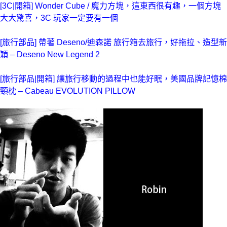
[3C|開箱] Wonder Cube / 魔力方塊，這東西很有趣，一個方塊
大大驚喜，3C 玩家一定要有一個
[旅行部品] 帶著 Deseno/迪森諾 旅行箱去旅行，好拖拉、造型新
穎 – Deseno New Legend 2
[旅行部品|開箱] 讓旅行移動的過程中也能好眠，美國品牌記憶棉
頸枕 – Cabeau EVOLUTION PILLOW