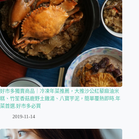
好市多獨賣商品｜冷凍年菜推薦，大推沙公紅藜麻油米
糕、竹笙香菇鹿野土雞湯、八寶芋泥，簡單覆熱即時.年
菜首選.好市多必買
2019-11-14