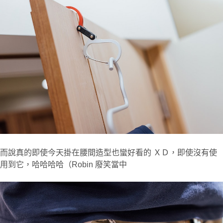
而說真的即使今天掛在腰間造型也蠻好看的 ＸＤ，即使沒有使
用到它，哈哈哈哈（Robin 廢笑當中