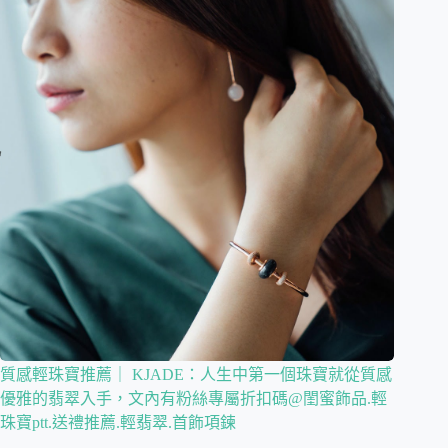
質感輕珠寶推薦｜ KJADE：人生中第一個珠寶就從質感
優雅的翡翠入手，文內有粉絲專屬折扣碼@閨蜜飾品.輕
珠寶ptt.送禮推薦.輕翡翠.首飾項鍊