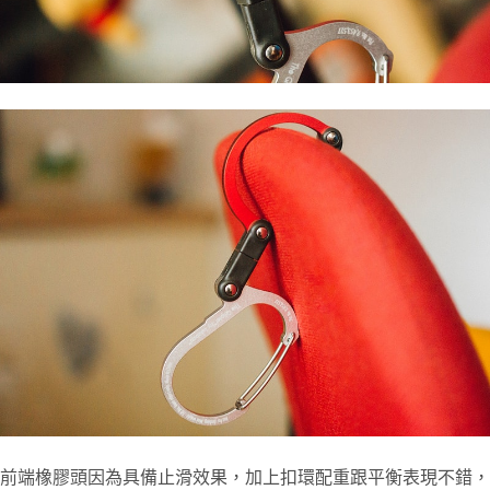
前端橡膠頭因為具備止滑效果，加上扣環配重跟平衡表現不錯，