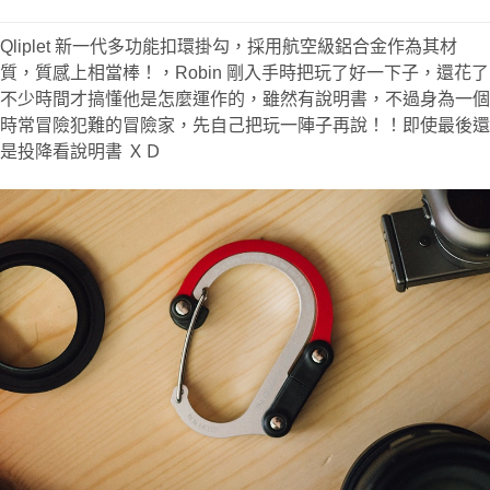
Qliplet 新一代多功能扣環掛勾，採用航空級鋁合金作為其材
質，質感上相當棒！，Robin 剛入手時把玩了好一下子，還花了
不少時間才搞懂他是怎麼運作的，雖然有說明書，不過身為一個
時常冒險犯難的冒險家，先自己把玩一陣子再說！！即使最後還
是投降看說明書 ＸＤ