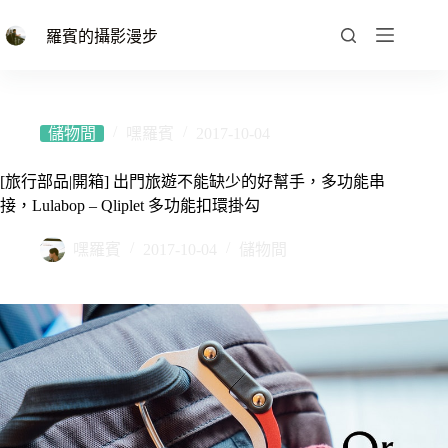
跳
至
羅賓的攝影漫步
主
要
內
容
儲物間
嘿羅賓
2017-10-04
[旅行部品|開箱] 出門旅遊不能缺少的好幫手，多功能串
接，Lulabop – Qliplet 多功能扣環掛勾
嘿羅賓
2017-10-04
儲物間