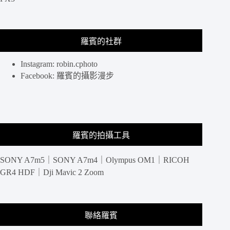
氣
逼
人
羅賓的社群
牛
油
麻
Instagram: robin.cphoto
辣
Facebook: 羅賓的攝影漫步
鍋，
嗜
辣
者
推
羅賓的拍攝工具
薦
@
捷
SONY A7m5｜SONY A7m4｜Olympus OM1｜RICOH
運
GR4 HDF｜Dji Mavic 2 Zoom
小
巨
蛋.
民
聯絡羅賓
生