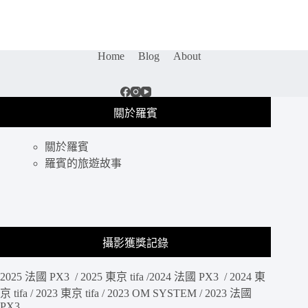
美
食|
一
品
Home
Blog
About
言
巴
渝
特
關於羅賓
色
餐
關於羅賓
館：
道
羅賓的旅遊故事
地
重
慶
口
味
攝影獲獎記錄
麻
辣
2025 法國 PX3 / 2025 東京 tifa /2024 法國 PX3 / 2024 東
乾
鍋、
京 tifa / 2023 東京 tifa / 2023 OM SYSTEM / 2023 法國
PX3
香