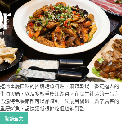
道地重慶口味的招牌烤魚料理、麻辣乾鍋、香氣逼人的
牛油火鍋，以及多款重慶江湖菜，在民生社區的一品言
巴渝特色餐館都可以品嚐到！先前用餐過，點了厲害的
重慶烤魚，記憶猶新很好吃但也辣到歐…
閱讀全文
松
山
線