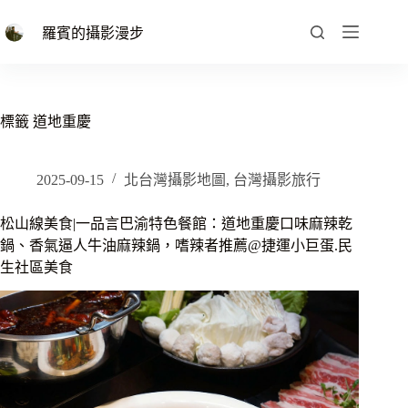
跳
至
羅賓的攝影漫步
主
要
內
容
標籤
道地重慶
2025-09-15
北台灣攝影地圖
,
台灣攝影旅行
松山線美食|一品言巴渝特色餐館：道地重慶口味麻辣乾
鍋、香氣逼人牛油麻辣鍋，嗜辣者推薦@捷運小巨蛋.民
生社區美食