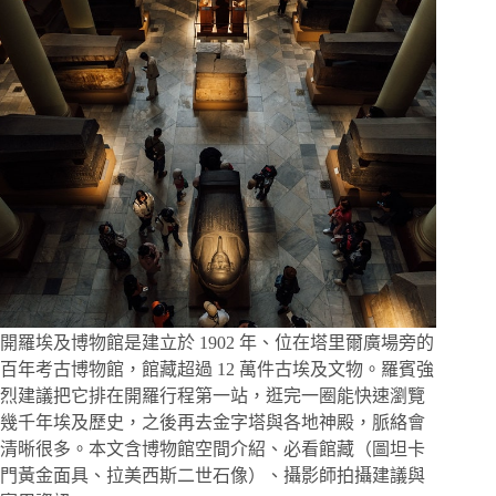
字
整
塔
體
酒
驗，
店
十
樓
窗
景
從
清
晨
到
夕
陽
都
是
開羅埃及博物館是建立於 1902 年、位在塔里爾廣場旁的
金
百年考古博物館，館藏超過 12 萬件古埃及文物。羅賓強
字
烈建議把它排在開羅行程第一站，逛完一圈能快速瀏覽
塔
幾千年埃及歷史，之後再去金字塔與各地神殿，脈絡會
清晰很多。本文含博物館空間介紹、必看館藏（圖坦卡
門黃金面具、拉美西斯二世石像）、攝影師拍攝建議與