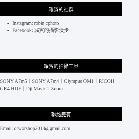
片
羅賓的社群
與
獅
Instagram: robin.cphoto
身
人
Facebook: 羅賓的攝影漫步
面
像
完
整
紀
羅賓的拍攝工具
錄
SONY A7m5｜SONY A7m4｜Olympus OM1｜RICOH
GR4 HDF｜Dji Mavic 2 Zoom
聯絡羅賓
Email:
orworshop2013@gmail.com