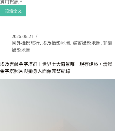
實用資訊。
閱讀全文
開
羅
埃
及
2026-06-21
博
國外攝影旅行
,
埃及攝影地圖
,
羅賓攝影地圖
,
非洲
物
館
攝影地圖
攻
略
埃及吉薩金字塔群｜世界七大奇景唯一現存建築，清晨
｜
金字塔照片與獅身人面像完整紀錄
必
看
館
藏、
拍
攝
建
議，
踏
進