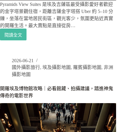
享
Pyramids View Suites 是埃及吉薩區最受攝影愛好者歡迎
用
的金字塔景觀住宿，距離吉薩金字塔搭 Uber 約 5–10 分
晚
鐘，坐落在當地居民街區，觀光客少，氛圍更貼近真實
餐
的開羅生活。最大賣點是直接從房…
一
閱讀全文
邊
埃
欣
及
賞
吉
金
薩
字
2026-06-21
金
塔
國外攝影旅行
,
埃及攝影地圖
,
羅賓攝影地圖
,
非洲
字
夕
塔
攝影地圖
陽
景
Mamlouk
觀
開羅埃及博物館攻略｜必看館藏、拍攝建議，踏進神鬼
Pyramids
住
Hotel
傳奇的電影世界
宿
馬
｜
姆
Pyramids
盧
View
克
Suites
金
完