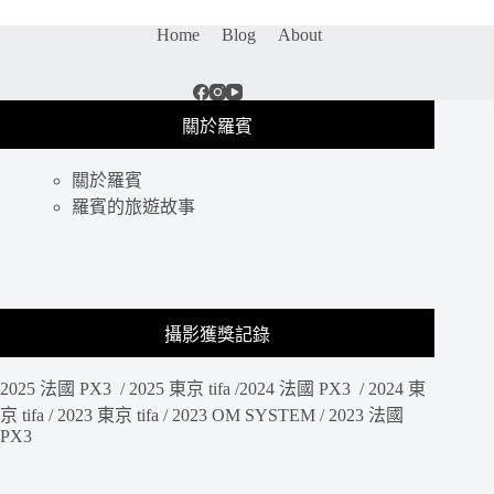
塔
Home
Blog
About
群
｜
世
界
關於羅賓
七
大
關於羅賓
奇
景
羅賓的旅遊故事
唯
一
現
存
建
攝影獲獎記錄
築，
清
2025 法國 PX3 / 2025 東京 tifa /2024 法國 PX3 / 2024 東
晨
金
京 tifa / 2023 東京 tifa / 2023 OM SYSTEM / 2023 法國
PX3
字
塔
照