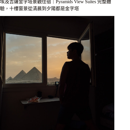
字
埃及吉薩金字塔景觀住宿｜Pyramids View Suites 完整體
塔
驗，十樓窗景從清晨到夕陽都是金字塔
就
在
眼
前，
走
到
金
字
塔
園
區
入
口
不
用
五
分
鐘，
一
邊