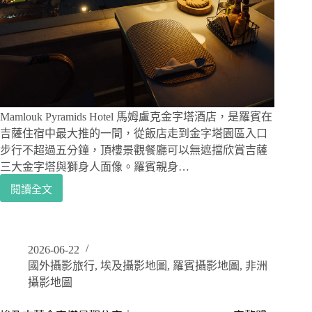
長
焦
鏡
頭
別
帶、
夏
天
Mamlouk Pyramids Hotel 馬姆盧克金字塔酒店，是羅賓在
沙
吉薩住宿中最大推的一間，從飯店走到金字塔園區入口
漠
步行不超過五分鐘，頂樓景觀餐廳可以無遮擋欣賞吉薩
水
三大金字塔與獅身人面像。羅賓親身…
分
消
閱讀全文
埃
耗
及
比
吉
你
薩
想
2026-06-22
住
的
國外攝影旅行
,
埃及攝影地圖
,
羅賓攝影地圖
,
非洲
宿
快
｜
攝影地圖
金