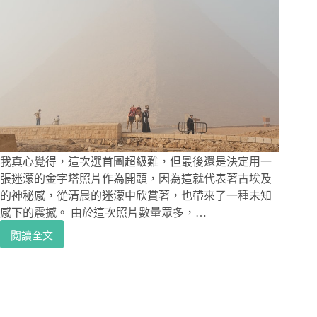
神
鬼
傳
奇
的
電
影
世
界
我真心覺得，這次選首圖超級難，但最後還是決定用一
張迷濛的金字塔照片作為開頭，因為這就代表著古埃及
的神秘感，從清晨的迷濛中欣賞著，也帶來了一種未知
感下的震撼。 由於這次照片數量眾多，…
閱讀全文
埃
及
吉
薩
金
字