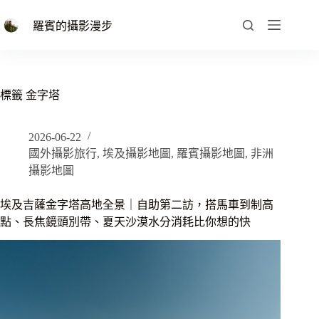
跳
至
羅賓的攝影漫步
主
要
內
容
標籤
金字塔
2026-06-22
國外攝影旅行
,
埃及攝影地圖
,
羅賓攝影地圖
,
非洲
攝影地圖
埃及吉薩金字塔高地全景｜自助第二訪，搭馬車到制高
點、長焦鏡頭別帶、夏天沙漠水分消耗比你想的快