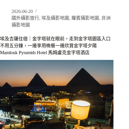
吉
薩
2026-06-20
金
國外攝影旅行
,
埃及攝影地圖
,
羅賓攝影地圖
,
非洲
字
塔
攝影地圖
高
地
埃及吉薩住宿｜金字塔就在眼前，走到金字塔園區入口
全
不用五分鐘，一邊享用晚餐一邊欣賞金字塔夕陽
景
Mamlouk Pyramids Hotel 馬姆盧克金字塔酒店
｜
自
助
第
二
訪，
搭
馬
車
到
制
高
點、