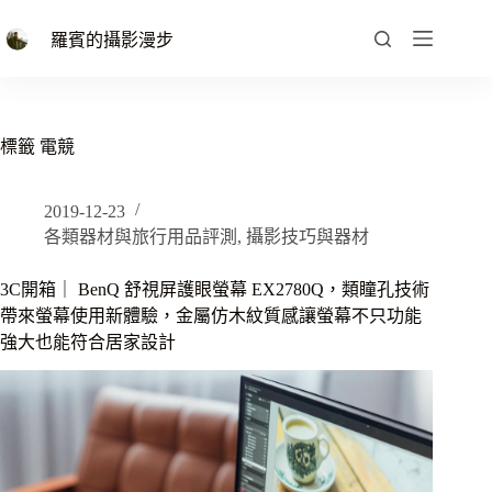
跳
至
羅賓的攝影漫步
主
要
內
容
標籤
電競
2019-12-23
各類器材與旅行用品評測
,
攝影技巧與器材
3C開箱｜ BenQ 舒視屏護眼螢幕 EX2780Q，類瞳孔技術
帶來螢幕使用新體驗，金屬仿木紋質感讓螢幕不只功能
強大也能符合居家設計