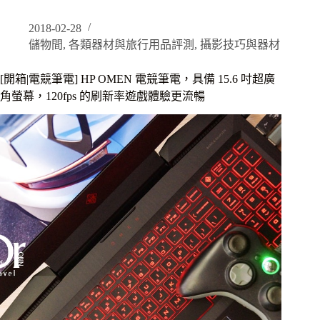
箱
｜
2018-02-28
BenQ
舒
儲物間
,
各類器材與旅行用品評測
,
攝影技巧與器材
視
屏
[開箱|電競筆電] HP OMEN 電競筆電，具備 15.6 吋超廣
護
角螢幕，120fps 的刷新率遊戲體驗更流暢
眼
螢
幕
EX2780Q，
類
瞳
孔
技
術
帶
來
螢
幕
使
用