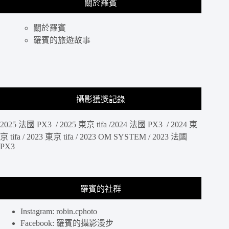
符
關於羅賓
電，
合
具
居
備
關於羅賓
家
15.6
羅賓的旅遊故事
設
吋
計
超
廣
角
螢
攝影獲獎記錄
幕，
120fps
的
2025 法國 PX3 / 2025 東京 tifa /2024 法國 PX3 / 2024 東
刷
京 tifa / 2023 東京 tifa / 2023 OM SYSTEM / 2023 法國
新
PX3
率
遊
戲
體
羅賓的社群
驗
更
Instagram: robin.cphoto
流
Facebook: 羅賓的攝影漫步