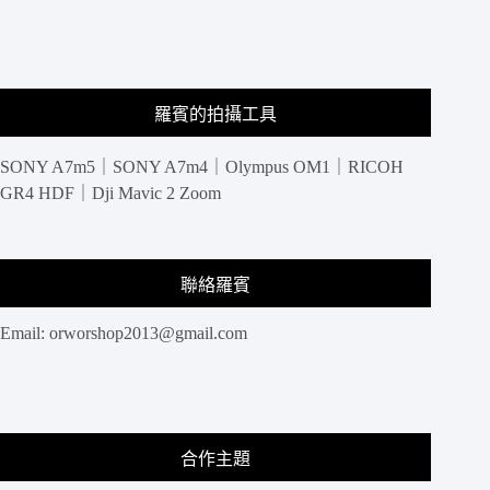
暢
羅賓的拍攝工具
SONY A7m5｜SONY A7m4｜Olympus OM1｜RICOH
GR4 HDF｜Dji Mavic 2 Zoom
聯絡羅賓
Email:
orworshop2013@gmail.com
合作主題