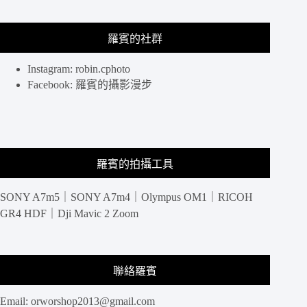
上
環
羅賓的社群
各
個
景
Instagram: robin.cphoto
點，
Facebook: 羅賓的攝影漫步
港
島
住
宿
高
羅賓的拍攝工具
CP
選
擇
SONY A7m5｜SONY A7m4｜Olympus OM1｜RICOH
GR4 HDF｜Dji Mavic 2 Zoom
聯絡羅賓
Email:
orworshop2013@gmail.com