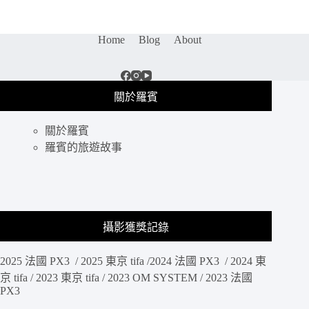
｜
西
關
Home
Blog
About
酒
店，
藏
在
關於羅賓
上
環
關於羅賓
的
超
羅賓的旅遊故事
大
空
間
飯
店，
攝影獲獎記錄
房
間
2025 法國 PX3 / 2025 東京 tifa /2024 法國 PX3 / 2024 東
特
大
京 tifa / 2023 東京 tifa / 2023 OM SYSTEM / 2023 法國
PX3
鄰
近