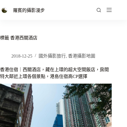
跳
至
羅賓的攝影漫步
主
要
內
容
標籤
香港西關酒店
2018-12-25
國外攝影旅行
,
香港攝影地圖
香港住宿｜西關酒店，藏在上環的超大空間飯店，房間
特大鄰近上環各個景點，港島住宿高CP選擇