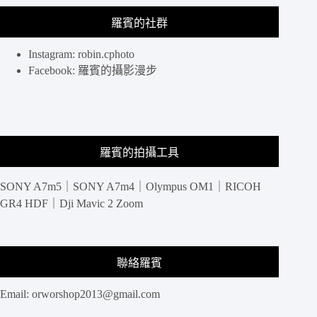
之
羅賓的社群
上、
適
合
Instagram: robin.cphoto
宴
Facebook: 羅賓的攝影漫步
客、
約
會
餐
廳
羅賓的拍攝工具
SONY A7m5｜SONY A7m4｜Olympus OM1｜RICOH
GR4 HDF｜Dji Mavic 2 Zoom
聯絡羅賓
Email:
orworshop2013@gmail.com