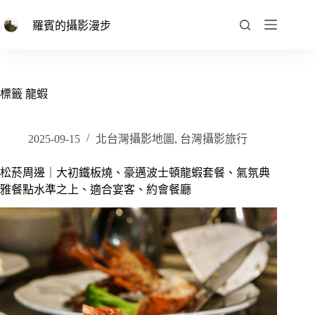
跳
至
羅賓的攝影漫步
主
要
內
容
標籤
龍蝦
2025-09-15
北台灣攝影地圖
,
台灣攝影旅行
松菸周邊｜大初鐵板燒、豪邁波士頓龍蝦套餐、氣氛典
雅餐點水準之上、適合宴客、約會餐廳