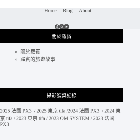
大
初
Home
Blog
About
鐵
板
燒、
豪
關於羅賓
邁
波
關於羅賓
士
頓
羅賓的旅遊故事
龍
蝦
套
餐、
氣
攝影獲獎記錄
氛
典
2025 法國 PX3 / 2025 東京 tifa /2024 法國 PX3 / 2024 東
雅
餐
京 tifa / 2023 東京 tifa / 2023 OM SYSTEM / 2023 法國
PX3
點
水
準