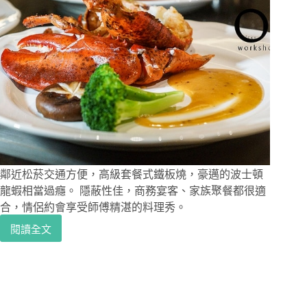
鄰近松菸交通方便，高級套餐式鐵板燒，豪邁的波士頓
龍蝦相當過癮。 隱蔽性佳，商務宴客、家族聚餐都很適
合，情侶約會享受師傅精湛的料理秀。
閱讀全文
松
菸
周
邊
｜